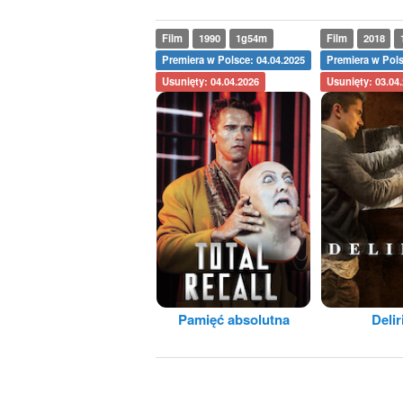
Film
1990
1g54m
Film
2018
Premiera w Polsce: 04.04.2025
Premiera w Pols
Usunięty: 04.04.2026
Usunięty: 03.04
Pamięć absolutna
Deli