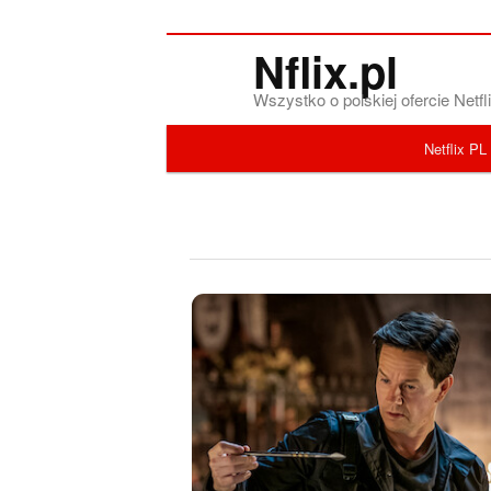
Nflix.pl
Wszystko o polskiej ofercie Net
Menu główne
Netflix PL
Przeskocz do tekstu