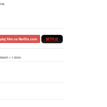
ana.
daj film na Netflix.com
atach +-1 dzień.