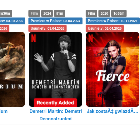
1g36m
Film
2024
51m
Film
2020
1g58m
ce: 03.10.2025
Premiera w Polsce: 03.04.2024
Premiera w Polsce: 10.11.2021
.2026
Usunięty: 03.04.2026
Usunięty: 02.04.2026
rium
Demetri Martin: Demetri
Jak zostaÄ‡ gwiazdÄ…
Deconstructed