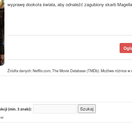
wyprawę dookoła świata, aby odnaleźć zagubiony skarb Magell
Oglą
Źródła danych: Netflix.com, The Movie Database (TMDb). Możliwe różnice w d
cji (min. 3 znaki):
/ów