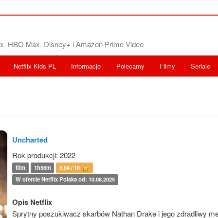
flix, HBO Max, Disney+ i Amazon Prime Video
Netflix Kids PL
Informacje
Polecamy
Filmy
Seriale
Uncharted
Rok produkcji: 2022
film
1h56m
5,04 / 10
W ofercie Netflix Polska od: 10.08.2025
Opis Netflix
Sprytny poszukiwacz skarbów Nathan Drake i jego zdradliwy me