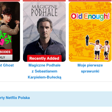
ht Ghost
Magiczne Podhale
Moje pierwsze
z Sebastianem
sprawunki
Karpielem-Bułecką
rty Netflix Polska