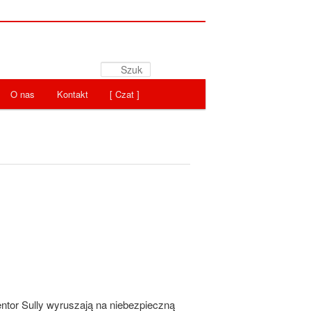
Szukaj
O nas
Kontakt
[ Czat ]
ntor Sully wyruszają na niebezpieczną