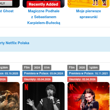
ht Ghost
Magiczne Podhale
Moje pierwsze
z Sebastianem
sprawunki
Karpielem-Bułecką
rty Netflix Polska
1g36m
Film
2024
51m
Film
2020
1g58m
ce: 03.10.2025
Premiera w Polsce: 03.04.2024
Premiera w Polsce: 10.11.2021
.2026
Usunięty: 03.04.2026
Usunięty: 02.04.2026