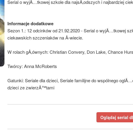
Serial o wyjÄ…tkowej szkole dla najsÅ‚odszych i najbardziej ci
Informacje dodatkowe
Sezon 1.: 12 odcinków od 21.92.2020 - Serial o wyjÄ…tkowej szko
ciekawskich szczeniaków na Å›wiecie.
W rolach gÅ‚ównych: Christian Convery, Don Lake, Chance Hurst
Twórcy: Anna McRoberts
Gatunki: Seriale dla dzieci, Seriale familijne do wspólnego oglÄ
dzieci ze zwierzÄ™tami
Oglądaj serial d