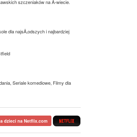
ekawskich szczeniaków na Å›wiecie.
le dla najsÅ‚odszych i najbardziej
field
…dania, Seriale komediowe, Filmy dla
la dzieci na Netflix.com