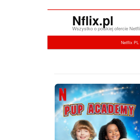
Nflix.pl
Wszystko o polskiej ofercie Net
Menu główne
Netflix PL
Przeskocz do tekstu