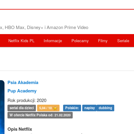
flix, HBO Max, Disney+ i Amazon Prime Video
Netflix Kids PL
Informacje
Polecamy
Filmy
Seriale
Psia Akademia
Pup Academy
Rok produkcji: 2020
serial dla dzieci
5,04 / 10
Polski/e:
napisy
dubbing
W ofercie Netflix Polska od: 21.02.2020
Opis Netflix