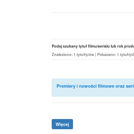
Podaj szukany tytuł filmu/serialu lub rok produk
Znaleziono: 1 tytuł/y/ów | Pokazano: 1 tytuł/y
Premiery i nowości filmowe oraz seri
Więcej