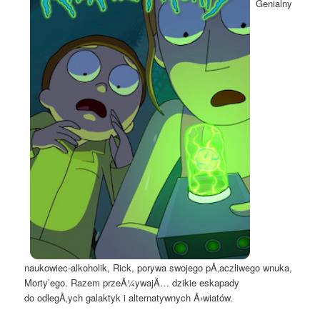
Genialny
naukowiec-alkoholik, Rick, porywa swojego pÅ‚aczliwego wnuka,
Morty’ego. Razem przeÅ¼ywajÄ… dzikie eskapady
do odlegÅ‚ych galaktyk i alternatywnych Å›wiatów.