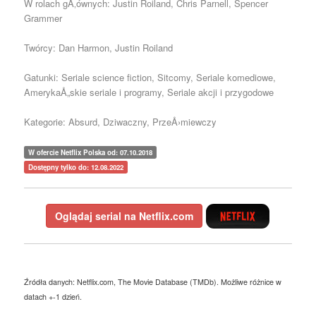
W rolach gÅ‚ównych: Justin Roiland, Chris Parnell, Spencer
Grammer
Twórcy: Dan Harmon, Justin Roiland
Gatunki: Seriale science fiction, Sitcomy, Seriale komediowe,
AmerykaÅ„skie seriale i programy, Seriale akcji i przygodowe
Kategorie: Absurd, Dziwaczny, PrzeÅ›miewczy
W ofercie Netflix Polska od: 07.10.2018
Dostępny tylko do: 12.08.2022
Oglądaj serial na Netflix.com
Źródła danych: Netflix.com, The Movie Database (TMDb). Możliwe różnice w
datach +-1 dzień.