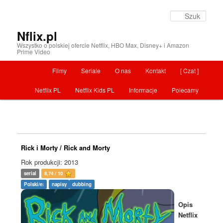
Szuka
Nflix.pl
Wszystko o polskiej ofercie Netflix, HBO Max, Disney+ i Amazon
Prime Video
Menu główne
Filmy
Seriale
O nas
Kontakt
[ Czat ]
Przeskocz do tekstu
Netflix PL
Netflix Kids PL
Informacje
Polecamy
Rick i Morty / Rick and Morty
Rok produkcji: 2013
serial
8,74 / 10
Polski/e:
napisy
dubbing
Opis
Netflix