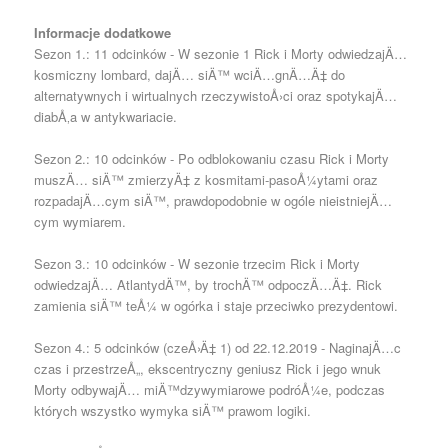
Informacje dodatkowe
Sezon 1.: 11 odcinków - W sezonie 1 Rick i Morty odwiedzajÄ…
kosmiczny lombard, dajÄ… siÄ™ wciÄ…gnÄ…Ä‡ do
alternatywnych i wirtualnych rzeczywistoÅ›ci oraz spotykajÄ…
diabÅ‚a w antykwariacie.
Sezon 2.: 10 odcinków - Po odblokowaniu czasu Rick i Morty
muszÄ… siÄ™ zmierzyÄ‡ z kosmitami-pasoÅ¼ytami oraz
rozpadajÄ…cym siÄ™, prawdopodobnie w ogóle nieistniejÄ…
cym wymiarem.
Sezon 3.: 10 odcinków - W sezonie trzecim Rick i Morty
odwiedzajÄ… AtlantydÄ™, by trochÄ™ odpoczÄ…Ä‡. Rick
zamienia siÄ™ teÅ¼ w ogórka i staje przeciwko prezydentowi.
Sezon 4.: 5 odcinków (czeÅ›Ä‡ 1) od 22.12.2019 - NaginajÄ…c
czas i przestrzeÅ„, ekscentryczny geniusz Rick i jego wnuk
Morty odbywajÄ… miÄ™dzywymiarowe podróÅ¼e, podczas
których wszystko wymyka siÄ™ prawom logiki.