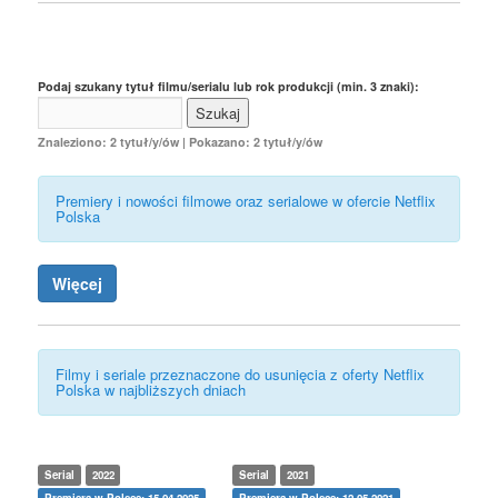
Podaj szukany tytuł filmu/serialu lub rok produkcji (min. 3 znaki):
Znaleziono: 2 tytuł/y/ów | Pokazano: 2 tytuł/y/ów
Premiery i nowości filmowe oraz serialowe w ofercie Netflix
Polska
Więcej
Filmy i seriale przeznaczone do usunięcia z oferty Netflix
Polska w najbliższych dniach
Serial
2022
Serial
2021