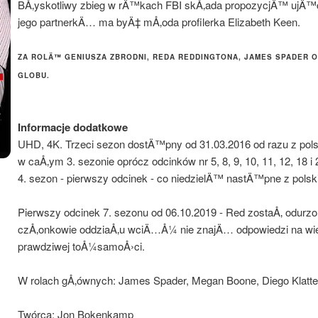
BÅ‚yskotliwy zbieg w rÄ™kach FBI skÅ‚ada propozycjÄ™ ujÄ™
jego partnerkÄ… ma byÄ‡ mÅ‚oda profilerka Elizabeth Keen.
ZA ROLÄ™ GENIUSZA ZBRODNI, REDA REDDINGTONA, JAMES SPADER 
GLOBU.
Informacje dodatkowe
UHD, 4K. Trzeci sezon dostÄ™pny od 31.03.2016 od razu z pols
w caÅ‚ym 3. sezonie oprócz odcinków nr 5, 8, 9, 10, 11, 12, 18 i
4. sezon - pierwszy odcinek - co niedzielÄ™ nastÄ™pne z polski
Pierwszy odcinek 7. sezonu od 06.10.2019 - Red zostaÅ‚ odurzon
czÅ‚onkowie oddziaÅ‚u wciÄ…Å¼ nie znajÄ… odpowiedzi na wi
prawdziwej toÅ¼samoÅ›ci.
W rolach gÅ‚ównych: James Spader, Megan Boone, Diego Klatte
Twórca: Jon Bokenkamp