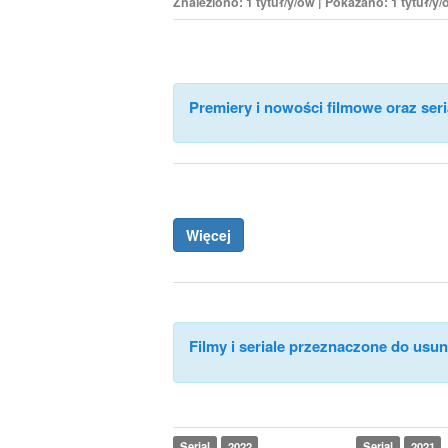
Znaleziono: 1 tytuł/y/ów | Pokazano: 1 tytuł/y
Premiery i nowości filmowe oraz seri
Więcej
Filmy i seriale przeznaczone do usuni
Serial
2022
Serial
2021