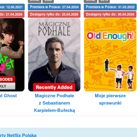
ce: 12.05.2021
Premiera w Polsce: 27.04.2024
Premiera w Polsce: 31.03.2022
do: 21.04.2026
Dostępny tylko do: 25.04.2026
Dostępny tylko do: 30.04.2026
ht Ghost
Magiczne Podhale
Moje pierwsze
z Sebastianem
sprawunki
Karpielem-Bułecką
rty Netflix Polska