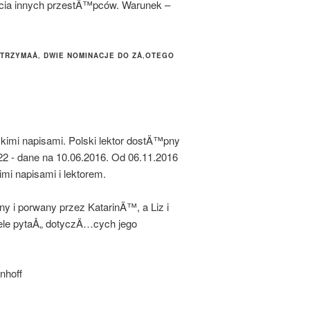
cia innych przestÄ™pców. Warunek –
OTRZYMAÅ‚ DWIE NOMINACJE DO ZÅ‚OTEGO
kimi napisami. Polski lektor dostÄ™pny
 22 - dane na 10.06.2016. Od 06.11.2016
mi napisami i lektorem.
y i porwany przez KatarinÄ™, a Liz i
ele pytaÅ„ dotyczÄ…cych jego
nhoff