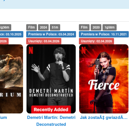
1g36m
Film
2024
51m
Film
2020
1g58m
ce: 03.10.2025
Premiera w Polsce: 03.04.2024
Premiera w Polsce: 10.11.2021
.2026
Usunięty: 03.04.2026
Usunięty: 02.04.2026
rium
Demetri Martin: Demetri
Jak zostaÄ‡ gwiazdÄ…
Deconstructed