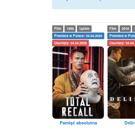
Film
1990
1g54m
Film
2018
Premiera w Polsce: 04.04.2025
Premiera w Pols
Usunięty: 04.04.2026
Usunięty: 03.04
Pamięć absolutna
Deli