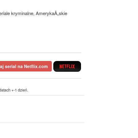
 seriale kryminalne, AmerykaÅ„skie
j serial na Netflix.com
atach +-1 dzień.