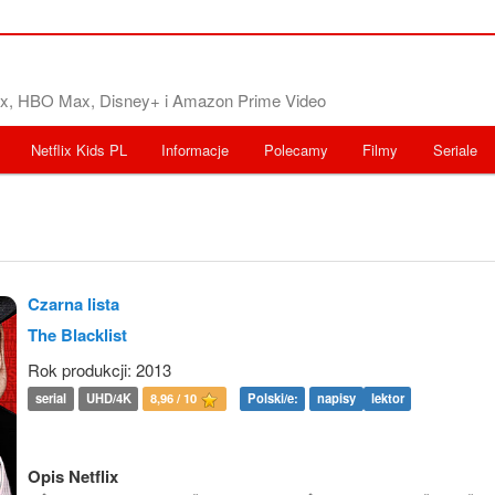
flix, HBO Max, Disney+ i Amazon Prime Video
Netflix Kids PL
Informacje
Polecamy
Filmy
Seriale
Czarna lista
The Blacklist
Rok produkcji: 2013
serial
UHD/4K
8,96 / 10
Polski/e:
napisy
lektor
Opis Netflix