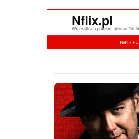
Nflix.pl
Wszystko o polskiej ofercie Net
Menu główne
Netflix PL
Przeskocz do tekstu