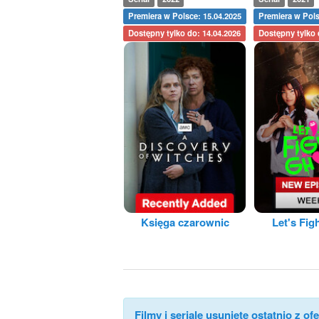
Premiera w Polsce: 15.04.2025
Premiera w Pols
Dostępny tylko do: 14.04.2026
Dostępny tylko 
Księga czarownic
Let's Fig
Filmy i seriale usunięte ostatnio z ofe