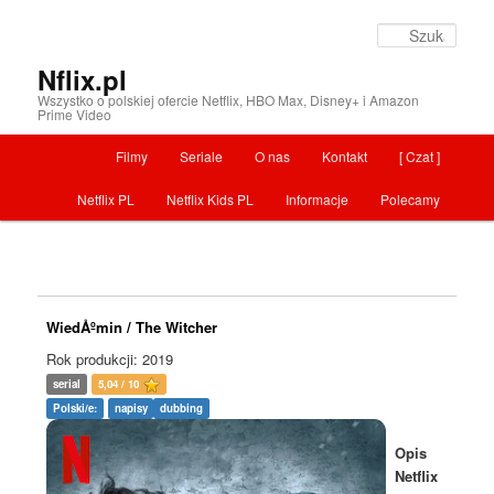
Szuka
Nflix.pl
Wszystko o polskiej ofercie Netflix, HBO Max, Disney+ i Amazon
Prime Video
Menu główne
Filmy
Seriale
O nas
Kontakt
[ Czat ]
Przeskocz do tekstu
Netflix PL
Netflix Kids PL
Informacje
Polecamy
WiedÅºmin / The Witcher
Rok produkcji: 2019
serial
5,04 / 10
Polski/e:
napisy
dubbing
Opis
Netflix