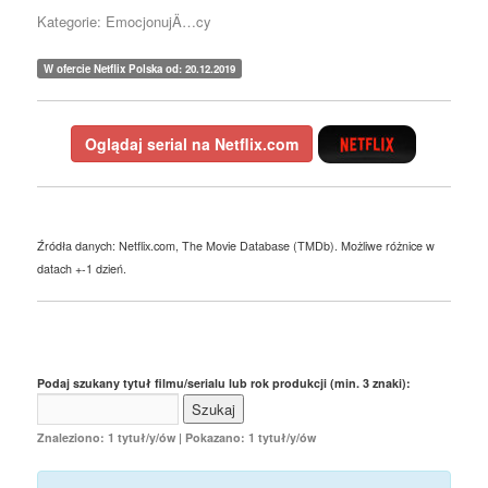
Kategorie: EmocjonujÄ…cy
W ofercie Netflix Polska od: 20.12.2019
Oglądaj serial na Netflix.com
Źródła danych: Netflix.com, The Movie Database (TMDb). Możliwe różnice w
datach +-1 dzień.
Podaj szukany tytuł filmu/serialu lub rok produkcji (min. 3 znaki):
Znaleziono: 1 tytuł/y/ów | Pokazano: 1 tytuł/y/ów