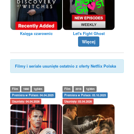
Księga czarownic
Let's Fight Ghost
Więcej
Filmy i seriale usunięte ostatnio z oferty Netflix Polska
Film
1990
1g54m
Film
2018
1g36m
Premiera w Polsce: 04.04.2025
Premiera w Polsce: 03.10.2025
Usunięty: 04.04.2026
Usunięty: 03.04.2026