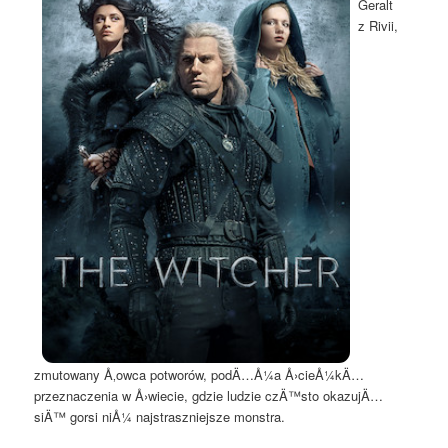
Geralt
z Rivii,
zmutowany Å‚owca potworów, podÄ…Å¼a Å›cieÅ¼kÄ…
przeznaczenia w Å›wiecie, gdzie ludzie czÄ™sto okazujÄ…
siÄ™ gorsi niÅ¼ najstraszniejsze monstra.