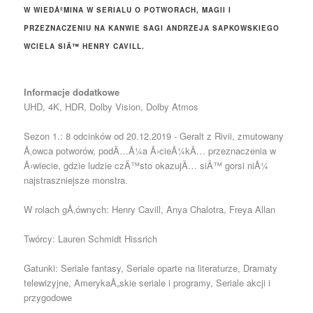
W WIEDÅºMINA W SERIALU O POTWORACH, MAGII I
PRZEZNACZENIU NA KANWIE SAGI ANDRZEJA SAPKOWSKIEGO
WCIELA SIÄ™ HENRY CAVILL.
Informacje dodatkowe
UHD, 4K, HDR, Dolby Vision, Dolby Atmos
Sezon 1.: 8 odcinków od 20.12.2019 - Geralt z Rivii, zmutowany
Å‚owca potworów, podÄ…Å¼a Å›cieÅ¼kÄ… przeznaczenia w
Å›wiecie, gdzie ludzie czÄ™sto okazujÄ… siÄ™ gorsi niÅ¼
najstraszniejsze monstra.
W rolach gÅ‚ównych: Henry Cavill, Anya Chalotra, Freya Allan
Twórcy: Lauren Schmidt Hissrich
Gatunki: Seriale fantasy, Seriale oparte na literaturze, Dramaty
telewizyjne, AmerykaÅ„skie seriale i programy, Seriale akcji i
przygodowe