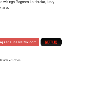
go wikinga Ragnara Lothbroka, który
jarla.
j serial na Netflix.com
atach +-1 dzień.