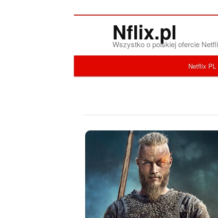
Nflix.pl
Wszystko o polskiej ofercie Net
Menu główne
Netflix PL
Przeskocz do tekstu