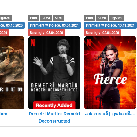
1g36m
Film
2024
51m
Film
2020
1g58m
ce: 03.10.2025
Premiera w Polsce: 03.04.2024
Premiera w Polsce: 10.11.2021
.2026
Usunięty: 03.04.2026
Usunięty: 02.04.2026
rium
Demetri Martin: Demetri
Jak zostaÄ‡ gwiazdÄ…
Deconstructed