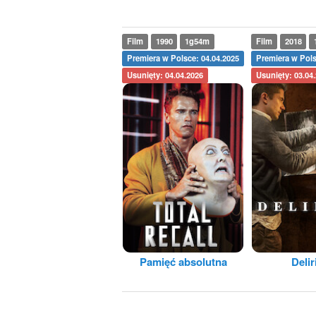
Film
1990
1g54m
Film
2018
Premiera w Polsce: 04.04.2025
Premiera w Pols
Usunięty: 04.04.2026
Usunięty: 03.04
Pamięć absolutna
Deli