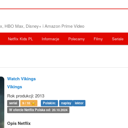
flix, HBO Max, Disney+ i Amazon Prime Video
Netflix Kids PL
Informacje
Polecamy
Filmy
Seriale
Watch Vikings
Vikings
Rok produkcji: 2013
serial
9 / 10
Polski/e:
napisy
lektor
W ofercie Netflix Polska od: 20.10.2024
Opis Netflix