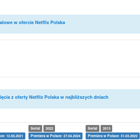
alowe w ofercie Netflix Polska
ęcia z oferty Netflix Polska w najbliższych dniach
Serial
2022
Serial
2013
ce: 12.05.2021
Premiera w Polsce: 27.04.2024
Premiera w Polsce: 31.03.2022