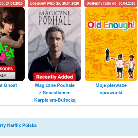
do: 21.04.2026
Dostępny tylko do: 25.04.2026
Dostępny tylko do: 30.04.2026
ht Ghost
Magiczne Podhale
Moje pierwsze
z Sebastianem
sprawunki
Karpielem-Bułecką
rty Netflix Polska