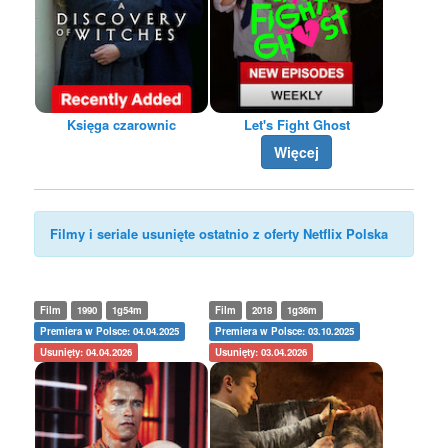
Księga czarownic
Let's Fight Ghost
Więcej
Filmy i seriale usunięte ostatnio z oferty Netflix Polska
Film
1990
1g54m
Film
2018
1g36m
Premiera w Polsce: 04.04.2025
Premiera w Polsce: 03.10.2025
Usunięty: 04.04.2026
Usunięty: 03.04.2026