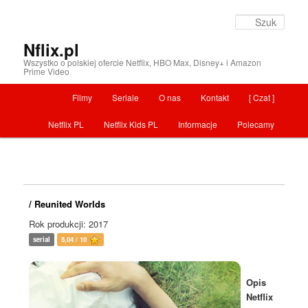
Szuka
Nflix.pl
Wszystko o polskiej ofercie Netflix, HBO Max, Disney+ i Amazon
Prime Video
Menu główne
Filmy
Seriale
O nas
Kontakt
[ Czat ]
Przeskocz do tekstu
Netflix PL
Netflix Kids PL
Informacje
Polecamy
/ Reunited Worlds
Rok produkcji: 2017
serial
5,04 / 10
Opis
Netflix