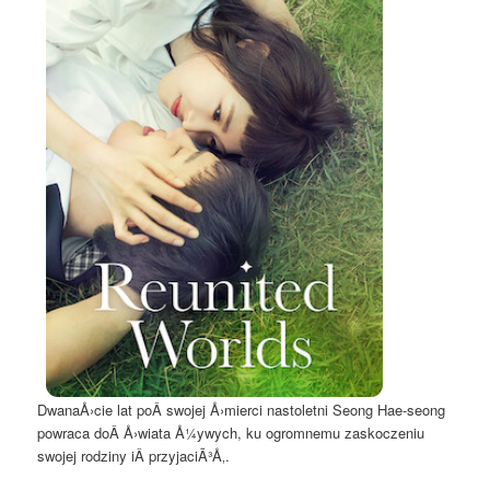
DwanaÅ›cie lat poÂ swojej Å›mierci nastoletni Seong Hae-seong
powraca doÂ Å›wiata Å¼ywych, ku ogromnemu zaskoczeniu
swojej rodziny iÂ przyjaciÃ³Å‚.