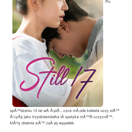
Po
spÄ™dzeniu 13 lat wÂ Å›piÄ…czce mÅ‚oda kobieta uczy siÄ™
Å¼yÄ‡ jako trzydziestolatka iÂ spotyka mÄ™Å¼czyznÄ™,
ktÃ³ry obwinia siÄ™ zaÂ jej wypadek.