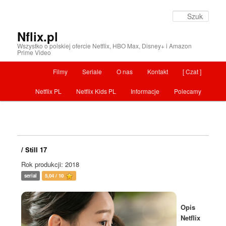
Szuka
Nflix.pl
Wszystko o polskiej ofercie Netflix, HBO Max, Disney+ i Amazon
Prime Video
Menu główne
Filmy
Seriale
O nas
Kontakt
[ Czat ]
Przeskocz do tekstu
Netflix PL
Netflix Kids PL
Informacje
Polecamy
/ Still 17
Rok produkcji: 2018
serial
5,04 / 10
Opis
Netflix