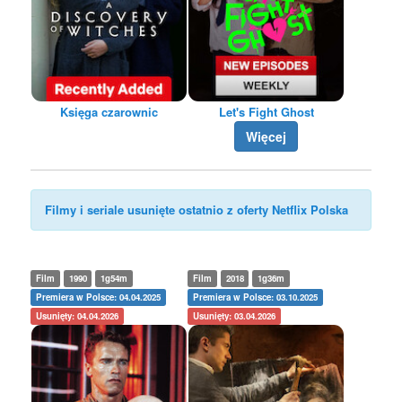
Księga czarownic
Let's Fight Ghost
Więcej
Filmy i seriale usunięte ostatnio z oferty Netflix Polska
Film
1990
1g54m
Film
2018
1g36m
Premiera w Polsce: 04.04.2025
Premiera w Polsce: 03.10.2025
Usunięty: 04.04.2026
Usunięty: 03.04.2026