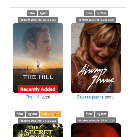
Film
2g6m
Film
1g26m
Premiera w Netflix: 26.10.2025
Premiera w Netflix: 25.10.2025
The Hill
Zawsze piękna
(2023)
(2016)
Film
1g41m
7,68 / 10
Film
1g45m
Premiera w Netflix: 25.10.2025
Premiera w Netflix: 24.10.2025