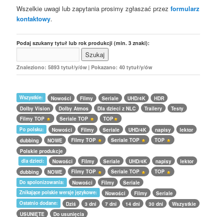
Wszelkie uwagi lub zapytania prosimy zgłaszać przez
formularz
kontaktowy
.
Podaj szukany tytuł lub rok produkcji (min. 3 znaki):
Znaleziono: 5893 tytuł/y/ów | Pokazano: 40 tytuł/y/ów
Wszystkie:
Nowości
Filmy
Seriale
UHD/4K
HDR
Dolby Vision
Dolby Atmos
Dla dzieci z NLC
Trailery
Testy
Filmy TOP
Seriale TOP
TOP
Po polsku:
Nowości
Filmy
Seriale
UHD/4K
napisy
lektor
Filmy TOP
Seriale TOP
TOP
dubbing
NOWE
Polskie produkcje
dla dzieci:
Nowości
Filmy
Seriale
UHD/4K
napisy
lektor
Filmy TOP
Seriale TOP
TOP
dubbing
NOWE
Do spolonizowania:
Nowości
Filmy
Seriale
Znikające polskie wersje językowe:
Nowości
Filmy
Seriale
Ostatnio dodane:
Dziś
3 dni
7 dni
14 dni
30 dni
Wszystkie
USUNIĘTE
Do usunięcia