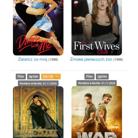
Zatańcz ze mną
Zmowa pierwszych żon
(1998)
(1996)
Film
3g12m
7,8 / 10
Film
2g31m
Premiera w Netflix: 01.11.2025
Premiera w Netflix: 01.11.2025