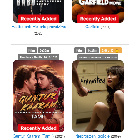
Haftbefehl: Historia prawdziwa
Garfield
(2024)
(2025)
Film
2g36m
Film
1g27m
6,96 / 10
Premiera w Netflix: 26.10.2025
Premiera w Netflix: 26.10.2025
Guntur Kaaram (Tamil)
Nieproszeni goście
(2024)
(2009)