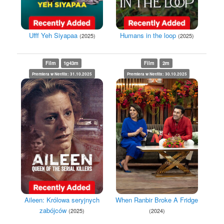
Ufff Yeh Siyapaa
Humans in the loop
(2025)
(2025)
Film
1g43m
Film
2m
Premiera w Netflix: 31.10.2025
Premiera w Netflix: 30.10.2025
Aileen: Królowa seryjnych
When Ranbir Broke A Fridge
zabójców
(2025)
(2024)