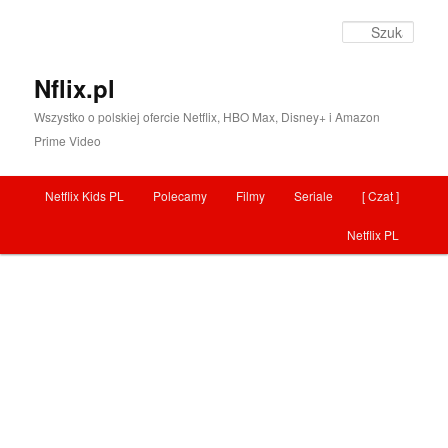
Szuka
Nflix.pl
Wszystko o polskiej ofercie Netflix, HBO Max, Disney+ i Amazon
Prime Video
Menu główne
Netflix Kids PL
Polecamy
Filmy
Seriale
[ Czat ]
Przeskocz do tekstu
Netflix PL