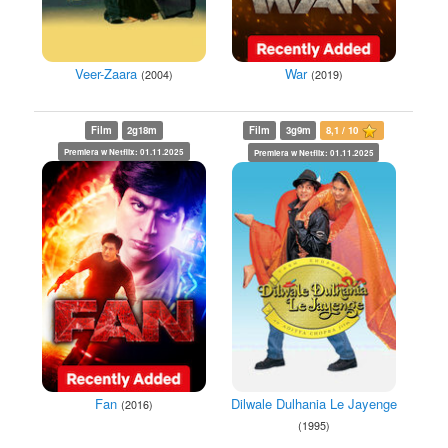
War
Veer-Zaara
(2019)
(2004)
Film
2g18m
Film
3g9m
8,1 / 10
Premiera w Netflix: 01.11.2025
Premiera w Netflix: 01.11.2025
Fan
Dilwale Dulhania Le Jayenge
(2016)
(1995)