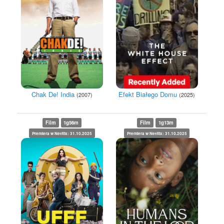
Efekt Białego Domu
Chak De! India
(2025)
(2007)
Film
1g56m
Film
1g13m
Premiera w Netflix: 31.10.2025
Premiera w Netflix: 31.10.2025