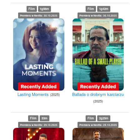
Film
1g56m
Film
1g42m
Premiera w Netflix: 30.10.2025
Premiera w Netflix: 30.10.2025
Lasting Moments
Ballada o drobnym karciarzu
(2025)
(2025)
Film
53m
Film
2g25m
Premiera w Netflix: 29.10.2025
Premiera w Netflix: 29.10.2025