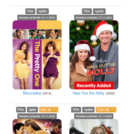
Film
1g35m
Film
1g24m
Premiera w Netflix: 01.11.2025
Premiera w Netflix: 01.11.2025
Ślicznotka
Haul Out the Holly
(2014)
(2022)
Film
2g6m
6,9 / 10
Film
1g42m
7,13 / 10
Premiera w Netflix: 01.11.2025
Premiera w Netflix: 01.11.2025