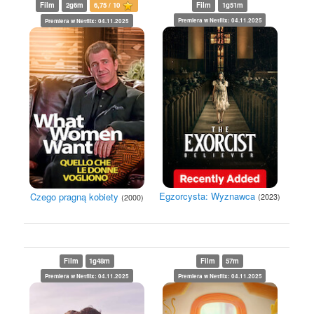
Film
2g6m
6,75 / 10
Film
1g51m
Premiera w Netflix: 04.11.2025
Premiera w Netflix: 04.11.2025
Egzorcysta: Wyznawca
Czego pragną kobiety
(2023)
(2000)
Film
1g48m
Film
57m
Premiera w Netflix: 04.11.2025
Premiera w Netflix: 04.11.2025