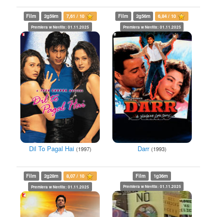
Film
2g59m
7,61 / 10
Film
2g56m
6,84 / 10
Premiera w Netflix: 01.11.2025
Premiera w Netflix: 01.11.2025
Dil To Pagal Hai
Darr
(1997)
(1993)
Film
2g28m
8,07 / 10
Film
1g36m
Premiera w Netflix: 01.11.2025
Premiera w Netflix: 01.11.2025