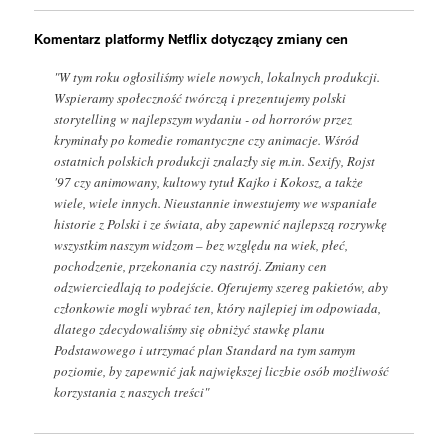
Komentarz platformy Netflix dotyczący zmiany cen
"W tym roku ogłosiliśmy wiele nowych, lokalnych produkcji.
Wspieramy społeczność twórczą i prezentujemy polski
storytelling w najlepszym wydaniu - od horrorów przez
kryminały po komedie romantyczne czy animacje. Wśród
ostatnich polskich produkcji znalazły się m.in. Sexify, Rojst
'97 czy animowany, kultowy tytuł Kajko i Kokosz, a także
wiele, wiele innych. Nieustannie inwestujemy we wspaniałe
historie z Polski i ze świata, aby zapewnić najlepszą rozrywkę
wszystkim naszym widzom – bez względu na wiek, płeć,
pochodzenie, przekonania czy nastrój. Zmiany cen
odzwierciedlają to podejście. Oferujemy szereg pakietów, aby
członkowie mogli wybrać ten, który najlepiej im odpowiada,
dlatego zdecydowaliśmy się obniżyć stawkę planu
Podstawowego i utrzymać plan Standard na tym samym
poziomie, by zapewnić jak największej liczbie osób możliwość
korzystania z naszych treści"