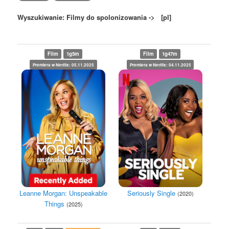
Wyszukiwanie: Filmy do spolonizowania -> [pl]
Film
1g5m
Film
1g47m
Premiera w Netflix: 05.11.2025
Premiera w Netflix: 04.11.2025
Leanne Morgan: Unspeakable
Seriously Single
(2020)
Things
(2025)