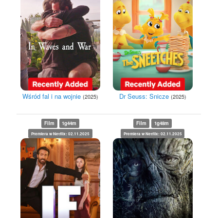
Wśród fal i na wojnie
Dr Seuss: Snicze
(2025)
(2025)
Film
1g44m
Film
1g48m
Premiera w Netflix: 02.11.2025
Premiera w Netflix: 02.11.2025