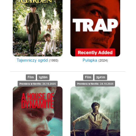
Pułapka
Tajemniczy ogród
(2024)
(1993)
Film
1g55m
Film
2g41m
Premiera w Netflix: 24.10.2025
Premiera w Netflix: 24.10.2025