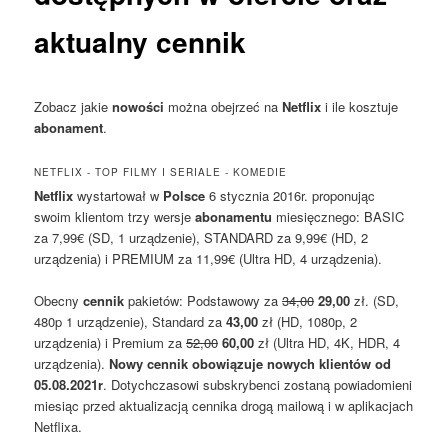
aktualny cennik
Zobacz jakie
nowości
można obejrzeć na
Netflix
i ile kosztuje
abonament
.
NETFLIX - TOP FILMY I SERIALE - KOMEDIE
Netflix
wystartował w
Polsce
6 stycznia 2016r. proponując
swoim klientom trzy wersje
abonamentu
miesięcznego: BASIC
za 7,99€ (SD, 1 urządzenie), STANDARD za 9,99€ (HD, 2
urządzenia) i PREMIUM za 11,99€ (Ultra HD, 4 urządzenia).
Obecny
cennik
pakietów: Podstawowy za
34,00
29,00
zł. (SD,
480p 1 urządzenie), Standard za
43,00
zł (HD, 1080p, 2
urządzenia) i Premium za
52,00
60,00
zł (Ultra HD, 4K, HDR, 4
urządzenia).
Nowy cennik obowiązuje nowych klientów od
05.08.2021r
. Dotychczasowi subskrybenci zostaną powiadomieni
miesiąc przed aktualizacją cennika drogą mailową i w aplikacjach
Netflixa.