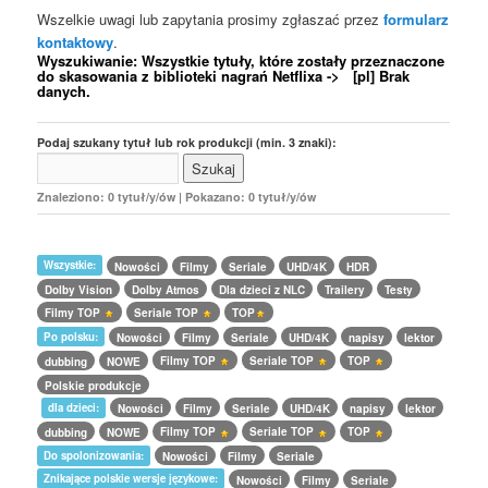
Wszelkie uwagi lub zapytania prosimy zgłaszać przez
formularz
kontaktowy
.
Wyszukiwanie: Wszystkie tytuły, które zostały przeznaczone
do skasowania z biblioteki nagrań Netflixa -> [pl] Brak
danych.
Podaj szukany tytuł lub rok produkcji (min. 3 znaki):
Znaleziono: 0 tytuł/y/ów | Pokazano: 0 tytuł/y/ów
Wszystkie:
Nowości
Filmy
Seriale
UHD/4K
HDR
Dolby Vision
Dolby Atmos
Dla dzieci z NLC
Trailery
Testy
Filmy TOP
Seriale TOP
TOP
Po polsku:
Nowości
Filmy
Seriale
UHD/4K
napisy
lektor
Filmy TOP
Seriale TOP
TOP
dubbing
NOWE
Polskie produkcje
dla dzieci:
Nowości
Filmy
Seriale
UHD/4K
napisy
lektor
Filmy TOP
Seriale TOP
TOP
dubbing
NOWE
Do spolonizowania:
Nowości
Filmy
Seriale
Znikające polskie wersje językowe:
Nowości
Filmy
Seriale