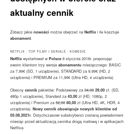
aktualny cennik
Zobacz jakie
nowości
można obejrzeć na
Netflix
i ile kosztuje
abonament
.
NETFLIX - TOP FILMY I SERIALE - KOMEDIE
Netflix
wystartował w
Polsce
6 stycznia 2016r. proponując
swoim klientom trzy wersje
abonamentu
miesięcznego: BASIC
za 7,99€ (SD, 1 urządzenie), STANDARD za 9,99€ (HD, 2
urządzenia) i PREMIUM za 11,99€ (Ultra HD, 4 urządzenia).
Obecny
cennik
pakietów: Podstawowy za
34,00
29,00
zł. (SD,
480p 1 urządzenie), Standard za
43,00
zł (HD, 1080p, 2
urządzenia) i Premium za
52,00
60,00
zł (Ultra HD, 4K, HDR, 4
urządzenia).
Nowy cennik obowiązuje nowych klientów od
05.08.2021r
. Dotychczasowi subskrybenci zostaną powiadomieni
miesiąc przed aktualizacją cennika drogą mailową i w aplikacjach
Netflixa.