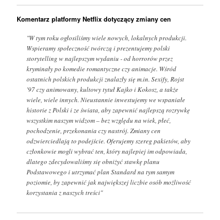
Komentarz platformy Netflix dotyczący zmiany cen
"W tym roku ogłosiliśmy wiele nowych, lokalnych produkcji.
Wspieramy społeczność twórczą i prezentujemy polski
storytelling w najlepszym wydaniu - od horrorów przez
kryminały po komedie romantyczne czy animacje. Wśród
ostatnich polskich produkcji znalazły się m.in. Sexify, Rojst
'97 czy animowany, kultowy tytuł Kajko i Kokosz, a także
wiele, wiele innych. Nieustannie inwestujemy we wspaniałe
historie z Polski i ze świata, aby zapewnić najlepszą rozrywkę
wszystkim naszym widzom – bez względu na wiek, płeć,
pochodzenie, przekonania czy nastrój. Zmiany cen
odzwierciedlają to podejście. Oferujemy szereg pakietów, aby
członkowie mogli wybrać ten, który najlepiej im odpowiada,
dlatego zdecydowaliśmy się obniżyć stawkę planu
Podstawowego i utrzymać plan Standard na tym samym
poziomie, by zapewnić jak największej liczbie osób możliwość
korzystania z naszych treści"