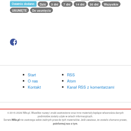
Ostatnio dodane:
Dziś
3 dni
7 dni
14 dni
30 dni
Wszystkie
USUNIĘTE
Do usunięcia
Start
RSS
O nas
Atom
Kontakt
Kanał RSS z komentarzami
© 2015-2026 Nflix.pl. Wszelkie nazwy i znaki zastrzeżone oraz inne materiały będące własnościa danych
podmiotów zostały użyte w celach informacyjnych.
Serwis
nie zastrzega sobie żadnych praw do tych materiałów. Jeśli uważasz, że zostało złamane prawo,
Nflix.pl
.
poinformuj nas o tym