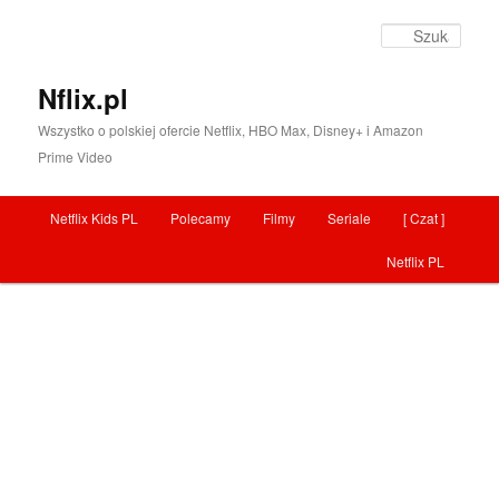
Szuka
Nflix.pl
Wszystko o polskiej ofercie Netflix, HBO Max, Disney+ i Amazon
Prime Video
Menu główne
Netflix Kids PL
Polecamy
Filmy
Seriale
[ Czat ]
Przeskocz do tekstu
Netflix PL