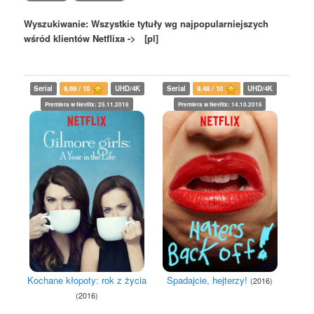
Wyszukiwanie: Wszystkie tytuły wg najpopularniejszych
wśród klientów Netflixa -> [pl]
Serial
9,69 / 10
UHD/4K
Serial
9,48 / 10
UHD/4K
Premiera w Netflix: 25.11.2016
Premiera w Netflix: 14.10.2016
Kochane kłopoty: rok z życia
Spadajcie, hejterzy!
(2016)
(2016)