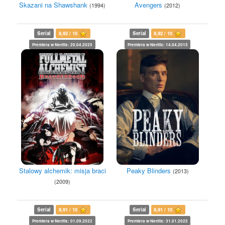
Skazani na Shawshank
Avengers
(1994)
(2012)
Serial
8,92 / 10
Serial
8,92 / 10
Premiera w Netflix: 20.04.2025
Premiera w Netflix: 14.04.2015
Stalowy alchemik: misja braci
Peaky Blinders
(2013)
(2009)
Serial
8,91 / 10
Serial
8,91 / 10
Premiera w Netflix: 01.09.2022
Premiera w Netflix: 31.01.2025