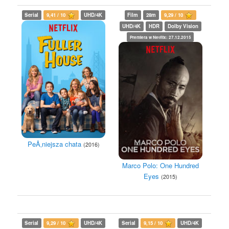
Serial
9,41 / 10
UHD/4K
Film
28m
9,29 / 10
UHD/4K
HDR
Dolby Vision
Premiera w Netflix: 27.12.2015
PeÅ‚niejsza chata
(2016)
Marco Polo: One Hundred
Eyes
(2015)
Serial
9,29 / 10
UHD/4K
Serial
9,15 / 10
UHD/4K