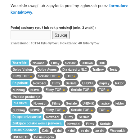
Wszelkie uwagi lub zapytania prosimy zgłaszać przez
formularz
kontaktowy
.
Podaj szukany tytuł lub rok produkcji (min. 3 znaki):
Znaleziono: 10114 tytuł/y/ów | Pokazano: 40 tytuł/y/ów
Wszystkie:
Nowości
Filmy
Seriale
UHD/4K
HDR
Dolby Vision
Dolby Atmos
Dla dzieci z NLC
Trailery
Testy
Filmy TOP
Seriale TOP
TOP
Po polsku:
Nowości
Filmy
Seriale
UHD/4K
napisy
lektor
Filmy TOP
Seriale TOP
TOP
dubbing
NOWE
Polskie produkcje
dla dzieci:
Nowości
Filmy
Seriale
UHD/4K
napisy
lektor
Filmy TOP
Seriale TOP
TOP
dubbing
NOWE
Do spolonizowania:
Nowości
Filmy
Seriale
Znikające polskie wersje językowe:
Nowości
Filmy
Seriale
Ostatnio dodane:
Dziś
3 dni
7 dni
14 dni
30 dni
Wszystkie
USUNIĘTE
Do usunięcia