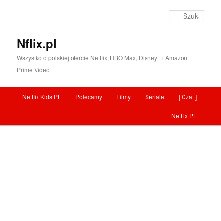
Szuka
Nflix.pl
Wszystko o polskiej ofercie Netflix, HBO Max, Disney+ i Amazon
Prime Video
Menu główne
Netflix Kids PL
Polecamy
Filmy
Seriale
[ Czat ]
Przeskocz do tekstu
Netflix PL