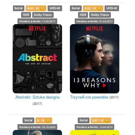
Serial
9,04 / 10
UHD/4K
Serial
9,02 / 10
UHD/4K
HDR
Dolby Vision
HDR
Dolby Vision
Premiera w Netflix: 11.02.2017
Premiera w Netflix: 01.04.2017
Abstrakt: Sztuka designu
TrzynaÅ›cie powodów
(2017)
(2017)
Serial
9 / 10
Serial
8,97 / 10
Premiera w Netflix: 20.10.2024
Premiera w Netflix: 14.04.2015