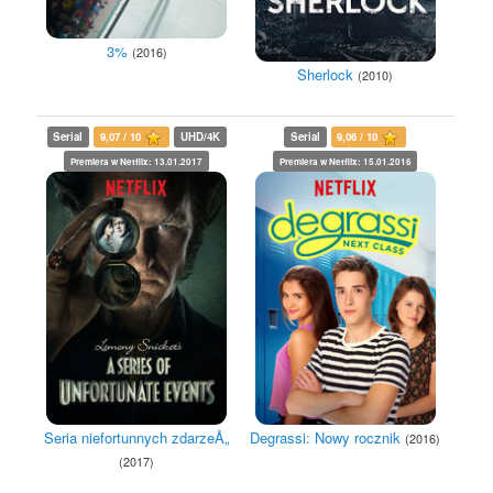
3%
(2016)
Sherlock
(2010)
Serial
9,07 / 10
UHD/4K
Serial
9,06 / 10
Premiera w Netflix: 13.01.2017
Premiera w Netflix: 15.01.2016
Seria niefortunnych zdarzeÅ„
Degrassi: Nowy rocznik
(2016)
(2017)