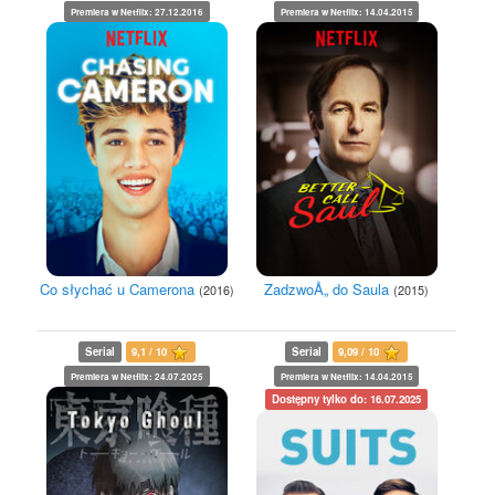
Premiera w Netflix: 27.12.2016
Premiera w Netflix: 14.04.2015
Co słychać u Camerona
ZadzwoÅ„ do Saula
(2016)
(2015)
Serial
9,1 / 10
Serial
9,09 / 10
Premiera w Netflix: 24.07.2025
Premiera w Netflix: 14.04.2015
Dostępny tylko do: 16.07.2025