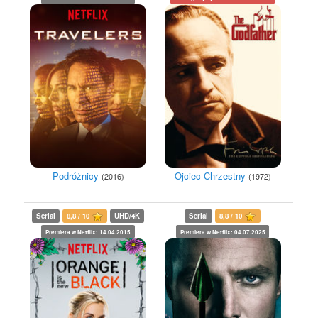
Podróżnicy
Ojciec Chrzestny
(2016)
(1972)
Serial
8,8 / 10
UHD/4K
Serial
8,8 / 10
Premiera w Netflix: 14.04.2015
Premiera w Netflix: 04.07.2025