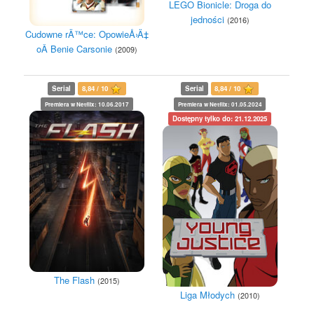
LEGO Bionicle: Droga do
jedności
(2016)
Cudowne rÄ™ce: OpowieÅ›Ä‡
oÂ Benie Carsonie
(2009)
Serial
8,84 / 10
Serial
8,84 / 10
Premiera w Netflix: 10.06.2017
Premiera w Netflix: 01.05.2024
Dostępny tylko do: 21.12.2025
The Flash
(2015)
Liga Młodych
(2010)