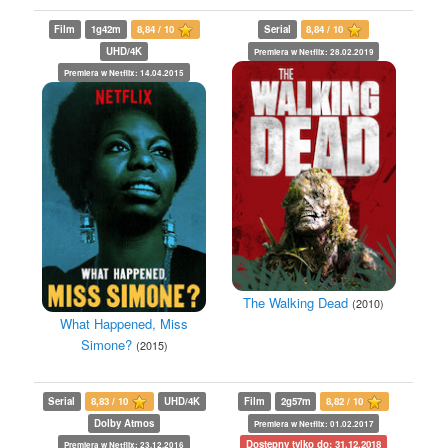
Film
1g42m
8,84 / 10
Serial
8,84 / 10
UHD/4K
Premiera w Netflix: 28.02.2019
Premiera w Netflix: 14.04.2015
The Walking Dead
(2010)
What Happened, Miss
Simone?
(2015)
Serial
8,83 / 10
UHD/4K
Film
2g57m
8,82 / 10
Dolby Atmos
Premiera w Netflix: 01.02.2017
Dostępny tylko do: 31.12.2018
Premiera w Netflix: 23.12.2016