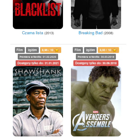
Czarna lista
Breaking Bad
(2013)
(2008)
Film
2g22m
8,96 / 10
Film
2g23m
8,93 / 10
Premiera w Netflix: 01.02.2020
Premiera w Netflix: 30.03.2018
Dostępny tylko do: 31.01.2021
Dostępny tylko do: 30.09.2018