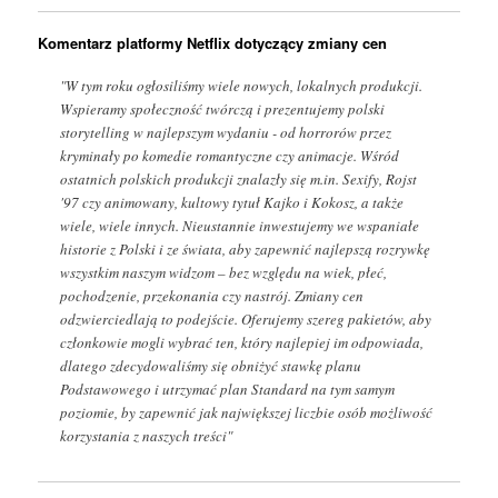
Komentarz platformy Netflix dotyczący zmiany cen
"W tym roku ogłosiliśmy wiele nowych, lokalnych produkcji.
Wspieramy społeczność twórczą i prezentujemy polski
storytelling w najlepszym wydaniu - od horrorów przez
kryminały po komedie romantyczne czy animacje. Wśród
ostatnich polskich produkcji znalazły się m.in. Sexify, Rojst
'97 czy animowany, kultowy tytuł Kajko i Kokosz, a także
wiele, wiele innych. Nieustannie inwestujemy we wspaniałe
historie z Polski i ze świata, aby zapewnić najlepszą rozrywkę
wszystkim naszym widzom – bez względu na wiek, płeć,
pochodzenie, przekonania czy nastrój. Zmiany cen
odzwierciedlają to podejście. Oferujemy szereg pakietów, aby
członkowie mogli wybrać ten, który najlepiej im odpowiada,
dlatego zdecydowaliśmy się obniżyć stawkę planu
Podstawowego i utrzymać plan Standard na tym samym
poziomie, by zapewnić jak największej liczbie osób możliwość
korzystania z naszych treści"