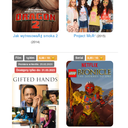
Jak wytresowaÄ‡ smoka 2
Project McÂ²
(2015)
(2014)
Film
1g30m
8,88 / 10
Serial
8,85 / 10
Premiera w Netflix: 25.02.2023
Dostępny tylko do: 31.03.2023