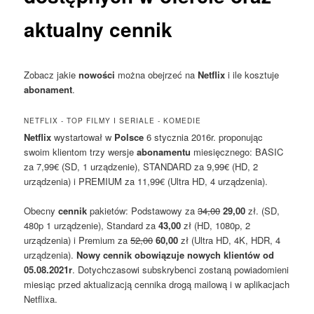
aktualny cennik
Zobacz jakie
nowości
można obejrzeć na
Netflix
i ile kosztuje
abonament
.
NETFLIX - TOP FILMY I SERIALE - KOMEDIE
Netflix
wystartował w
Polsce
6 stycznia 2016r. proponując
swoim klientom trzy wersje
abonamentu
miesięcznego: BASIC
za 7,99€ (SD, 1 urządzenie), STANDARD za 9,99€ (HD, 2
urządzenia) i PREMIUM za 11,99€ (Ultra HD, 4 urządzenia).
Obecny
cennik
pakietów: Podstawowy za
34,00
29,00
zł. (SD,
480p 1 urządzenie), Standard za
43,00
zł (HD, 1080p, 2
urządzenia) i Premium za
52,00
60,00
zł (Ultra HD, 4K, HDR, 4
urządzenia).
Nowy cennik obowiązuje nowych klientów od
05.08.2021r
. Dotychczasowi subskrybenci zostaną powiadomieni
miesiąc przed aktualizacją cennika drogą mailową i w aplikacjach
Netflixa.