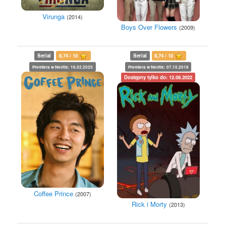
Virunga
(2014)
Boys Over Flowers
(2009)
Serial
8,74 / 10
Serial
8,74 / 10
Premiera w Netflix: 16.02.2025
Premiera w Netflix: 07.10.2018
Dostępny tylko do: 12.08.2022
Coffee Prince
(2007)
Rick i Morty
(2013)