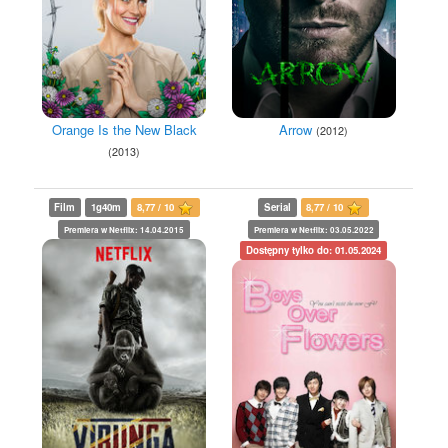
Orange Is the New Black
Arrow
(2012)
(2013)
Film
1g40m
8,77 / 10
Serial
8,77 / 10
Premiera w Netflix: 14.04.2015
Premiera w Netflix: 03.05.2022
Dostępny tylko do: 01.05.2024