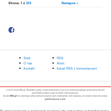
Strona: 1 z
253
Następna >
Start
RSS
O nas
Atom
Kontakt
Kanał RSS z komentarzami
© 2015-2026 Nflix.pl. Wszelkie nazwy i znaki zastrzeżone oraz inne materiały będące własnościa danych
podmiotów zostały użyte w celach informacyjnych.
Serwis
nie zastrzega sobie żadnych praw do tych materiałów. Jeśli uważasz, że zostało złamane prawo,
Nflix.pl
.
poinformuj nas o tym
Ta strona korzysta z ciasteczek (cookies) aby optymalnie wyświetlać treści.