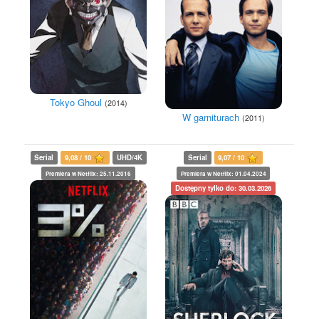
Tokyo Ghoul
(2014)
W garniturach
(2011)
Serial
9,08 / 10
UHD/4K
Serial
9,07 / 10
Premiera w Netflix: 25.11.2016
Premiera w Netflix: 01.04.2024
Dostępny tylko do: 30.03.2026