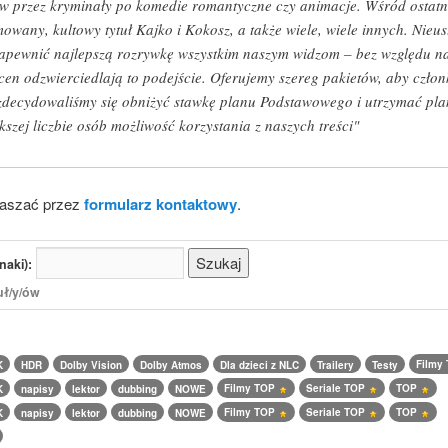
w przez kryminały po komedie romantyczne czy animacje. Wśród ostatni
nimowany, kultowy tytuł Kajko i Kokosz, a także wiele, wiele innych. Nie
by zapewnić najlepszą rozrywkę wszystkim naszym widzom – bez względu n
cen odzwierciedlają to podejście. Oferujemy szereg pakietów, aby człon
 zdecydowaliśmy się obniżyć stawkę planu Podstawowego i utrzymać p
szej liczbie osób możliwość korzystania z naszych treści"
łaszać przez
formularz kontaktowy
.
naki):
uł/y/ów
Filmy
K
HDR
Dolby Vision
Dolby Atmos
Dla dzieci z NLC
Trailery
Testy
Filmy TOP
Seriale TOP
TOP
K
napisy
lektor
dubbing
NOWE
Filmy TOP
Seriale TOP
TOP
K
napisy
lektor
dubbing
NOWE