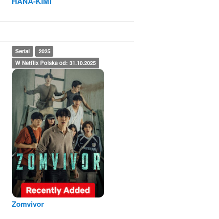
HANA-KIMI
Serial
2025
W Netflix Polska od: 31.10.2025
Zomvivor