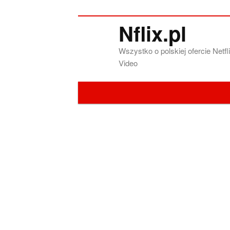
Nflix.pl
Wszystko o polskiej ofercie Net
Video
Menu główne
Przeskocz do tekstu