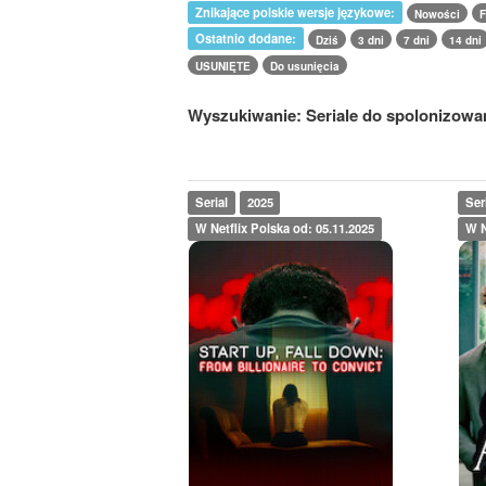
Znikające polskie wersje językowe:
Nowości
F
Ostatnio dodane:
Dziś
3 dni
7 dni
14 dni
USUNIĘTE
Do usunięcia
Wyszukiwanie: Seriale do spolonizowan
Serial
2025
Ser
W Netflix Polska od: 05.11.2025
W N