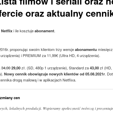
Lista
filmów
i
seriali
oraz
n
ercie oraz aktualny cenni
a
Netflix
i ile kosztuje
abonament
.
2016r. proponując swoim klientom trzy wersje
abonamentu
miesięcz
urządzenia) i PREMIUM za 11,99€ (Ultra HD, 4 urządzenia).
a
34,00
29,00
zł. (SD, 480p 1 urządzenie), Standard za
43,00
zł (HD,
a).
Nowy cennik obowiązuje nowych klientów od 05.08.2021r
. Do
ennika drogą mailową i w aplikacjach Netflixa.
 zmiany cen
wych, lokalnych produkcji. Wspieramy społeczność twórczą i prezentujem