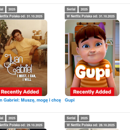
ial
2025
Serial
2025
etflix Polska od: 31.10.2025
W Netflix Polska od: 31.10.2025
n Gabriel: Muszę, mogę i chcę
Gupi
ial
2025
Serial
2025
etflix Polska od: 29.10.2025
W Netflix Polska od: 28.10.2025