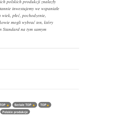
ch polskich produkcji znalazły
ustannie inwestujemy we wspaniałe
a wiek, płeć, pochodzenie,
kowie mogli wybrać ten, który
lan Standard na tym samym
 TOP
Seriale TOP
TOP
Polskie produkcje