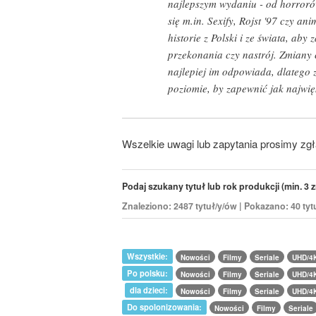
najlepszym wydaniu - od horroró
się m.in. Sexify, Rojst '97 czy a
historie z Polski i ze świata, a
przekonania czy nastrój. Zmiany 
najlepiej im odpowiada, dlatego
poziomie, by zapewnić jak najwięk
Wszelkie uwagi lub zapytania prosimy zg
Podaj szukany tytuł lub rok produkcji (min. 3 z
Znaleziono: 2487 tytuł/y/ów | Pokazano: 40 tyt
Wszystkie:
Nowości
Filmy
Seriale
UHD/4
Po polsku:
Nowości
Filmy
Seriale
UHD/4
dla dzieci:
Nowości
Filmy
Seriale
UHD/4
Do spolonizowania:
Nowości
Filmy
Seriale