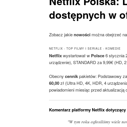
Netflix
Polska: 
dostępnych w of
Zobacz jakie
nowości
można obejrzeć n
NETFLIX - TOP FILMY I SERIALE - KOMEDIE
Netflix
wystartował w
Polsce
6 stycznia 
urządzenie), STANDARD za 9,99€ (HD, 2 
Obecny
cennik
pakietów: Podstawowy z
60,00
zł (Ultra HD, 4K, HDR, 4 urządzeni
powiadomieni miesiąc przed aktualizacją c
Komentarz platformy Netflix dotyczący
"W tym roku ogłosiliśmy wiele no