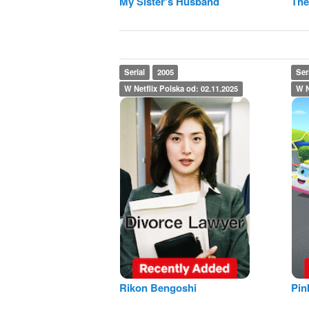
My Sister's Husband
The
Serial
2005
Ser
W Netflix Polska od: 02.11.2025
W N
Rikon Bengoshi
Pin