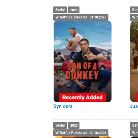
Serial
2025
Ser
W Netflix Polska od: 31.10.2025
W N
Syn osła
Jua
Serial
2025
Ser
W Netflix Polska od: 30.10.2025
W N