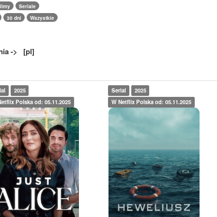
ilmy
Seriale
30 dni
Wszystkie
ia -> [pl]
ial
2025
Serial
2025
etflix Polska od: 05.11.2025
W Netflix Polska od: 05.11.2025