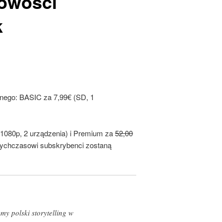
owości
k
nego: BASIC za 7,99€ (SD, 1
 1080p, 2 urządzenia) i Premium za
52,00
tychczasowi subskrybenci zostaną
y polski storytelling w