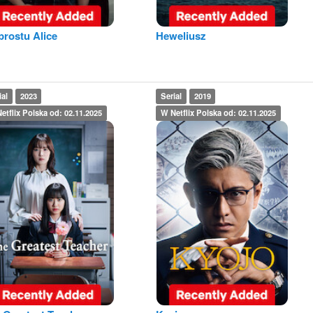
prostu Alice
Heweliusz
ial
2023
Serial
2019
etflix Polska od: 02.11.2025
W Netflix Polska od: 02.11.2025