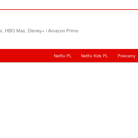
flix, HBO Max, Disney+ i Amazon Prime
Netflix PL
Netflix Kids PL
Polecamy