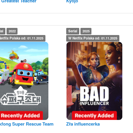
 Greatest Teacher
Kyojo
ial
2022
Serial
2025
etflix Polska od: 01.11.2025
W Netflix Polska od: 01.11.2025
kfong Super Rescue Team
Zła influencerka