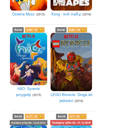
Dzielna Mysz
Kong - król maÅ‚p
(2015)
(2016)
Serial
6,99 / 10
Serial
8,85 / 10
H2O: Syrenie
przygody
LEGO Bionicle: Droga do
(2015)
jedności
(2016)
Serial
8,17 / 10
Serial
6,7 / 10
Dostępny tylko do: 31.12.2016
Premiera w Netflix: 14.04.2015