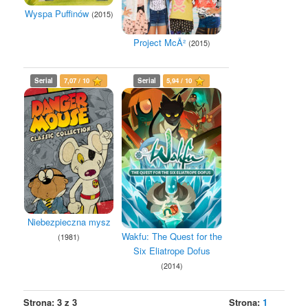
Wyspa Puffinów
(2015)
Project McÂ²
(2015)
Serial
7,07 / 10
Serial
5,94 / 10
Niebezpieczna mysz
Wakfu: The Quest for the
(1981)
Six Eliatrope Dofus
(2014)
Strona: 3 z 3
Strona:
1