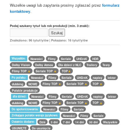
Wszelkie uwagi lub zapytania prosimy zgłaszać przez
formularz
kontaktowy
.
Podaj szukany tytuł lub rok produkcji (min. 3 znaki):
Znaleziono: 96 tytuł/y/ów | Pokazano: 16 tytuł/y/ów
Wszystkie:
Nowości
Filmy
Seriale
UHD/4K
HDR
Dolby Vision
Dolby Atmos
Dla dzieci z NLC
Trailery
Testy
Filmy TOP
Seriale TOP
TOP
Po polsku:
Nowości
Filmy
Seriale
UHD/4K
napisy
lektor
Filmy TOP
Seriale TOP
TOP
dubbing
NOWE
Polskie produkcje
dla dzieci:
Nowości
Filmy
Seriale
UHD/4K
napisy
lektor
Filmy TOP
Seriale TOP
TOP
dubbing
NOWE
Do spolonizowania:
Nowości
Filmy
Seriale
Znikające polskie wersje językowe:
Nowości
Filmy
Seriale
Ostatnio dodane:
Dziś
3 dni
7 dni
14 dni
30 dni
Wszystkie
USUNIĘTE
Do usunięcia