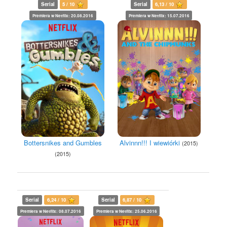
Serial
5 / 10
Serial
6,13 / 10
Premiera w Netflix: 20.08.2016
Premiera w Netflix: 15.07.2016
Bottersnikes and Gumbles
Alvinnn!!! I wiewiórki
(2015)
(2015)
Serial
6,24 / 10
Serial
6,87 / 10
Premiera w Netflix: 08.07.2016
Premiera w Netflix: 25.06.2016