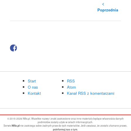
<
Poprzednia
Start
RSS
O nas
Atom
Kontakt
Kanał RSS z komentarzami
© 2015-2026 Nflix.pl. Wszelkie nazwy i znaki zastrzeżone oraz inne materiały będące własnościa danych
podmiotów zostały użyte w celach informacyjnych.
Serwis
nie zastrzega sobie żadnych praw do tych materiałów. Jeśli uważasz, że zostało złamane prawo,
Nflix.pl
.
poinformuj nas o tym