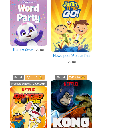
Bal sÅ‚ówek
(2016)
Nowe podróże Justina
(2016)
Serial
7,01 / 10
Serial
7,48 / 10
Premiera w Netflix: 29.04.2016