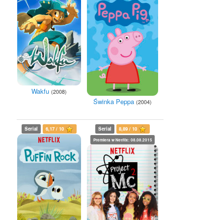
Wakfu
(2008)
Świnka Peppa
(2004)
Serial
6,17 / 10
Serial
8,89 / 10
Premiera w Netflix: 08.08.2015