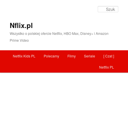
Szuka
Nflix.pl
Wszystko o polskiej ofercie Netflix, HBO Max, Disney+ i Amazon
Prime Video
Menu główne
Netflix Kids PL
Polecamy
Filmy
Seriale
[ Czat ]
Przeskocz do tekstu
Netflix PL