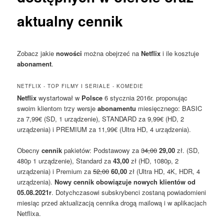
aktualny cennik
Zobacz jakie
nowości
można obejrzeć na
Netflix
i ile kosztuje
abonament
.
NETFLIX - TOP FILMY I SERIALE - KOMEDIE
Netflix
wystartował w
Polsce
6 stycznia 2016r. proponując
swoim klientom trzy wersje
abonamentu
miesięcznego: BASIC
za 7,99€ (SD, 1 urządzenie), STANDARD za 9,99€ (HD, 2
urządzenia) i PREMIUM za 11,99€ (Ultra HD, 4 urządzenia).
Obecny
cennik
pakietów: Podstawowy za
34,00
29,00
zł. (SD,
480p 1 urządzenie), Standard za
43,00
zł (HD, 1080p, 2
urządzenia) i Premium za
52,00
60,00
zł (Ultra HD, 4K, HDR, 4
urządzenia).
Nowy cennik obowiązuje nowych klientów od
05.08.2021r
. Dotychczasowi subskrybenci zostaną powiadomieni
miesiąc przed aktualizacją cennika drogą mailową i w aplikacjach
Netflixa.