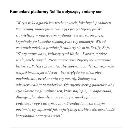
Komentarz platformy Netflix dotyczący zmiany cen
"W tym roku ogłosiliśmy wiele nowych, lokalnych produkcji.
Wspieramy społeczność twórczą i prezentujemy polski
storytelling w najlepszym wydaniu - od horrorów przez
kryminały po komedie romantyczne czy animacje. Wśród
ostatnich polskich produkcji znalazły się m.in. Sexify, Rojst
'97 czy animowany, kultowy tytuł Kajko i Kokosz, a także
wiele, wiele innych. Nieustannie inwestujemy we wspaniałe
historie z Polski i ze świata, aby zapewnić najlepszą rozrywkę
wszystkim naszym widzom – bez względu na wiek, płeć,
pochodzenie, przekonania czy nastrój. Zmiany cen
odzwierciedlają to podejście. Oferujemy szereg pakietów, aby
członkowie mogli wybrać ten, który najlepiej im odpowiada,
dlatego zdecydowaliśmy się obniżyć stawkę planu
Podstawowego i utrzymać plan Standard na tym samym
poziomie, by zapewnić jak największej liczbie osób możliwość
korzystania z naszych treści"