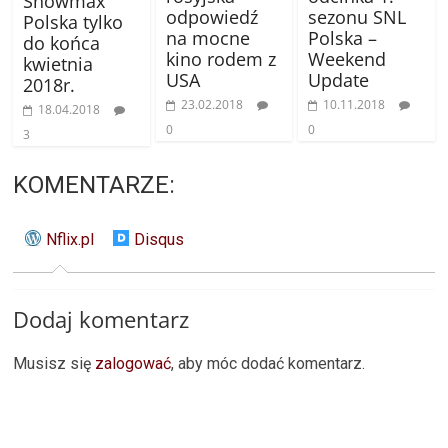
Showmax
odpowiedź
sezonu SNL
Polska tylko
na mocne
Polska –
do końca
kino rodem z
Weekend
kwietnia
USA
Update
2018r.
23.02.2018
10.11.2018
18.04.2018
0
0
3
KOMENTARZE:
Nflix.pl
Disqus
Dodaj komentarz
Musisz się
zalogować
, aby móc dodać komentarz.