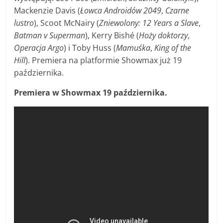
Mackenzie Davis (
Łowca Androidów 2049
,
Czarne
lustro
), Scoot McNairy (
Zniewolony: 12 Years a Slave
,
Batman v Superman
), Kerry Bishé (
Hoży doktorzy
,
Operacja Argo
) i Toby Huss (
Mamuśka
,
King of the
Hill
). Premiera na platformie Showmax już 19
października.
Premiera w Showmax 19 października.