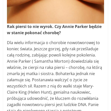
Rak piersi to nie wyrok. Czy Annie Parker będzie
w stanie pokonać chorobę?
Dla wielu informacja o chorobie nowotworowej to
koniec świata. Jeszcze gorzej, gdy rak prześladuje
całą rodzinę, zabijając powoli kolejne pokolenia.
Annie Parker ( Samantha Morton) dowiedziała się
właśnie, że cierpi na raka piersi – chorobę, na którą
zmarła jej matka i siostra. Bohaterka jednak nie
załamuje się. Postanawia walczyć o życie ze
wszystkich sił. Razem z nią do walki staje Mary-
Claire King (Helen Hunt), genialna naukowiec,
próbująca udowodnić, że kluczem do rozwikłania
zagadki nowotworu piersi jest ludzkie DNA. Panie
stają do nierównego starcia z potężnym