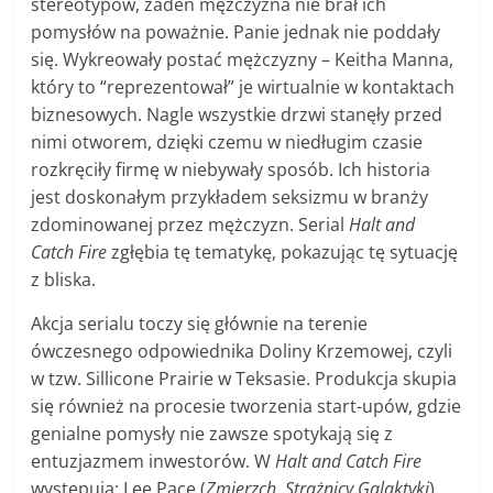
stereotypów, żaden mężczyzna nie brał ich
pomysłów na poważnie. Panie jednak nie poddały
się. Wykreowały postać mężczyzny – Keitha Manna,
który to “reprezentował” je wirtualnie w kontaktach
biznesowych. Nagle wszystkie drzwi stanęły przed
nimi otworem, dzięki czemu w niedługim czasie
rozkręciły firmę w niebywały sposób. Ich historia
jest doskonałym przykładem seksizmu w branży
zdominowanej przez mężczyzn. Serial
Halt and
Catch Fire
zgłębia tę tematykę, pokazując tę sytuację
z bliska.
Akcja serialu toczy się głównie na terenie
ówczesnego odpowiednika Doliny Krzemowej, czyli
w tzw. Sillicone Prairie w Teksasie. Produkcja skupia
się również na procesie tworzenia start-upów, gdzie
genialne pomysły nie zawsze spotykają się z
entuzjazmem inwestorów. W
Halt and Catch Fire
występują: Lee Pace (
Zmierzch
,
Strażnicy Galaktyki
),