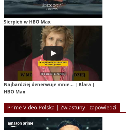
Sierpień w HBO Max
Najbardziej denerwuje mnie... | Klara |
HBO Max
Prime Video Polska | Zwiastuny i zapowiedzi