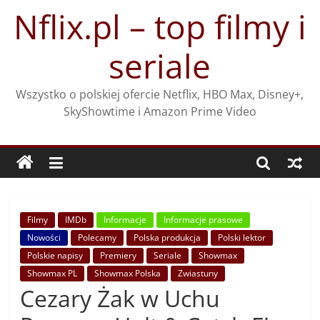
Przejdź
Nflix.pl – top filmy i
do
treści
seriale
Wszystko o polskiej ofercie Netflix, HBO Max, Disney+,
SkyShowtime i Amazon Prime Video
Filmy
IMDb
Informacje
Informacje prasowe
Nowości
Polecamy
Polska produkcja
Polski lektor
Polskie napisy
Premiery
Seriale
Showmax
Showmax PL
Showmax Polska
Zwiastuny
Cezary Żak w Uchu