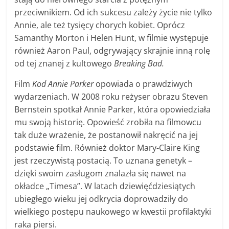
przeciwnikiem. Od ich sukcesu zależy życie nie tylko
Annie, ale też tysięcy chorych kobiet. Oprócz
Samanthy Morton i Helen Hunt, w filmie występuje
również Aaron Paul, odgrywający skrajnie inną rolę
od tej znanej z kultowego
Breaking Bad.
Film
Kod Annie Parker
opowiada o prawdziwych
wydarzeniach. W 2008 roku reżyser obrazu Steven
Bernstein spotkał Annie Parker, która opowiedziała
mu swoją historię. Opowieść zrobiła na filmowcu
tak duże wrażenie, że postanowił nakręcić na jej
podstawie film. Również doktor Mary-Claire King
jest rzeczywistą postacią. To uznana genetyk –
dzięki swoim zasługom znalazła się nawet na
okładce „Timesa”. W latach dziewięćdziesiątych
ubiegłego wieku jej odkrycia doprowadziły do
wielkiego postępu naukowego w kwestii profilaktyki
raka piersi.