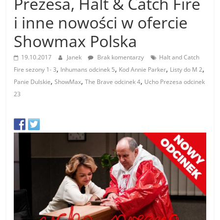
Prezesa, Halt & Catch Fire
i inne nowości w ofercie
Showmax Polska
19.10.2017
Janek
Brak komentarzy
Halt and Catch
,
,
,
,
Fire sezony 1- 3
Inhumans odcinek 5
Kod Annie Parker
Listy do M 2
,
,
,
Panie Dulskie
ShowMax
The Brave odcinek 4
Ucho Prezesa odcinek
23