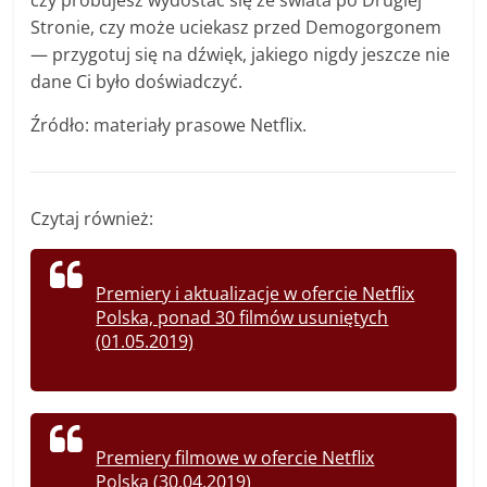
czy próbujesz wydostać się ze świata po Drugiej
Stronie, czy może uciekasz przed Demogorgonem
— przygotuj się na dźwięk, jakiego nigdy jeszcze nie
dane Ci było doświadczyć.
Źródło: materiały prasowe Netflix.
Czytaj również:
Premiery i aktualizacje w ofercie Netflix
Polska, ponad 30 filmów usuniętych
(01.05.2019)
Premiery filmowe w ofercie Netflix
Polska (30.04.2019)