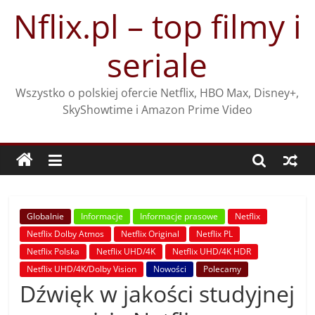
Przejdź
Nflix.pl – top filmy i
do
treści
seriale
Wszystko o polskiej ofercie Netflix, HBO Max, Disney+,
SkyShowtime i Amazon Prime Video
Globalnie
Informacje
Informacje prasowe
Netflix
Netflix Dolby Atmos
Netflix Original
Netflix PL
Netflix Polska
Netflix UHD/4K
Netflix UHD/4K HDR
Netflix UHD/4K/Dolby Vision
Nowości
Polecamy
Dźwięk w jakości studyjnej