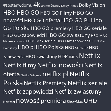
4k
Dolby Vision
#zostanwdomu
anime
Disney
Dolby Atmos
HBO
HBO GO
HBO GO
HBO GO Filmy
Hbo
nowości
HBO GO oferta
HBO GO PL
Go Polska
HBO GO premiery
HBO GO seriale
HBO GO zwiastuny
HBO GO zapowiedzi
HBO MAX
HBO Max seriale
HBO Max zapowiedzi
hbo max nowości
HBO Max
HBO pl
HBO Polska
HBO seriale
HBO
zwiastuny
Netflix
HDR
HBO zwiastuny
zapowiedzi
IMDb
Netflix nowości
Netflix filmy
Netflix
netflix pl
Netflix
oferta
Netflix Originals
Polska
Netflix seriale
Netflix Premiery
Netflix zapowiedzi
Netflix zwiastuny
nowość
premiera
UHD
ShowMax
Nowości