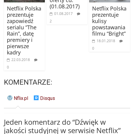
oferty cd.
(01.08.2017)
Netflix Polska
Netflix Polska
01.08.2017
prezentuje
prezentuje
zapowiedź
kulisy
2
serialu “The
powstawania
Rain”, datę
filmu “Bright”
premiery i
18.01.2018
pierwsze
0
kadry
22.03.2018
0
KOMENTARZE:
Nflix.pl
Disqus
Jeden komentarz do “
Dźwięk w
jakości studyjnej w serwisie Netflix
”