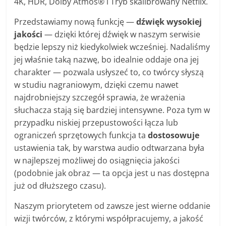
4K, HDR, Dolby Atmos® i Tryb skalibrowany Netflix.
Przedstawiamy nową funkcję —
dźwięk wysokiej
jakości
— dzięki której dźwięk w naszym serwisie
będzie lepszy niż kiedykolwiek wcześniej. Nadaliśmy
jej właśnie taką nazwę, bo idealnie oddaje ona jej
charakter — pozwala usłyszeć to, co twórcy słyszą
w studiu nagraniowym, dzięki czemu nawet
najdrobniejszy szczegół sprawia, że wrażenia
słuchacza stają się bardziej intensywne. Poza tym w
przypadku niskiej przepustowości łącza lub
ograniczeń sprzętowych funkcja ta
dostosowuje
ustawienia tak, by warstwa audio odtwarzana była
w najlepszej możliwej do osiągnięcia jakości
(podobnie jak obraz — ta opcja jest u nas dostępna
już od dłuższego czasu).
Naszym priorytetem od zawsze jest wierne oddanie
wizji twórców, z którymi współpracujemy, a jakość