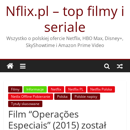
Przejdź
Nflix.pl – top filmy i
do
treści
seriale
Wszystko o polskiej ofercie Netflix, HBO Max, Disney+,
SkyShowtime i Amazon Prime Video
Filmy
Informacje
Netflix
Netflix PL
Netflix Polska
Netlix Offline Pobieranie
Polska
Polskie napisy
Tytuły skasowane
Film “Operações
Especiais” (2015) został