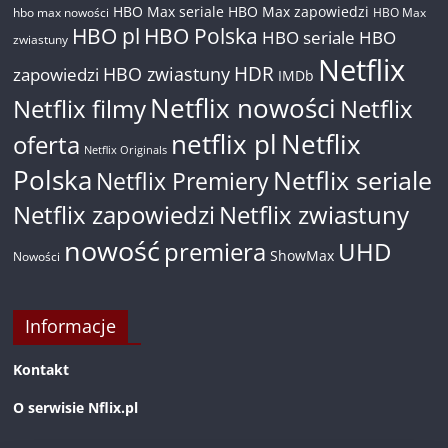
HBO Max seriale
HBO Max zapowiedzi
hbo max nowości
HBO Max
HBO pl
HBO Polska
HBO seriale
HBO
zwiastuny
Netflix
HDR
HBO zwiastuny
zapowiedzi
IMDb
Netflix nowości
Netflix filmy
Netflix
netflix pl
Netflix
oferta
Netflix Originals
Polska
Netflix seriale
Netflix Premiery
Netflix zapowiedzi
Netflix zwiastuny
nowość
premiera
UHD
ShowMax
Nowości
Informacje
Kontakt
O serwisie Nflix.pl