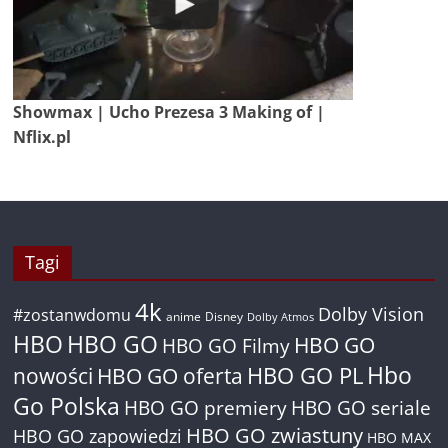
Showmax | Ucho Prezesa 3 Making of |
Nflix.pl
Tagi
4k
Dolby Vision
#zostanwdomu
anime
Disney
Dolby Atmos
HBO
HBO GO
HBO GO
HBO GO Filmy
Hbo
nowości
HBO GO oferta
HBO GO PL
Go Polska
HBO GO premiery
HBO GO seriale
HBO GO zwiastuny
HBO GO zapowiedzi
HBO MAX