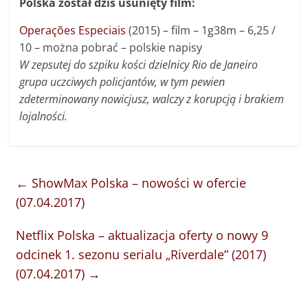
Polska został dziś usunięty film:
Operações Especiais
(2015) – f
ilm
–
1g38m
–
6,25 /
10 – można pobrać – polskie napisy
W zepsutej do szpiku kości dzielnicy Rio de Janeiro
grupa uczciwych policjantów, w tym pewien
zdeterminowany nowicjusz, walczy z korupcją i brakiem
lojalności.
←
ShowMax Polska – nowości w ofercie
(07.04.2017)
Netflix Polska – aktualizacja oferty o nowy 9
odcinek 1. sezonu serialu „Riverdale” (2017)
(07.04.2017)
→