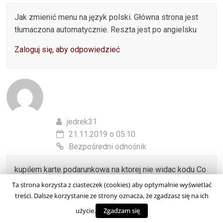
Jak zmienić menu na język polski. Główna strona jest
tłumaczona automatycznie. Reszta jest po angielsku
Zaloguj się, aby odpowiedzieć
jedrek31
21.11.2019 o 05:10
Bezpośredni odnośnik
kupilem karte podarunkowa na ktorej nie widac kodu Co
mam zrobic Karta byla na kwote 60zl
Ta strona korzysta z ciasteczek (cookies) aby optymalnie wyświetlać
treści. Dalsze korzystanie ze strony oznacza, że zgadzasz się na ich
Zaloguj się, aby odpowiedzieć
użycie.
Zgadzam się