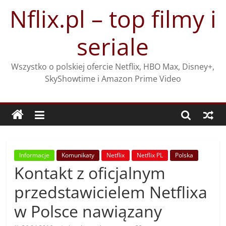
Przejdź
Nflix.pl – top filmy i
do
treści
seriale
Wszystko o polskiej ofercie Netflix, HBO Max, Disney+,
SkyShowtime i Amazon Prime Video
Informacje
Komunikaty
Netflix
Netflix PL
Polska
Kontakt z oficjalnym
przedstawicielem Netflixa
w Polsce nawiązany