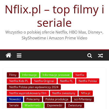
Przejdź
Nflix.pl – top filmy i
do
treści
seriale
Wszystko o polskiej ofercie Netflix, HBO Max, Disney+,
SkyShowtime i Amazon Prime Video
Filmy
Informacje
Informacje prasowe
Netflix
Netflix Kids PL
Netflix Original
Netflix PL
Netflix Polska
Netflix Polska plan wydawniczy 2024
Netflix wyprodukowany film
Netflix zwiastuny
Nflix.pl
Nowości
Polecamy
Polska produkcja
sci-fi/fantasy
Seriale
Wiadomości
Zapowiedzi
Zwiastuny