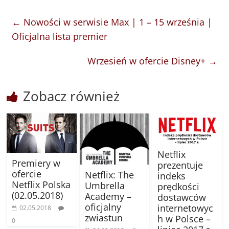
←
Nowości w serwisie Max | 1 – 15 września |
Oficjalna lista premier
Wrzesień w ofercie Disney+
→
Zobacz również
Netflix
Premiery w
prezentuje
ofercie
Netflix: The
indeks
Netflix Polska
Umbrella
prędkości
(02.05.2018)
Academy –
dostawców
oficjalny
internetowyc
02.05.2018
zwiastun
h w Polsce –
0