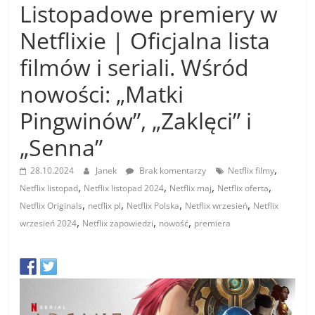
Listopadowe premiery w
Netflixie | Oficjalna lista
filmów i seriali. Wśród
nowości: „Matki
Pingwinów”, „Zaklęci” i
„Senna”
,
28.10.2024
Janek
Brak komentarzy
Netflix filmy
,
,
,
,
Netflix listopad
Netflix listopad 2024
Netflix maj
Netflix oferta
,
,
,
,
Netflix Originals
netflix pl
Netflix Polska
Netflix wrzesień
Netflix
,
,
,
wrzesień 2024
Netflix zapowiedzi
nowość
premiera