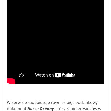
W serwisie zadebiutuje również pięcioodcinkowy
dokument
Nasze Oceany
, który zabierze widzów w