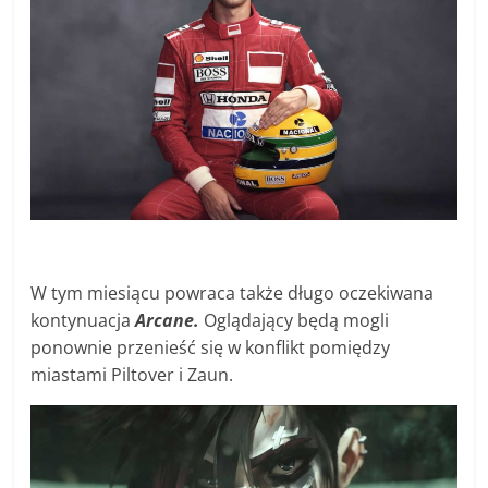
W tym miesiącu powraca także długo oczekiwana
kontynuacja
Arcane.
Oglądający będą mogli
ponownie przenieść się w konflikt pomiędzy
miastami Piltover i Zaun.