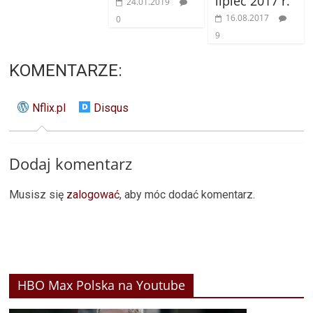
lipiec 2017 r.
24.01.2019
16.08.2017
0
9
KOMENTARZE:
Nflix.pl
Disqus
Dodaj komentarz
Musisz się
zalogować
, aby móc dodać komentarz.
HBO Max Polska na Youtube