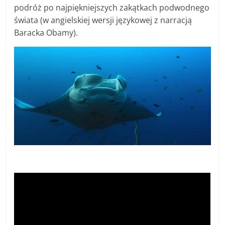
podróż po najpiękniejszych zakątkach podwodnego
świata (w angielskiej wersji językowej z narracją
Baracka Obamy).