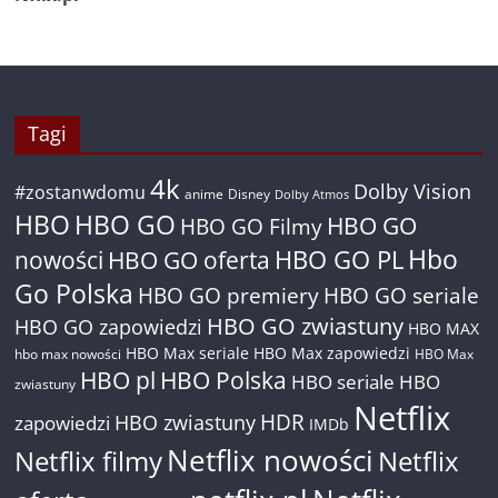
Tagi
4k
Dolby Vision
#zostanwdomu
anime
Disney
Dolby Atmos
HBO
HBO GO
HBO GO
HBO GO Filmy
Hbo
nowości
HBO GO oferta
HBO GO PL
Go Polska
HBO GO premiery
HBO GO seriale
HBO GO zwiastuny
HBO GO zapowiedzi
HBO MAX
HBO Max seriale
HBO Max zapowiedzi
hbo max nowości
HBO Max
HBO pl
HBO Polska
HBO seriale
HBO
zwiastuny
Netflix
HDR
HBO zwiastuny
zapowiedzi
IMDb
Netflix nowości
Netflix filmy
Netflix