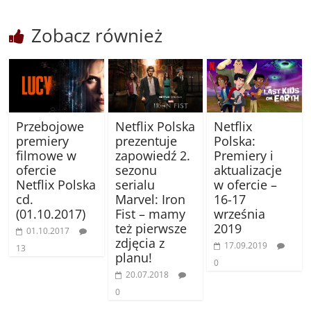
Zobacz również
Przebojowe
Netflix Polska
Netflix
premiery
prezentuje
Polska:
filmowe w
zapowiedź 2.
Premiery i
ofercie
sezonu
aktualizacje
Netflix Polska
serialu
w ofercie –
cd.
Marvel: Iron
16-17
(01.10.2017)
Fist – mamy
września
też pierwsze
2019
01.10.2017
zdjęcia z
17.09.2019
13
planu!
0
20.07.2018
0