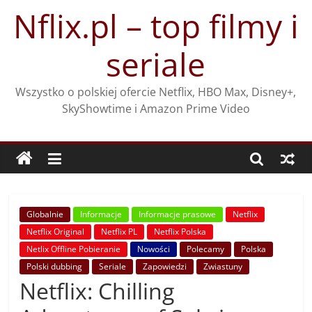
Przejdź
Nflix.pl – top filmy i
do
treści
seriale
Wszystko o polskiej ofercie Netflix, HBO Max, Disney+,
SkyShowtime i Amazon Prime Video
Globalnie
Informacje
Informacje prasowe
Netflix
Netflix Original
Netflix PL
Netflix Polska
Netlix Offline Pobieranie
Nowości
Polecamy
Polska
Polski dubbing
Seriale
Zapowiedzi
Zwiastuny
Netflix: Chilling