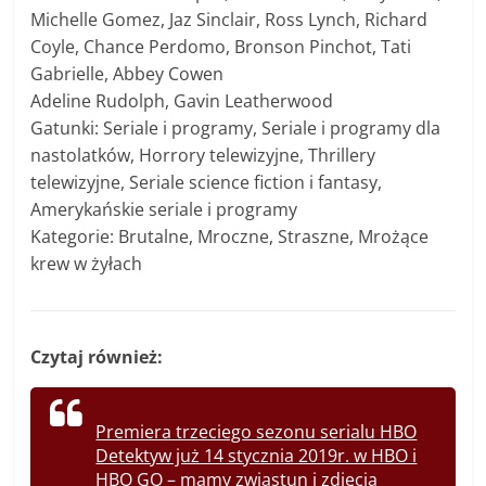
Michelle Gomez, Jaz Sinclair, Ross Lynch, Richard
Coyle, Chance Perdomo, Bronson Pinchot, Tati
Gabrielle, Abbey Cowen
Adeline Rudolph, Gavin Leatherwood
Gatunki: Seriale i programy, Seriale i programy dla
nastolatków, Horrory telewizyjne, Thrillery
telewizyjne, Seriale science fiction i fantasy,
Amerykańskie seriale i programy
Kategorie: Brutalne, Mroczne, Straszne, Mrożące
krew w żyłach
Czytaj również:
Premiera trzeciego sezonu serialu HBO
Detektyw już 14 stycznia 2019r. w HBO i
HBO GO – mamy zwiastun i zdjęcia