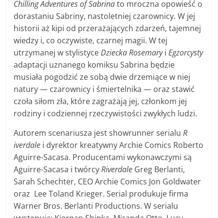
Chilling Adventures of Sabrina
to mroczna opowieść o
dorastaniu Sabriny, nastoletniej czarownicy. W jej
historii aż kipi od przerażających zdarzeń, tajemnej
wiedzy i, co oczywiste, czarnej magii. W tej
utrzymanej w stylistyce
Dziecka Rosemary
i
Egzorcysty
adaptacji uznanego komiksu Sabrina będzie
musiała pogodzić ze sobą dwie drzemiące w niej
natury — czarownicy i śmiertelnika — oraz stawić
czoła siłom zła, które zagrażają jej, członkom jej
rodziny i codziennej rzeczywistości zwykłych ludzi.
Autorem scenariusza jest showrunner serialu
R
iverdale
i dyrektor kreatywny Archie Comics ​Roberto
Aguirre-Sacasa. Producentami wykonawczymi są
Aguirre-Sacasa i twórcy
Riverdale
Greg Berlanti,
Sarah Schechter, CEO Archie Comics Jon Goldwater
oraz Lee Toland Krieger. Serial produkuje firma
Warner Bros. Berlanti Productions. W serialu
występują: Kiernan Shipka, Miranda Otto, Lucy