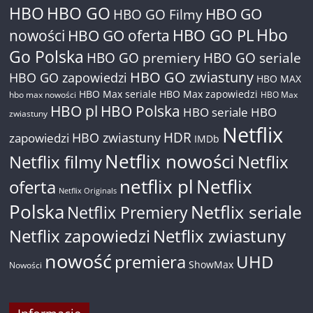
HBO
HBO GO
HBO GO
HBO GO Filmy
Hbo
nowości
HBO GO oferta
HBO GO PL
Go Polska
HBO GO premiery
HBO GO seriale
HBO GO zwiastuny
HBO GO zapowiedzi
HBO MAX
HBO Max seriale
HBO Max zapowiedzi
hbo max nowości
HBO Max
HBO pl
HBO Polska
HBO seriale
HBO
zwiastuny
Netflix
HDR
HBO zwiastuny
zapowiedzi
IMDb
Netflix nowości
Netflix filmy
Netflix
netflix pl
Netflix
oferta
Netflix Originals
Polska
Netflix seriale
Netflix Premiery
Netflix zapowiedzi
Netflix zwiastuny
nowość
premiera
UHD
ShowMax
Nowości