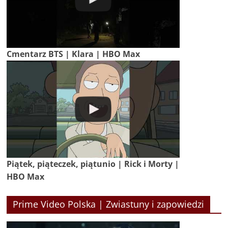
Cmentarz BTS | Klara | HBO Max
Piątek, piąteczek, piątunio | Rick i Morty |
HBO Max
Prime Video Polska | Zwiastuny i zapowiedzi