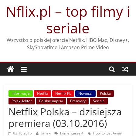
Przejdź
Nflix.pl – top filmy i
do
treści
seriale
Wszystko o polskiej ofercie Netflix, HBO Max, Disney+,
SkyShowtime i Amazon Prime Video
Informacje
Netflix
Netflix PL
Nowości
Polska
Polski lektor
Polskie napisy
Premiery
Seriale
Netflix Polska – dzisiejsza
premiera (03.10.2016)
03.10.2016
Janek
komentarze 4
How to Get Away