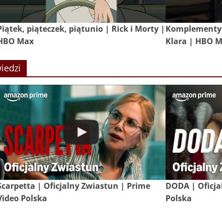
Piątek, piąteczek, piątunio | Rick i Morty |
Komplementy 
HBO Max
Klara | HBO 
iedzi
Scarpetta | Oficjalny Zwiastun | Prime
DODA | Oficja
Video Polska
Polska