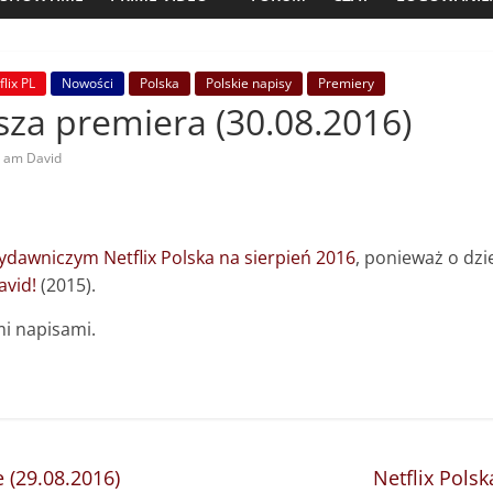
flix PL
Nowości
Polska
Polskie napisy
Premiery
jsza premiera (30.08.2016)
I am David
dawniczym Netflix Polska na sierpień 2016
, ponieważ o dzi
avid!
(2015).
mi napisami.
e (29.08.2016)
Netflix Polsk