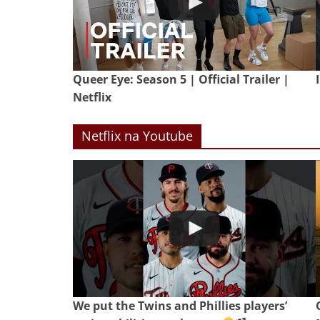
Queer Eye: Season 5 | Official Trailer |
Netflix
Netflix na Youtube
We put the Twins and Phillies players’