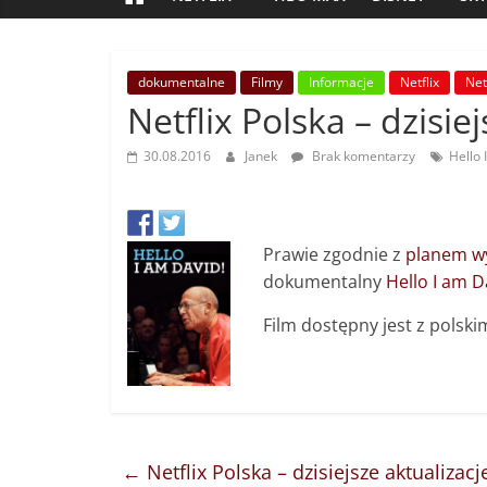
dokumentalne
Filmy
Informacje
Netflix
Net
Netflix Polska – dzisie
30.08.2016
Janek
Brak komentarzy
Hello 
Prawie zgodnie z
planem wy
dokumentalny
Hello I am D
Film dostępny jest z polski
←
Netflix Polska – dzisiejsze aktualizacj