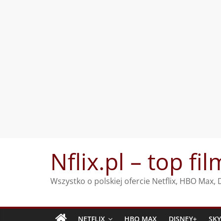
Przejdź
Nflix.pl – top fil
do
treści
Wszystko o polskiej ofercie Netflix, HBO Max
NETFLIX
HBO MAX
DISNEY+
SK