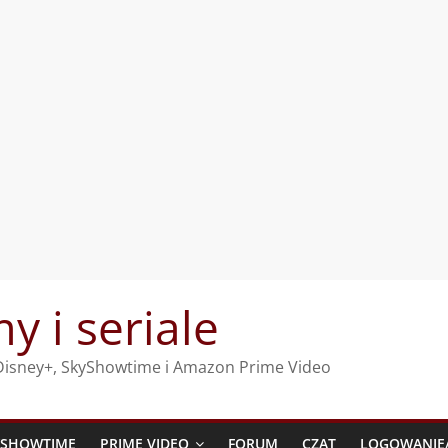
my i seriale
, Disney+, SkyShowtime i Amazon Prime Video
YSHOWTIME
PRIME VIDEO
FORUM
CZAT
LOGOWANIE/