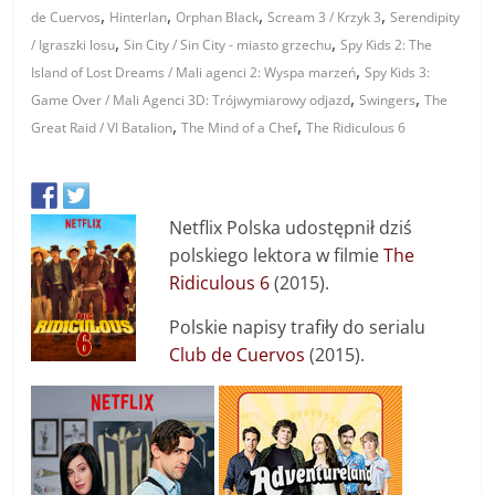
,
,
,
,
de Cuervos
Hinterlan
Orphan Black
Scream 3 / Krzyk 3
Serendipity
,
,
/ Igraszki losu
Sin City / Sin City - miasto grzechu
Spy Kids 2: The
,
Island of Lost Dreams / Mali agenci 2: Wyspa marzeń
Spy Kids 3:
,
,
Game Over / Mali Agenci 3D: Trójwymiarowy odjazd
Swingers
The
,
,
Great Raid / VI Batalion
The Mind of a Chef
The Ridiculous 6
Netflix Polska udostępnił dziś
polskiego lektora w filmie
The
Ridiculous 6
(2015).
Polskie napisy trafiły do serialu
Club de Cuervos
(2015).