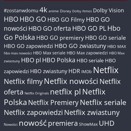
4k
Dolby Vision
#zostanwdomu
anime
Disney
Dolby Atmos
HBO
HBO GO
HBO GO
HBO GO Filmy
Hbo
nowości
HBO GO oferta
HBO GO PL
Go Polska
HBO GO premiery
HBO GO seriale
HBO GO zwiastuny
HBO GO zapowiedzi
HBO MAX
HBO Max seriale
HBO Max zapowiedzi
hbo max nowości
HBO Max
HBO pl
HBO Polska
HBO seriale
HBO
zwiastuny
Netflix
HDR
HBO zwiastuny
zapowiedzi
IMDb
Netflix nowości
Netflix filmy
Netflix
netflix pl
Netflix
oferta
Netflix Originals
Polska
Netflix seriale
Netflix Premiery
Netflix zapowiedzi
Netflix zwiastuny
nowość
premiera
UHD
ShowMax
Nowości