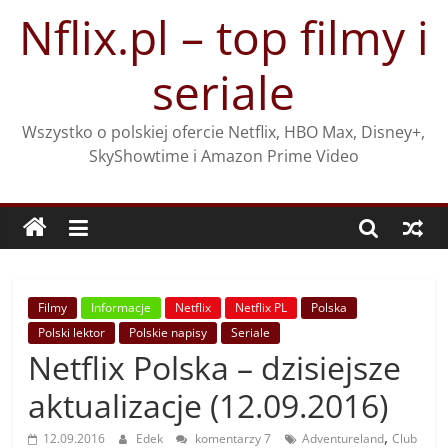
Przejdź
Nflix.pl – top filmy i
do
treści
seriale
Wszystko o polskiej ofercie Netflix, HBO Max, Disney+,
SkyShowtime i Amazon Prime Video
Filmy
Informacje
Netflix
Netflix PL
Polska
Polski lektor
Polskie napisy
Seriale
Netflix Polska – dzisiejsze
aktualizacje (12.09.2016)
,
12.09.2016
Edek
komentarzy 7
Adventureland
Club