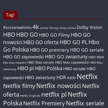
Tagi
4k
Dolby Vision
#zostanwdomu
anime
Disney
Dolby Atmos
HBO
HBO GO
HBO GO
HBO GO Filmy
Hbo
nowości
HBO GO oferta
HBO GO PL
Go Polska
HBO GO premiery
HBO GO seriale
HBO GO zwiastuny
HBO GO zapowiedzi
HBO MAX
HBO Max seriale
HBO Max zapowiedzi
hbo max nowości
HBO Max
HBO pl
HBO Polska
HBO seriale
HBO
zwiastuny
Netflix
HDR
HBO zwiastuny
zapowiedzi
IMDb
Netflix nowości
Netflix filmy
Netflix
netflix pl
Netflix
oferta
Netflix Originals
Polska
Netflix seriale
Netflix Premiery