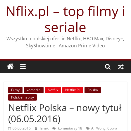
Przejdź
Nflix.pl – top filmy i
do
treści
seriale
Wszystko o polskiej ofercie Netflix, HBO Max, Disney+,
SkyShowtime i Amazon Prime Video
Filmy
komedie
Netflix
Netflix PL
Polska
Polskie napisy
Netflix Polska – nowy tytuł
(06.05.2016)
06.05.2016
Janek
komentarzy 18
Ali Wong: Cobra