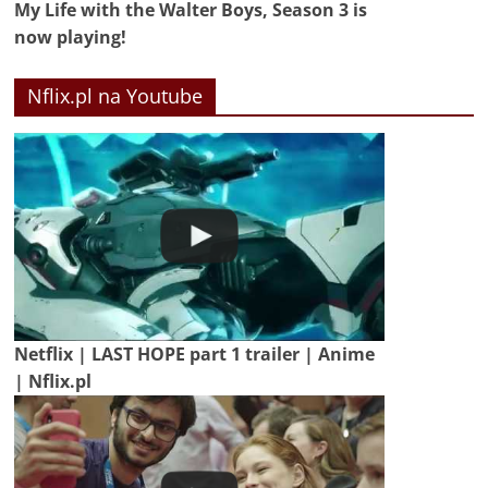
My Life with the Walter Boys, Season 3 is
now playing!
Nflix.pl na Youtube
Netflix | LAST HOPE part 1 trailer | Anime
| Nflix.pl