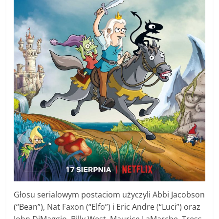
Głosu serialowym postaciom użyczyli Abbi Jacobson
(“Bean”), Nat Faxon (“Elfo”) i Eric Andre (“Luci”) oraz
John DiMaggio, Billy West, Maurice LaMarche, Tress