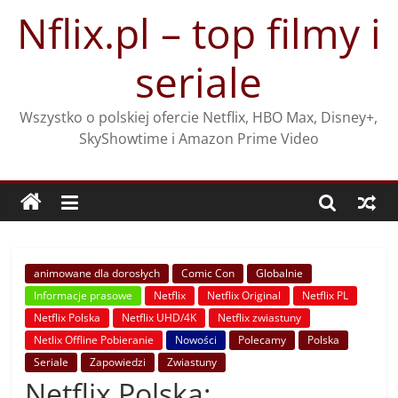
Przejdź
Nflix.pl – top filmy i
do
treści
seriale
Wszystko o polskiej ofercie Netflix, HBO Max, Disney+,
SkyShowtime i Amazon Prime Video
animowane dla dorosłych
Comic Con
Globalnie
Informacje prasowe
Netflix
Netflix Original
Netflix PL
Netflix Polska
Netflix UHD/4K
Netflix zwiastuny
Netlix Offline Pobieranie
Nowości
Polecamy
Polska
Seriale
Zapowiedzi
Zwiastuny
Netflix Polska: