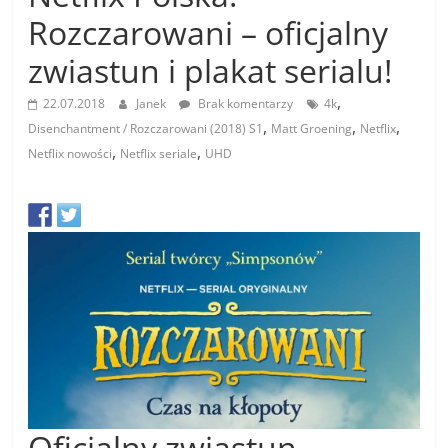
Rozczarowani – oficjalny
zwiastun i plakat serialu!
,
22.07.2018
Janek
Brak komentarzy
4k
,
,
,
Disenchantment / Rozczarowani (2018) S1
Matt Groening
Netflix
,
,
Netflix nowości
Netflix seriale
UHD
Oficjalny zwiastun