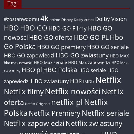
Tagi
4k
Dolby Vision
#zostanwdomu
anime
Disney
Dolby Atmos
HBO
HBO GO
HBO GO
HBO GO Filmy
Hbo
nowości
HBO GO oferta
HBO GO PL
Go Polska
HBO GO premiery
HBO GO seriale
HBO GO zwiastuny
HBO GO zapowiedzi
HBO MAX
HBO Max seriale
HBO Max zapowiedzi
hbo max nowości
HBO Max
HBO pl
HBO Polska
HBO seriale
HBO
zwiastuny
Netflix
HDR
HBO zwiastuny
zapowiedzi
IMDb
Netflix nowości
Netflix filmy
Netflix
netflix pl
Netflix
oferta
Netflix Originals
Polska
Netflix seriale
Netflix Premiery
Netflix zapowiedzi
Netflix zwiastuny
nowość