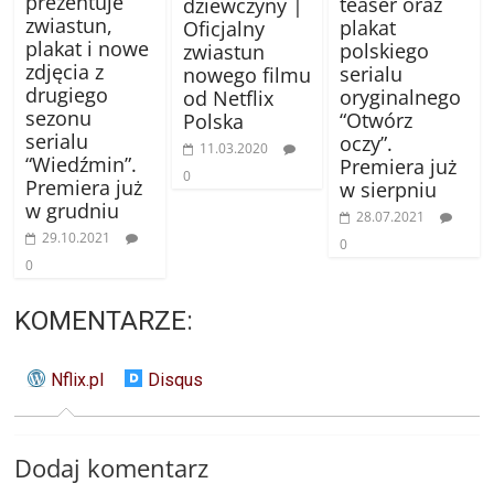
prezentuje
teaser oraz
dziewczyny |
zwiastun,
plakat
Oficjalny
plakat i nowe
polskiego
zwiastun
zdjęcia z
serialu
nowego filmu
drugiego
oryginalnego
od Netflix
sezonu
“Otwórz
Polska
serialu
oczy”.
11.03.2020
“Wiedźmin”.
Premiera już
0
Premiera już
w sierpniu
w grudniu
28.07.2021
29.10.2021
0
0
KOMENTARZE:
Nflix.pl
Disqus
Dodaj komentarz