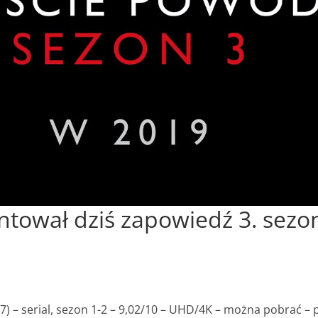
ntował dziś zapowiedź 3. sezo
7) – s
erial, sezon 1-2 –
9,02/10 –
UHD/4K
– można pobrać – po