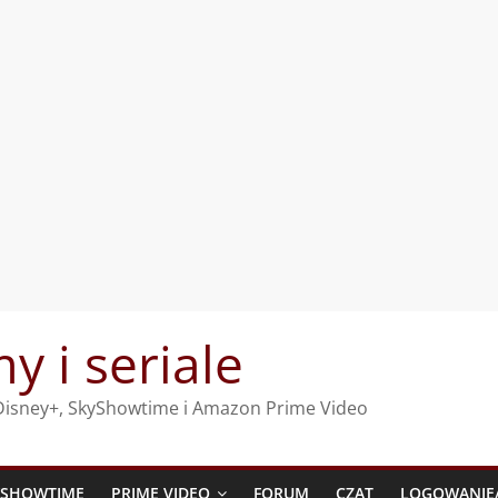
my i seriale
, Disney+, SkyShowtime i Amazon Prime Video
YSHOWTIME
PRIME VIDEO
FORUM
CZAT
LOGOWANIE/