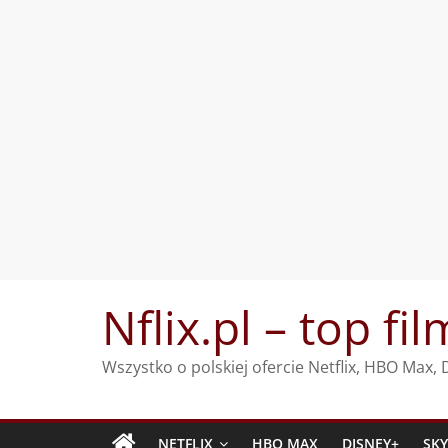
Przejdź
Nflix.pl – top fil
do
treści
Wszystko o polskiej ofercie Netflix, HBO Max
NETFLIX
HBO MAX
DISNEY+
SK