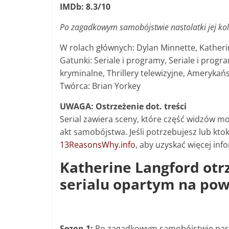
IMDb: 8.3/10
Po zagadkowym samobójstwie nastolatki jej koleg
W rolach głównych: Dylan Minnette, Katheri
Gatunki: Seriale i programy, Seriale i prog
kryminalne, Thrillery telewizyjne, Amerykańs
Twórca: Brian Yorkey
UWAGA: Ostrzeżenie dot. treści
Serial zawiera sceny, które część widzów 
akt samobójstwa. Jeśli potrzebujesz lub kt
13ReasonsWhy.info
, aby uzyskać więcej info
Katherine Langford otr
serialu opartym na powi
Sezon 1:
Po zagadkowym samobójstwie nastola