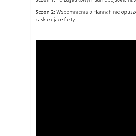
Sezon 2:
Wspomnienia o Hannah nie opuszcza
zaskakujące fakty.