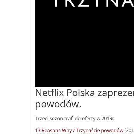
Netflix Polska zapreze
powodów.
Trzeci sezon trafi do oferty w 2019r.
13 Reasons Why / Trzynaście powodów
(201