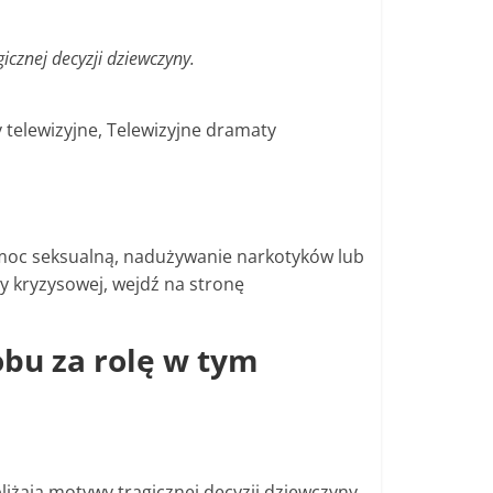
icznej decyzji dziewczyny.
y telewizyjne, Telewizyjne dramaty
emoc seksualną, nadużywanie narkotyków lub
y kryzysowej, wejdź na stronę
bu za rolę w tym
iżają motywy tragicznej decyzji dziewczyny.