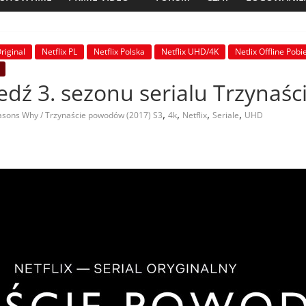
Original
Netflix PL
Netflix Polska
Netflix UHD/4K
Netlix Offline Pobi
iedź 3. sezonu serialu Trzyna
,
,
,
,
asons Why / Trzynaście powodów (2017) S3
4k
Netflix
Seriale
UHD