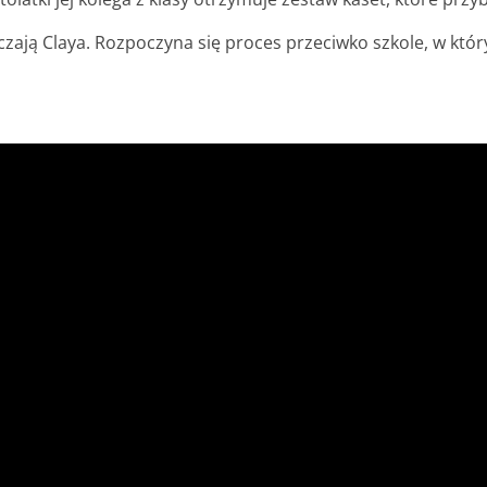
ją Claya. Rozpoczyna się proces przeciwko szkole, w któr