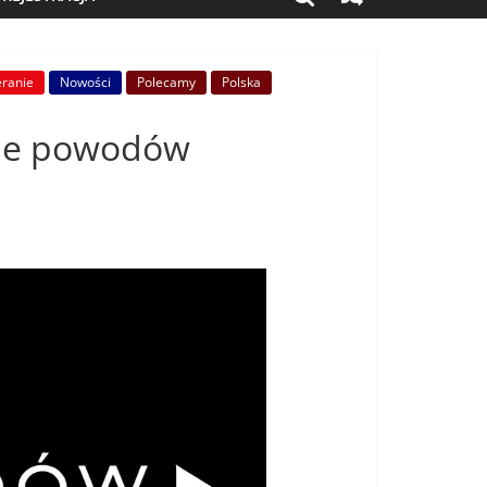
eranie
Nowości
Polecamy
Polska
ście powodów