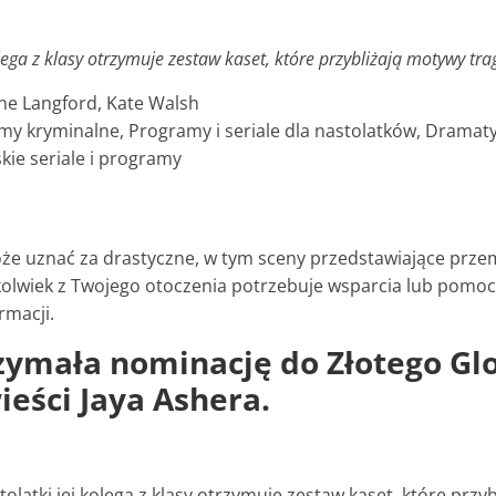
a z klasy otrzymuje zestaw kaset, które przybliżają motywy trag
ne Langford, Kate Walsh
ramy kryminalne, Programy i seriale dla nastolatków, Dramat
kie seriale i programy
może uznać za drastyczne, w tym sceny przedstawiające prz
okolwiek z Twojego otoczenia potrzebuje wsparcia lub pomoc
rmacji.
zymała nominację do Złotego Glo
eści Jaya Ashera.
tki jej kolega z klasy otrzymuje zestaw kaset, które przybl