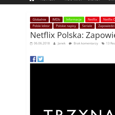
Globalnie
IMDb
Informacje
Netflix
Netflix 
Polski lektor
Polskie napisy
Seriale
Zapowiedzi
Netflix Polska: Zapow
06.06.2018
Janek
Brak komentarzy
13 Re