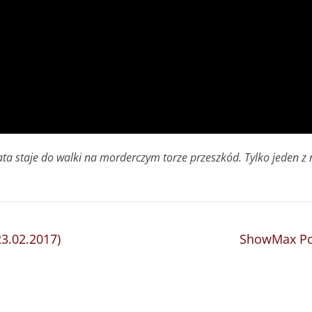
ta staje do walki na morderczym torze przeszkód. Tylko jeden z
23.02.2017)
ShowMax Pols