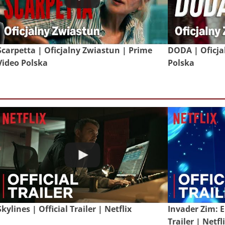
Scarpetta | Oficjalny Zwiastun | Prime
DODA | Oficja
Video Polska
Polska
Skylines | Official Trailer | Netflix
Invader Zim: E
Trailer | Netfl