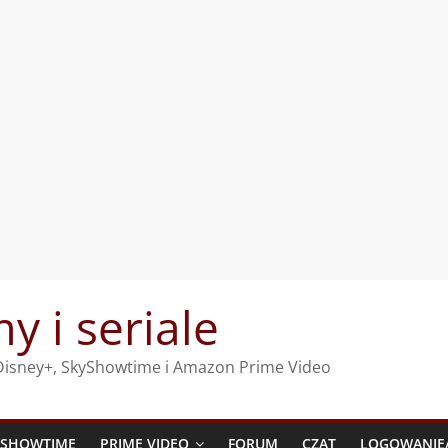
my i seriale
, Disney+, SkyShowtime i Amazon Prime Video
YSHOWTIME
PRIME VIDEO
FORUM
CZAT
LOGOWANIE/