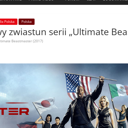
lix Polska
Polska
y zwiastun serii „Ultimate Bea
ltimate Beastmaster (2017)