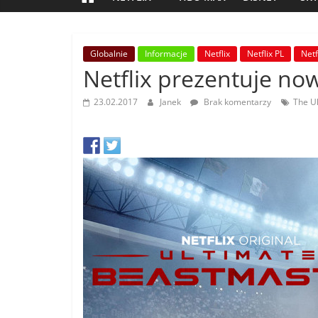
Globalnie
Informacje
Netflix
Netflix PL
Netf
Netflix prezentuje now
23.02.2017
Janek
Brak komentarzy
The U