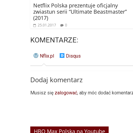
Netflix Polska prezentuje oficjalny
zwiastun serii “Ultimate Beastmaster”
(2017)
25.01.2017
0
KOMENTARZE:
Nflix.pl
Disqus
Dodaj komentarz
Musisz się
zalogować
, aby móc dodać komentarz
HBO Max Polska na Youtube