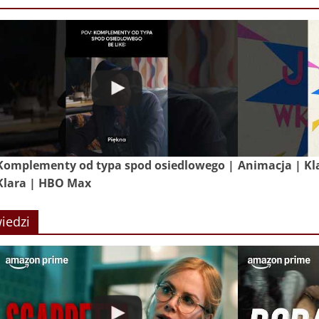
Komplementy od typa spod osiedlowego |
Animacja | Kl
Klara | HBO Max
iedzi