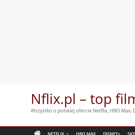
Przejdź
Nflix.pl – top fil
do
treści
Wszystko o polskiej ofercie Netflix, HBO Max
NETFLIX
HBO MAX
DISNEY+
SK