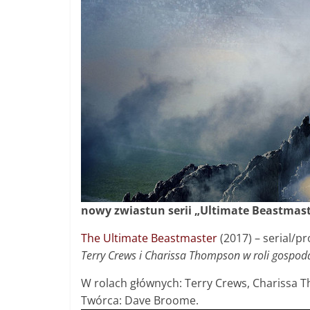
nowy zwiastun serii „Ultimate Beastmaster
The Ultimate Beastmaster
(2017) – serial/p
Terry Crews i Charissa Thompson w roli gospodar
W rolach głównych:
Terry Crews, Charissa 
Twórca: Dave Broome.