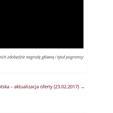
 nich zdobędzie nagrodę główną i tytuł pogromcy
ka – aktualizacja oferty (23.02.2017)
→