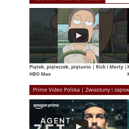
Piątek, piąteczek, piątunio | Rick i Morty |
HBO Max
Prime Video Polska | Zwiastuny i zapow