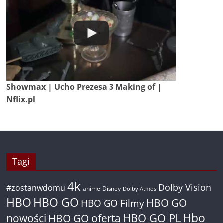
Showmax | Ucho Prezesa 3 Making of |
Nflix.pl
Tagi
4k
Dolby Vision
#zostanwdomu
anime
Disney
Dolby Atmos
HBO
HBO GO
HBO GO
HBO GO Filmy
Hbo
nowości
HBO GO oferta
HBO GO PL