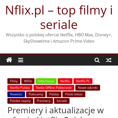
Przejdź
Nflix.pl – top filmy i
do
treści
seriale
Wszystko o polskiej ofercie Netflix, HBO Max, Disney+,
SkyShowtime i Amazon Prime Video
Filmy
IMDb
Informacje
Netflix
Netflix PL
Netflix Polska
Netlix Offline Pobieranie
Nowe odcinki
Nowości
Polecamy
Polska
Polski lektor
Polskie napisy
Premiery
Seriale
Premiery i aktualizacje w