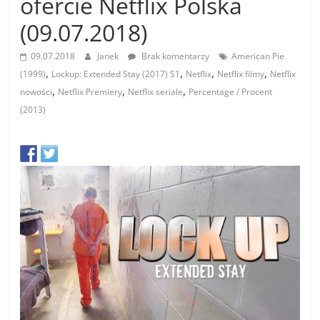
ofercie Netflix Polska
(09.07.2018)
09.07.2018
Janek
Brak komentarzy
American Pie
,
,
,
,
(1999)
Lockup: Extended Stay (2017) S1
Netflix
Netflix filmy
Netflix
,
,
,
nowości
Netflix Premiery
Netflix seriale
Percentage / Procent
(2013)