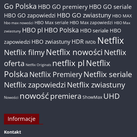
Go Polska
HBO GO premiery
HBO GO seriale
HBO GO zwiastuny
HBO GO zapowiedzi
HBO MAX
HBO Max seriale
HBO Max zapowiedzi
hbo max nowości
HBO Max
HBO pl
HBO Polska
HBO seriale
HBO
zwiastuny
Netflix
HDR
HBO zwiastuny
zapowiedzi
IMDb
Netflix nowości
Netflix filmy
Netflix
netflix pl
Netflix
oferta
Netflix Originals
Polska
Netflix seriale
Netflix Premiery
Netflix zapowiedzi
Netflix zwiastuny
nowość
premiera
UHD
ShowMax
Nowości
Informacje
Kontakt