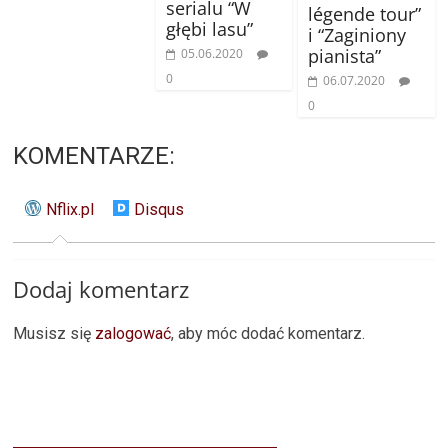
serialu “W
légende tour”
głębi lasu”
i “Zaginiony
pianista”
05.06.2020
0
06.07.2020
0
KOMENTARZE:
Nflix.pl
Disqus
Dodaj komentarz
Musisz się
zalogować
, aby móc dodać komentarz.