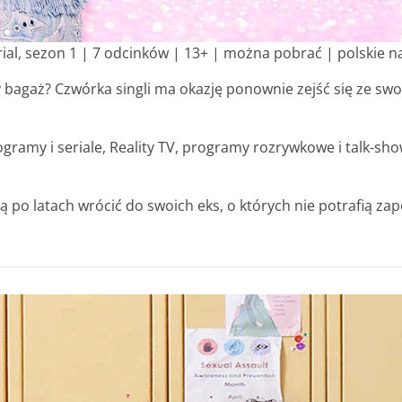
rial, sezon 1 | 7 odcinków | 13+ | można pobrać | polskie n
 bagaż? Czwórka singli ma okazję ponownie zejść się ze swo
rogramy i seriale, Reality TV, programy rozrywkowe i talk-sh
po latach wrócić do swoich eks, o których nie potrafią zap