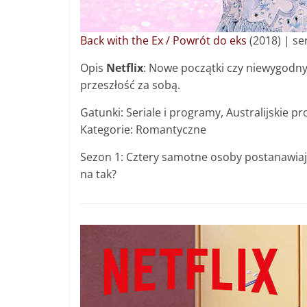
Back with the Ex / Powrót do eks
(2018) | s
e
Opis
Netflix
: Nowe początki czy niewygodny
przeszłość za sobą.
Gatunki: Seriale i programy, Australijskie p
Kategorie: Romantyczne
Sezon 1: Cztery samotne osoby postanawiają 
na tak?