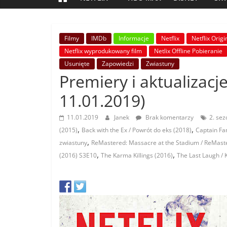
Filmy
IMDb
Informacje
Netflix
Netflix Origi
Netflix wyprodukowany film
Netlix Offline Pobieranie
Usunięte
Zapowiedzi
Zwiastuny
Premiery i aktualizacje
11.01.2019)
11.01.2019
Janek
Brak komentarzy
2. sez
,
,
(2015)
Back with the Ex / Powrót do eks (2018)
Captain Fan
,
zwiastuny
ReMastered: Massacre at the Stadium / ReMaste
,
,
(2016) S3E10
The Karma Killings (2016)
The Last Laugh / K