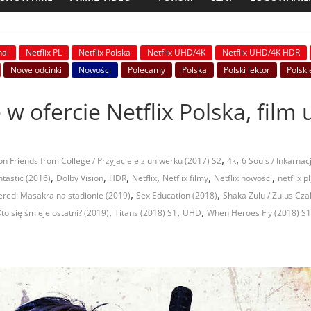
nal
Netflix PL
Netflix Polska
Netflix UHD/4K
Netflix UHD/4K HDR
Nowe odcinki
Nowości
Polecamy
Polska
Polski lektor
Polski
 w ofercie Netflix Polska, film 
,
,
on Friends from College / Przyjaciele z uniwerku (2017) S2
4k
6 Souls / Inkarnac
,
,
,
,
,
,
tastic (2016)
Dolby Vision
HDR
Netflix
Netflix filmy
Netflix nowości
netflix pl
,
,
red: Masakra na stadionie (2019)
Sex Education (2018)
Shaka Zulu / Zulus Cza
,
,
,
to się śmieje ostatni? (2019)
Titans (2018) S1
UHD
When Heroes Fly (2018) S1