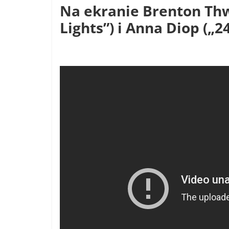
Na ekranie Brenton Thw
Lights”) i Anna Diop („2