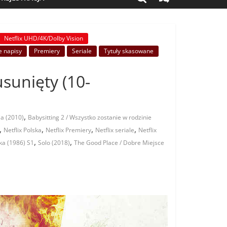
Netflix UHD/4K/Dolby Vision
e napisy
Premiery
Seriale
Tytuły skasowane
usunięty (10-
,
ja (2010)
Babysitting 2 / Wszystko zostanie w rodzinie
,
,
,
,
Netflix Polska
Netflix Premiery
Netflix seriale
Netflix
,
,
ka (1986) S1
Solo (2018)
The Good Place / Dobre Miejsce