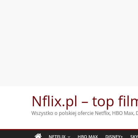
Przejdź
Nflix.pl – top fil
do
treści
Wszystko o polskiej ofercie Netflix, HBO Max
NETFLIX
HBO MAX
DISNEY+
SK