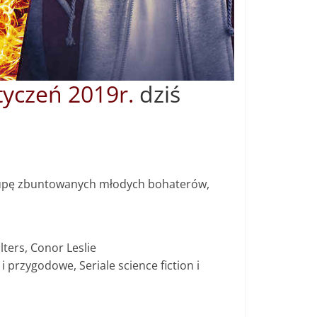
tyczeń 2019r.
dziś
 grupę zbuntowanych młodych bohaterów,
ters, Conor Leslie
i przygodowe, Seriale science fiction i