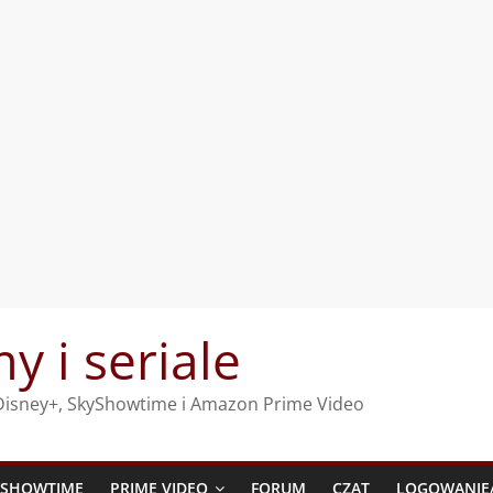
my i seriale
, Disney+, SkyShowtime i Amazon Prime Video
YSHOWTIME
PRIME VIDEO
FORUM
CZAT
LOGOWANIE/