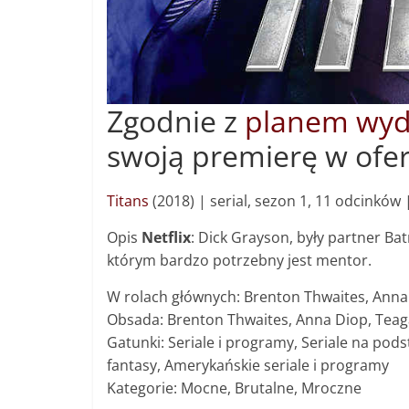
Zgodnie z
planem wy
swoją premierę w oferc
Titans
(2018) | s
erial, sezon 1, 11 odcinków 
Opis
Netflix
: Dick Grayson, były partner B
którym bardzo potrzebny jest mentor.
W rolach głównych: Brenton Thwaites, Anna
Obsada: Brenton Thwaites, Anna Diop, Teagan
Gatunki: Seriale i programy, Seriale na pods
fantasy, Amerykańskie seriale i programy
Kategorie: Mocne, Brutalne, Mroczne