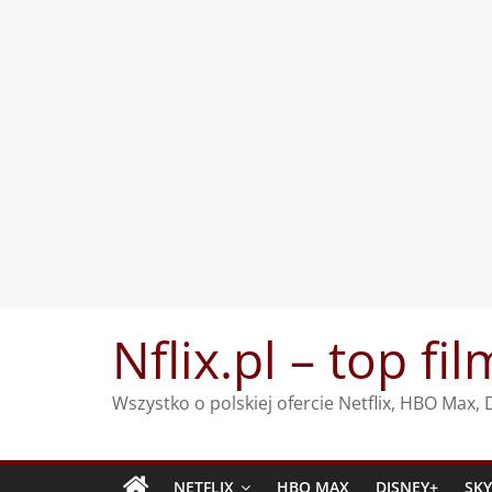
Przejdź
Nflix.pl – top fil
do
treści
Wszystko o polskiej ofercie Netflix, HBO Max
NETFLIX
HBO MAX
DISNEY+
SK