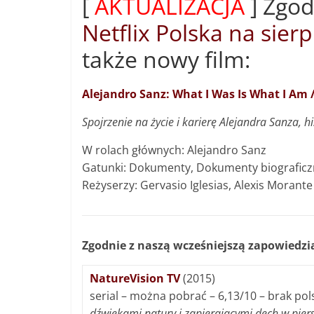
[
AKTUALIZACJA
] Zgod
Netflix Polska na sier
także nowy film:
Alejandro Sanz: What I Was Is What I Am 
Spojrzenie na życie i karierę Alejandra Sanza,
W rolach głównych: Alejandro Sanz
Gatunki: Dokumenty, Dokumenty biograficzn
Reżyserzy: Gervasio Iglesias, Alexis Morante
Zgodnie z naszą wcześniejszą zapowiedzią z
NatureVision TV
(2015)
serial – można pobrać – 6,13/10 – brak pols
dźwiękami natury i zapierającymi dech w piers