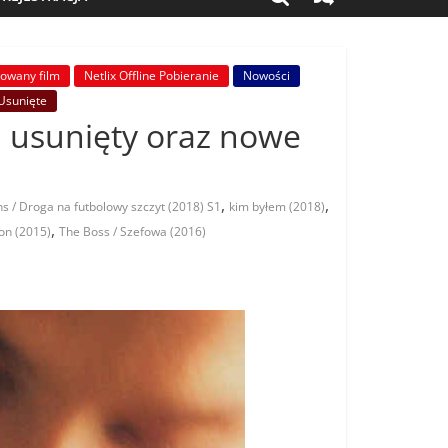
kowany film
Netlix Offline Pobieranie
Nowości
Usunięte
al usunięty oraz nowe
,
,
 / Droga na futbolowy szczyt (2018) S1
kim byłem (2018)
,
on (2015)
The Boss / Szefowa (2016)