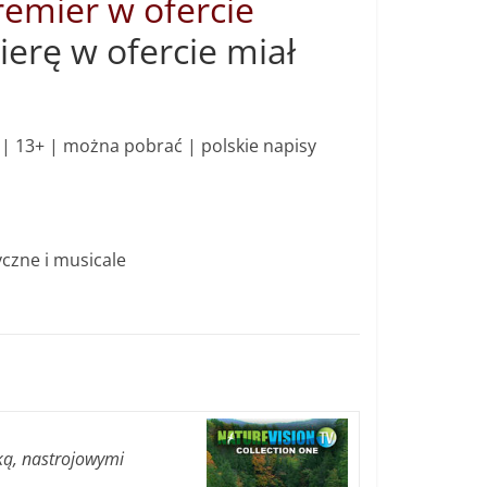
premier w ofercie
erę w ofercie miał
| 13+ | można pobrać | polskie napisy
czne i musicale
ką, nastrojowymi