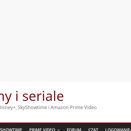
my i seriale
, Disney+, SkyShowtime i Amazon Prime Video
YSHOWTIME
PRIME VIDEO
FORUM
CZAT
LOGOWANIE/