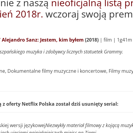
nie z naszą
nieoficjalną listą 
pień 2018r.
wczoraj swoją premi
/ Alejandro Sanz: Jestem, kim byłem
(2018)
|
film
|
1g41m 
 hiszpańskiego muzyka i zdobywcy licznych statuetek Grammy.
e, Dokumentalne filmy muzyczne i koncertowe, Filmy muzy
 oferty Netflix Polska został dziś usunięty serial:
kiej wersji językowej
Niezwykły materiał filmowy z kojącą muzy
iach ujęciami najpiękniejszych miejsc na Ziemi.