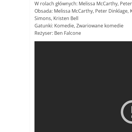
W rolach głównych: Melissa McCarthy, Peter 
Obsada: Melissa McCarthy, Peter Dinklage, K
Simons, Kristen Bell
Gatunki: Komedie, Zwariowane komedie
Reżyser: Ben Falcone