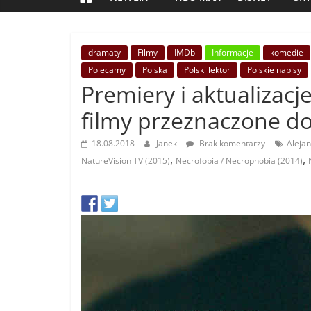
dramaty
Filmy
IMDb
Informacje
komedie
Polecamy
Polska
Polski lektor
Polskie napisy
Premiery i aktualizacj
filmy przeznaczone do
18.08.2018
Janek
Brak komentarzy
Alejan
,
,
NatureVision TV (2015)
Necrofobia / Necrophobia (2014)