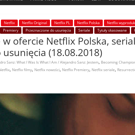
Netflix
Netflix Original
Netflix PL
Netflix Polska
Netflix wyprodu
Premiery
Przeznaczone do usunięcia
Seriale
Tytuły skasowane
e w ofercie Netflix Polska, seri
 usunięcia (18.08.2018)
,
dro Sanz: What I Was Is What I Am / Alejandro Sanz: Jestem
Becoming Champions
,
,
,
,
,
Netflix
Netflix filmy
Netflix nowości
Netflix Premiery
Netflix seriale
Resurrecti