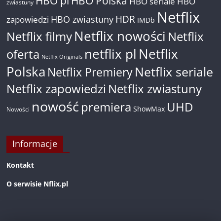
HBO pl
HBO Polska
HBO seriale
HBO
zwiastuny
Netflix
HDR
HBO zwiastuny
zapowiedzi
IMDb
Netflix nowości
Netflix filmy
Netflix
netflix pl
Netflix
oferta
Netflix Originals
Polska
Netflix seriale
Netflix Premiery
Netflix zapowiedzi
Netflix zwiastuny
nowość
premiera
UHD
ShowMax
Nowości
Informacje
Kontakt
O serwisie Nflix.pl