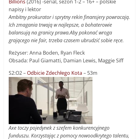
Billions
(2016) -serial, sezon 1-2 – 16+ – polskie
napisy i lektor
Ambitny prokurator i sprytny rekin finansjery powracają.
Ich zmagania trwają w najlepsze, a bohaterowie
balansują na granicy prawa.
Aby pokonać wroga
grającego nie fair, trzeba czasem ubrudzić sobie ręce.
Reżyser: Anna Boden, Ryan Fleck
Obsada: Paul Giamatti, Damian Lewis, Maggie Siff
S2:O2 –
Odbicie Zdechłego Kota
– 53m
Axe toczy pojedynek z szefem konkurencyjnego
funduszu. Korzystając z pomocy nowoodkrytego talentu,