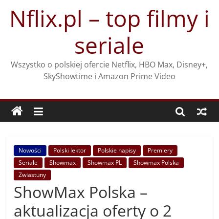
Przejdź
Nflix.pl – top filmy i
do
treści
seriale
Wszystko o polskiej ofercie Netflix, HBO Max, Disney+,
SkyShowtime i Amazon Prime Video
Nowości
Polski lektor
Polskie napisy
Premiery
Seriale
Showmax
Showmax PL
Showmax Polska
Zwiastuny
ShowMax Polska –
aktualizacja oferty o 2