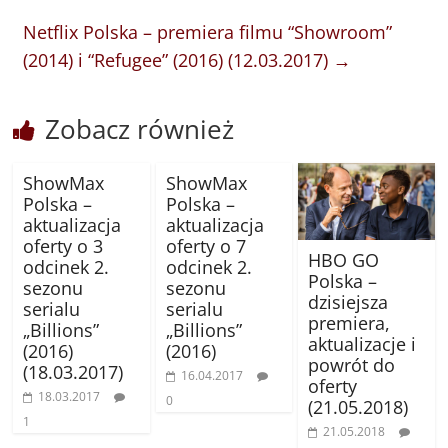
Netflix Polska – premiera filmu “Showroom”
(2014) i “Refugee” (2016) (12.03.2017)
→
Zobacz również
ShowMax
ShowMax
Polska –
Polska –
aktualizacja
aktualizacja
oferty o 3
oferty o 7
HBO GO
odcinek 2.
odcinek 2.
Polska –
sezonu
sezonu
dzisiejsza
serialu
serialu
premiera,
„Billions”
„Billions”
aktualizacje i
(2016)
(2016)
powrót do
(18.03.2017)
16.04.2017
oferty
18.03.2017
0
(21.05.2018)
1
21.05.2018