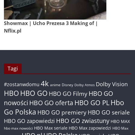
Showmax | Ucho Prezesa 3 Making of |
Nflix.pl
Tagi
4k
Dolby Vision
#zostanwdomu
anime
Disney
Dolby Atmos
HBO
HBO GO
HBO GO
HBO GO Filmy
Hbo
nowości
HBO GO oferta
HBO GO PL
Go Polska
HBO GO premiery
HBO GO seriale
HBO GO zwiastuny
HBO GO zapowiedzi
HBO MAX
HBO Max seriale
HBO Max zapowiedzi
hbo max nowości
HBO Max