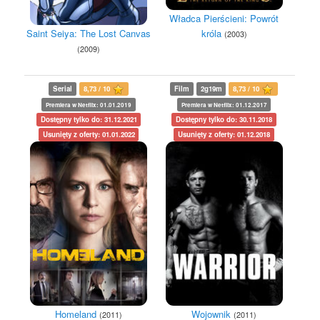
Władca Pierścieni: Powrót
Saint Seiya: The Lost Canvas
króla
(2003)
(2009)
Serial
8,73 / 10
Film
2g19m
8,73 / 10
Premiera w Netflix: 01.01.2019
Premiera w Netflix: 01.12.2017
Dostępny tylko do: 31.12.2021
Dostępny tylko do: 30.11.2018
Usunięty z oferty: 01.01.2022
Usunięty z oferty: 01.12.2018
Homeland
Wojownik
(2011)
(2011)