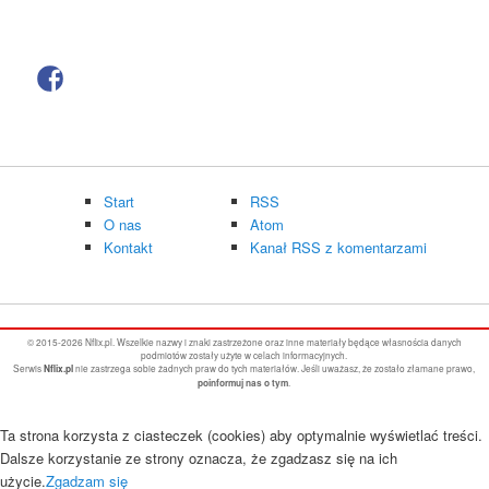
Start
RSS
O nas
Atom
Kontakt
Kanał RSS z komentarzami
© 2015-2026 Nflix.pl. Wszelkie nazwy i znaki zastrzeżone oraz inne materiały będące własnościa danych
podmiotów zostały użyte w celach informacyjnych.
Serwis
nie zastrzega sobie żadnych praw do tych materiałów. Jeśli uważasz, że zostało złamane prawo,
Nflix.pl
.
poinformuj nas o tym
Ta strona korzysta z ciasteczek (cookies) aby optymalnie wyświetlać treści.
Dalsze korzystanie ze strony oznacza, że zgadzasz się na ich
użycie.
Zgadzam się