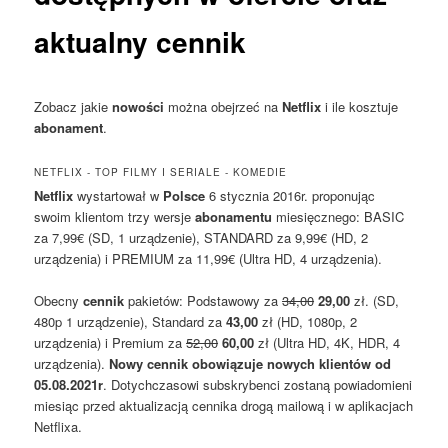
aktualny cennik
Zobacz jakie
nowości
można obejrzeć na
Netflix
i ile kosztuje
abonament
.
NETFLIX - TOP FILMY I SERIALE - KOMEDIE
Netflix
wystartował w
Polsce
6 stycznia 2016r. proponując
swoim klientom trzy wersje
abonamentu
miesięcznego: BASIC
za 7,99€ (SD, 1 urządzenie), STANDARD za 9,99€ (HD, 2
urządzenia) i PREMIUM za 11,99€ (Ultra HD, 4 urządzenia).
Obecny
cennik
pakietów: Podstawowy za
34,00
29,00
zł. (SD,
480p 1 urządzenie), Standard za
43,00
zł (HD, 1080p, 2
urządzenia) i Premium za
52,00
60,00
zł (Ultra HD, 4K, HDR, 4
urządzenia).
Nowy cennik obowiązuje nowych klientów od
05.08.2021r
. Dotychczasowi subskrybenci zostaną powiadomieni
miesiąc przed aktualizacją cennika drogą mailową i w aplikacjach
Netflixa.