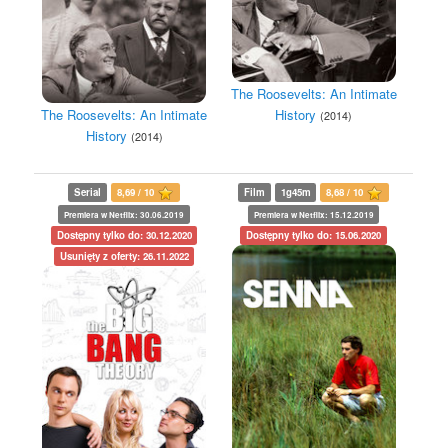
The Roosevelts: An Intimate
The Roosevelts: An Intimate
History
(2014)
History
(2014)
Serial
8,69 / 10
Film
1g45m
8,68 / 10
Premiera w Netflix: 30.06.2019
Premiera w Netflix: 15.12.2019
Dostępny tylko do: 30.12.2020
Dostępny tylko do: 15.06.2020
Usunięty z oferty: 26.11.2022