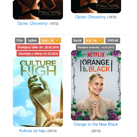
Ojciec Chrzestny
(1972)
Ojciec Chrzestny
(1972)
Film
1g59m
8,82 / 10
Serial
8,8 / 10
UHD/4K
Dostępny tylko do: 28.02.2018
Premiera w Netflix: 14.04.2015
Usunięty z oferty: 01.03.2018
Orange Is the New Black
Kultura na haju
(2014)
(2013)