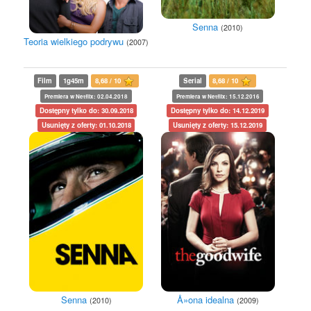
Senna
(2010)
Teoria wielkiego podrywu
(2007)
Film
1g45m
8,68 / 10
Serial
8,68 / 10
Premiera w Netflix: 02.04.2018
Premiera w Netflix: 15.12.2016
Dostępny tylko do: 30.09.2018
Dostępny tylko do: 14.12.2019
Usunięty z oferty: 01.10.2018
Usunięty z oferty: 15.12.2019
Senna
Å»ona idealna
(2010)
(2009)