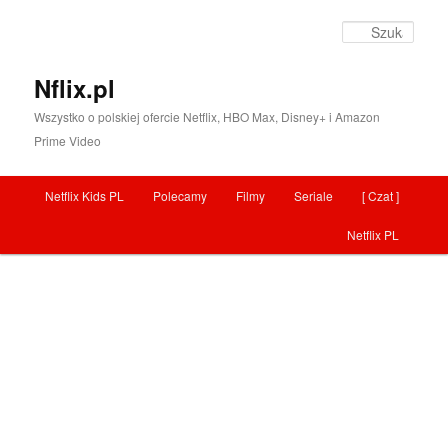
Szuka
Nflix.pl
Wszystko o polskiej ofercie Netflix, HBO Max, Disney+ i Amazon
Prime Video
Menu główne
Netflix Kids PL
Polecamy
Filmy
Seriale
[ Czat ]
Przeskocz do tekstu
Netflix PL