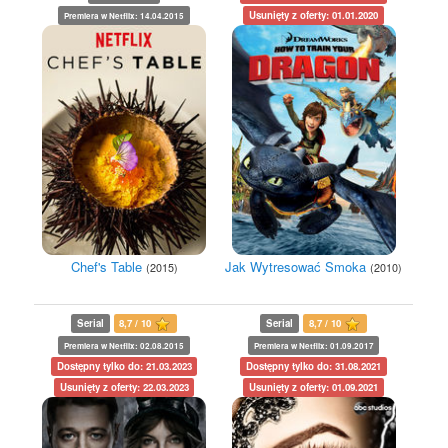
Usunięty z oferty: 01.01.2020
Premiera w Netflix: 14.04.2015
Chef's Table
Jak Wytresować Smoka
(2015)
(2010)
Serial
8,7 / 10
Serial
8,7 / 10
Premiera w Netflix: 02.08.2015
Premiera w Netflix: 01.09.2017
Dostępny tylko do: 21.03.2023
Dostępny tylko do: 31.08.2021
Usunięty z oferty: 22.03.2023
Usunięty z oferty: 01.09.2021