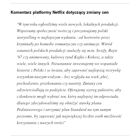
Komentarz platformy Netflix dotyczący zmiany cen
"W tym roku ogłosiliśmy wiele nowych, lokalnych produkcji.
Wspieramy społeczność twórczą i prezentujemy polski
storytelling w najlepszym wydaniu - od horrorów przez
kryminały po komedie romantyczne czy animacje. Wśród
ostatnich polskich produkcji znalazły się m.in. Sexify, Rojst
'97 czy animowany, kultowy tytuł Kajko i Kokosz, a także
wiele, wiele innych. Nieustannie inwestujemy we wspaniałe
historie z Polski i ze świata, aby zapewnić najlepszą rozrywkę
wszystkim naszym widzom – bez względu na wiek, płeć,
pochodzenie, przekonania czy nastrój. Zmiany cen
odzwierciedlają to podejście. Oferujemy szereg pakietów, aby
członkowie mogli wybrać ten, który najlepiej im odpowiada,
dlatego zdecydowaliśmy się obniżyć stawkę planu
Podstawowego i utrzymać plan Standard na tym samym
poziomie, by zapewnić jak największej liczbie osób możliwość
korzystania z naszych treści"