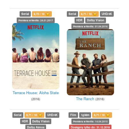
Serial
8,72 / 10
Serial
8,71 / 10
UHD/4K
HDR
Dolby Vision
Premiera w Netflix: 24.01.2017
Premiera w Netflix: 01.04.2016
Terrace House: Aloha State
The Ranch
(2016)
(2016)
Serial
8,71 / 10
UHD/4K
Film
1g38m
8,71 / 10
HDR
Dolby Vision
Premiera w Netflix: 14.04.2015
Dolby Atmos
Dostępny tylko do: 31.12.2019