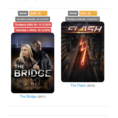
Serial
8,85 / 10
Serial
8,84 / 10
Premiera w Netflix: 20.12.2016
Premiera w Netflix: 10.06.2017
Dostępny tylko do: 14.12.2018
Usunięty z oferty: 15.12.2018
The Flash
(2015)
The Bridge
(2011)