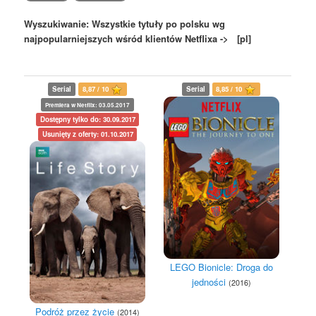
Wyszukiwanie: Wszystkie tytuły po polsku wg
najpopularniejszych wśród klientów Netflixa -> [pl]
Serial
8,87 / 10
Serial
8,85 / 10
Premiera w Netflix: 03.05.2017
Dostępny tylko do: 30.09.2017
Usunięty z oferty: 01.10.2017
LEGO Bionicle: Droga do
jedności
(2016)
Podróż przez życie
(2014)