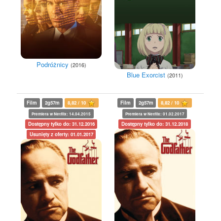
Podróżnicy
(2016)
Blue Exorcist
(2011)
Film
2g57m
8,82 / 10
Film
2g57m
8,82 / 10
Premiera w Netflix: 14.04.2015
Premiera w Netflix: 01.02.2017
Dostępny tylko do: 31.12.2016
Dostępny tylko do: 31.12.2018
Usunięty z oferty: 01.01.2017