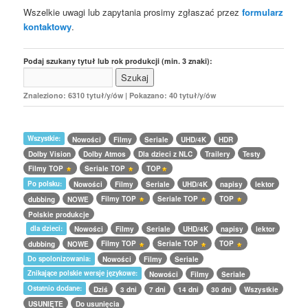
Wszelkie uwagi lub zapytania prosimy zgłaszać przez
formularz
kontaktowy
.
Podaj szukany tytuł lub rok produkcji (min. 3 znaki):
Znaleziono: 6310 tytuł/y/ów | Pokazano: 40 tytuł/y/ów
Wszystkie:
Nowości
Filmy
Seriale
UHD/4K
HDR
Dolby Vision
Dolby Atmos
Dla dzieci z NLC
Trailery
Testy
Filmy TOP
Seriale TOP
TOP
Po polsku:
Nowości
Filmy
Seriale
UHD/4K
napisy
lektor
Filmy TOP
Seriale TOP
TOP
dubbing
NOWE
Polskie produkcje
dla dzieci:
Nowości
Filmy
Seriale
UHD/4K
napisy
lektor
Filmy TOP
Seriale TOP
TOP
dubbing
NOWE
Do spolonizowania:
Nowości
Filmy
Seriale
Znikające polskie wersje językowe:
Nowości
Filmy
Seriale
Ostatnio dodane:
Dziś
3 dni
7 dni
14 dni
30 dni
Wszystkie
USUNIĘTE
Do usunięcia