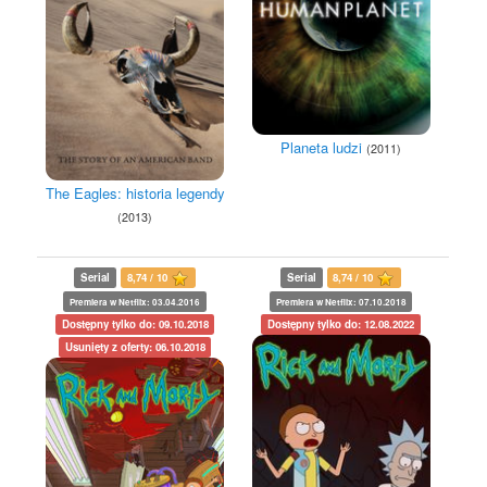
Planeta ludzi
(2011)
The Eagles: historia legendy
(2013)
Serial
8,74 / 10
Serial
8,74 / 10
Premiera w Netflix: 03.04.2016
Premiera w Netflix: 07.10.2018
Dostępny tylko do: 09.10.2018
Dostępny tylko do: 12.08.2022
Usunięty z oferty: 06.10.2018