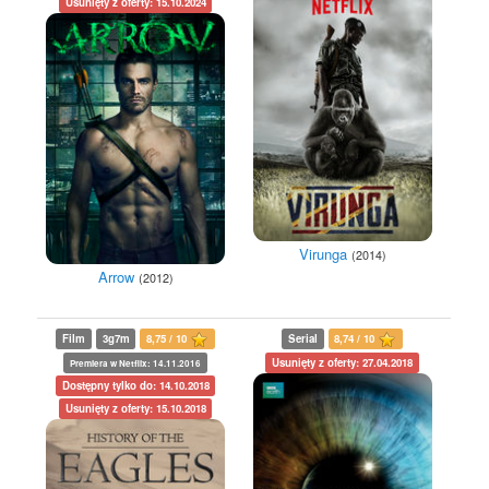
Usunięty z oferty: 15.10.2024
Virunga
(2014)
Arrow
(2012)
Film
3g7m
8,75 / 10
Serial
8,74 / 10
Usunięty z oferty: 27.04.2018
Premiera w Netflix: 14.11.2016
Dostępny tylko do: 14.10.2018
Usunięty z oferty: 15.10.2018