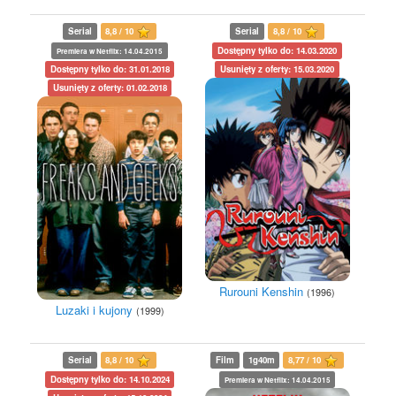
Serial
8,8 / 10
Serial
8,8 / 10
Dostępny tylko do: 14.03.2020
Premiera w Netflix: 14.04.2015
Dostępny tylko do: 31.01.2018
Usunięty z oferty: 15.03.2020
Usunięty z oferty: 01.02.2018
Rurouni Kenshin
(1996)
Luzaki i kujony
(1999)
Serial
8,8 / 10
Film
1g40m
8,77 / 10
Dostępny tylko do: 14.10.2024
Premiera w Netflix: 14.04.2015