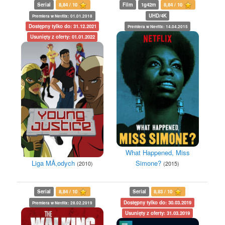
Serial
8,84 / 10
Film
1g42m
8,84 / 10
UHD/4K
Premiera w Netflix: 01.01.2018
Dostępny tylko do: 31.12.2021
Premiera w Netflix: 14.04.2015
Usunięty z oferty: 01.01.2022
What Happened, Miss
Liga MÅ‚odych
Simone?
(2010)
(2015)
Serial
8,84 / 10
Serial
8,83 / 10
Dostępny tylko do: 30.03.2019
Premiera w Netflix: 28.02.2019
Usunięty z oferty: 31.03.2019