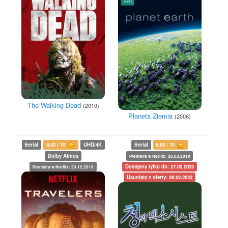
The Walking Dead
(2010)
Planeta Ziemia
(2006)
Serial
8,83 / 10
UHD/4K
Serial
8,83 / 10
Dolby Atmos
Premiera w Netflix: 28.02.2019
Dostępny tylko do: 27.02.2023
Premiera w Netflix: 23.12.2016
Usunięty z oferty: 28.02.2023