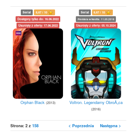
Serial
8,67 / 10
Serial
8,67 / 10
Dostępny tylko do: 16.06.2022
Premiera w Netflix: 11.05.2018
Usunięty z oferty: 17.06.2022
Usunięty z oferty: 05.10.2024
Orphan Black
Voltron. Legendarny ObroÅ„ca
(2013)
(2016)
Strona: 2 z
158
< Poprzednia
Następna >