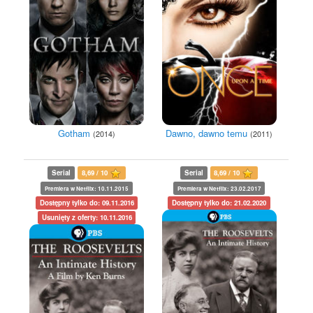
Gotham
Dawno, dawno temu
(2014)
(2011)
Serial
8,69 / 10
Serial
8,69 / 10
Premiera w Netflix: 10.11.2015
Premiera w Netflix: 23.02.2017
Dostępny tylko do: 09.11.2016
Dostępny tylko do: 21.02.2020
Usunięty z oferty: 10.11.2016