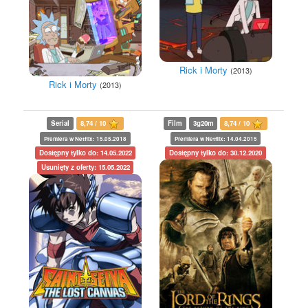
Rick i Morty
(2013)
Rick i Morty
(2013)
Serial
8,74 / 10
Film
3g20m
8,74 / 10
Premiera w Netflix: 15.05.2018
Premiera w Netflix: 14.04.2015
Dostępny tylko do: 14.05.2022
Dostępny tylko do: 30.12.2020
Usunięty z oferty: 15.05.2022