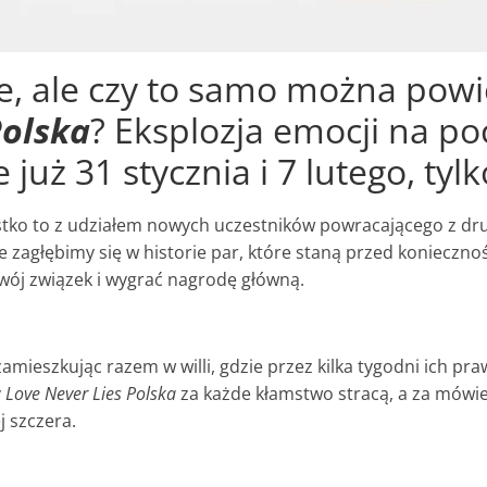
ie, ale czy to samo można powi
Polska
? Eksplozja emocji na po
 już 31 stycznia i 7 lutego, tyl
zystko to z udziałem nowych uczestników powracającego z
zagłębimy się w historie par, które staną przed koniecznośc
swój związek i wygrać nagrodę główną.
zamieszkując razem w willi, gdzie przez kilka tygodni ich 
y
Love Never Lies Polska
za każde kłamstwo stracą, a za mówi
j szczera.