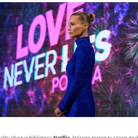
ality show w bibliotece
Netflix
, którego pierwszy sezon mia