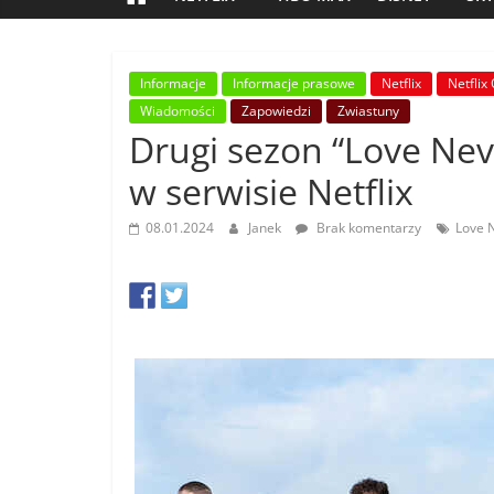
Informacje
Informacje prasowe
Netflix
Netflix 
Wiadomości
Zapowiedzi
Zwiastuny
Drugi sezon “Love Neve
w serwisie Netflix
08.01.2024
Janek
Brak komentarzy
Love N