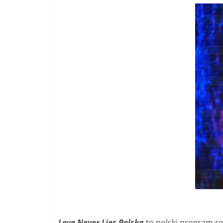
Love Never Lies Polska
to polski program re