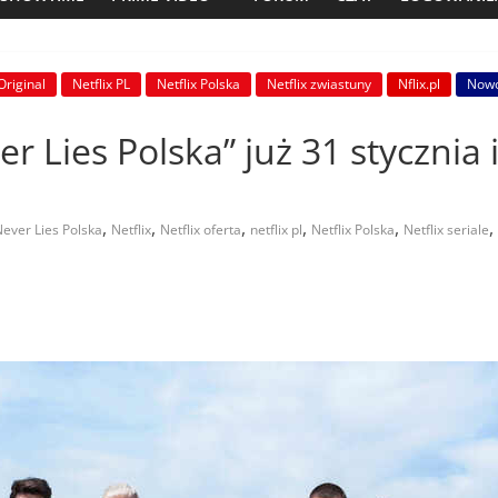
Original
Netflix PL
Netflix Polska
Netflix zwiastuny
Nflix.pl
Nowo
r Lies Polska” już 31 stycznia 
,
,
,
,
,
,
ever Lies Polska
Netflix
Netflix oferta
netflix pl
Netflix Polska
Netflix seriale