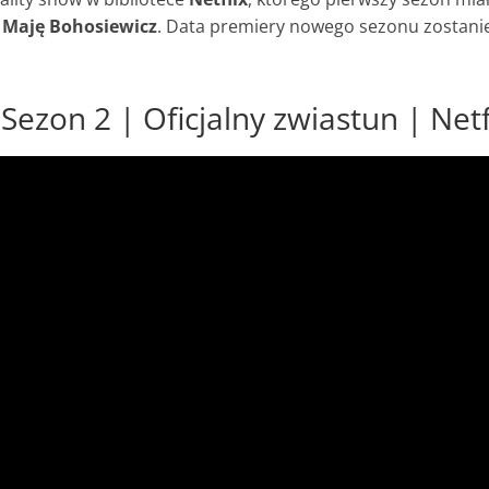
ę
Maję Bohosiewicz
. Data premiery nowego sezonu zostani
Sezon 2 | Oficjalny zwiastun | Netf