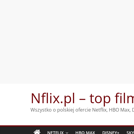
Przejdź
Nflix.pl – top fil
do
treści
Wszystko o polskiej ofercie Netflix, HBO Max
NETFLIX
HBO MAX
DISNEY+
SK