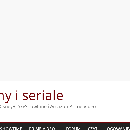
my i seriale
, Disney+, SkyShowtime i Amazon Prime Video
YSHOWTIME
PRIME VIDEO
FORUM
CZAT
LOGOWANIE/