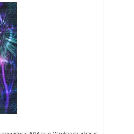
ł premierę w 2023 roku. W roli prowadzącej