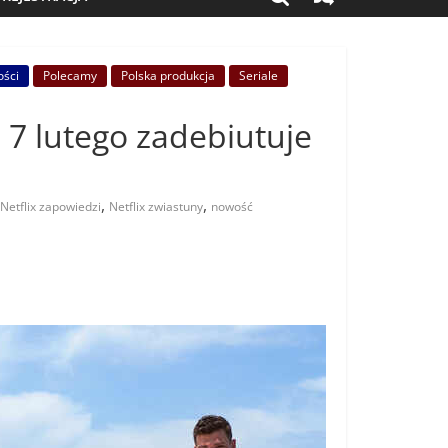
ści
Polecamy
Polska produkcja
Seriale
i 7 lutego zadebiutuje
,
,
Netflix zapowiedzi
Netflix zwiastuny
nowość