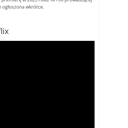
e ogłoszona wkrótce.
lix