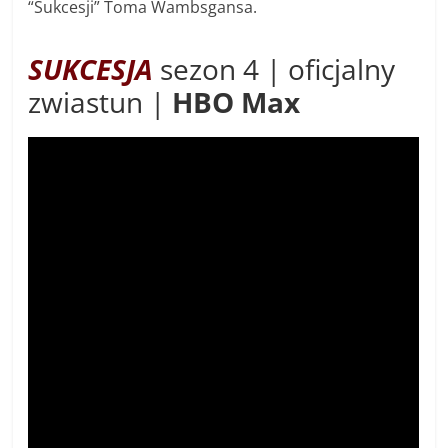
“Sukcesji” Toma Wambsgansa.
SUKCESJA
sezon 4 | oficjalny
zwiastun |
HBO Max