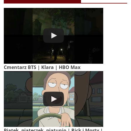
Cmentarz BTS | Klara | HBO Max
Piątek, piąteczek, piątunio | Rick i Morty |