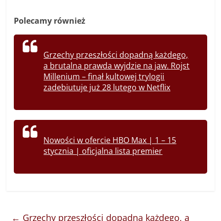
Polecamy również
Grzechy przeszłości dopadną każdego,
a brutalna prawda wyjdzie na jaw. Rojst
Millenium – finał kultowej trylogii
zadebiutuje już 28 lutego w Netflix
Nowości w ofercie HBO Max | 1 – 15
stycznia | oficjalna lista premier
←
Grzechy przeszłości dopadną każdego, a