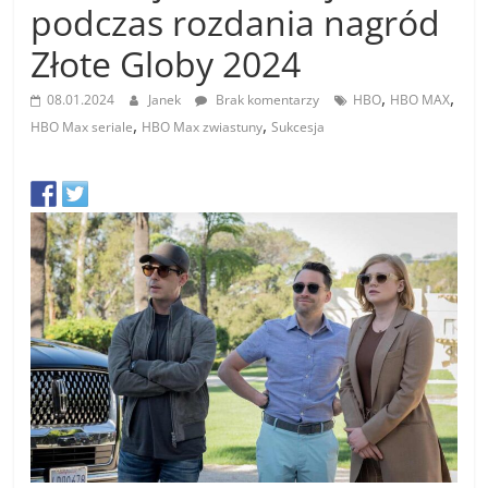
podczas rozdania nagród
Złote Globy 2024
,
,
08.01.2024
Janek
Brak komentarzy
HBO
HBO MAX
,
,
HBO Max seriale
HBO Max zwiastuny
Sukcesja