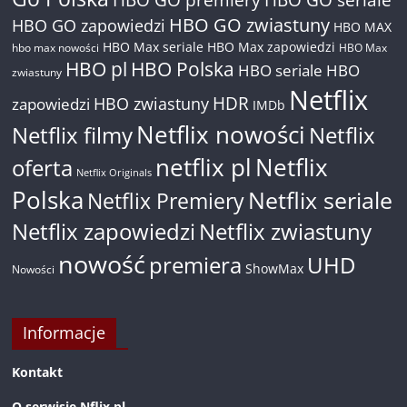
HBO GO zwiastuny
HBO GO zapowiedzi
HBO MAX
HBO Max seriale
HBO Max zapowiedzi
hbo max nowości
HBO Max
HBO pl
HBO Polska
HBO seriale
HBO
zwiastuny
Netflix
HDR
HBO zwiastuny
zapowiedzi
IMDb
Netflix nowości
Netflix filmy
Netflix
netflix pl
Netflix
oferta
Netflix Originals
Polska
Netflix seriale
Netflix Premiery
Netflix zapowiedzi
Netflix zwiastuny
nowość
premiera
UHD
ShowMax
Nowości
Informacje
Kontakt
O serwisie Nflix.pl