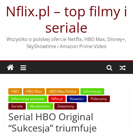
Przejdź
Nflix.pl – top filmy i
do
treści
seriale
Wszystko o polskiej ofercie Netflix, HBO Max, Disney+,
SkyShowtime i Amazon Prime Video
HBO
HBO Max
HBO Max Polska
Informacje
Informacje prasowe
Nflix.pl
Nowości
Polecamy
Seriale
Wiadomości
Zwiastuny
Serial HBO Original
“Sukcesja” triumfuje