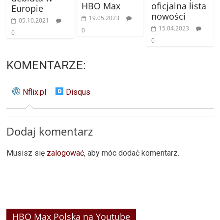
HBO Max
oficjalna lista
Europie
nowości
19.05.2023
05.10.2021
15.04.2023
0
0
0
KOMENTARZE:
Nflix.pl
Disqus
Dodaj komentarz
Musisz się
zalogować
, aby móc dodać komentarz.
HBO Max Polska na Youtube