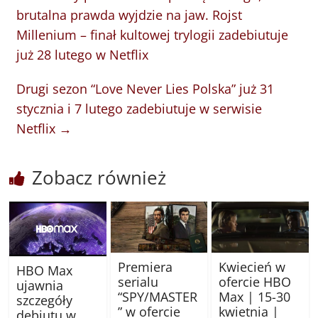
brutalna prawda wyjdzie na jaw. Rojst
Millenium – finał kultowej trylogii zadebiutuje
już 28 lutego w Netflix
Drugi sezon “Love Never Lies Polska” już 31
stycznia i 7 lutego zadebiutuje w serwisie
Netflix
→
Zobacz również
Premiera
Kwiecień w
HBO Max
serialu
ofercie HBO
ujawnia
“SPY/MASTER
Max | 15-30
szczegóły
” w ofercie
kwietnia |
debiutu w