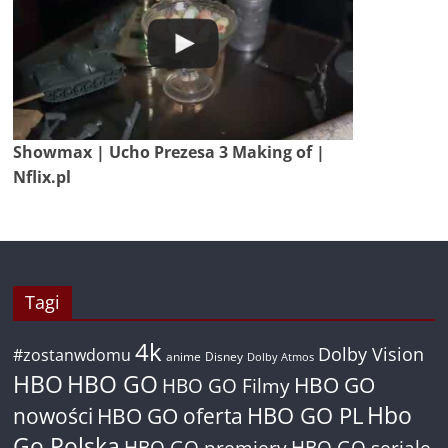
Showmax | Ucho Prezesa 3 Making of |
Nflix.pl
Tagi
4k
Dolby Vision
#zostanwdomu
anime
Disney
Dolby Atmos
HBO
HBO GO
HBO GO
HBO GO Filmy
Hbo
nowości
HBO GO oferta
HBO GO PL
Go Polska
HBO GO premiery
HBO GO seriale