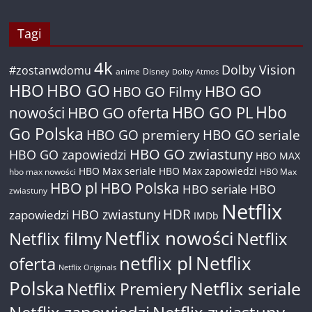
Tagi
4k
Dolby Vision
#zostanwdomu
anime
Disney
Dolby Atmos
HBO
HBO GO
HBO GO
HBO GO Filmy
Hbo
nowości
HBO GO oferta
HBO GO PL
Go Polska
HBO GO premiery
HBO GO seriale
HBO GO zwiastuny
HBO GO zapowiedzi
HBO MAX
HBO Max seriale
HBO Max zapowiedzi
hbo max nowości
HBO Max
HBO pl
HBO Polska
HBO seriale
HBO
zwiastuny
Netflix
HDR
HBO zwiastuny
zapowiedzi
IMDb
Netflix nowości
Netflix filmy
Netflix
netflix pl
Netflix
oferta
Netflix Originals
Polska
Netflix seriale
Netflix Premiery