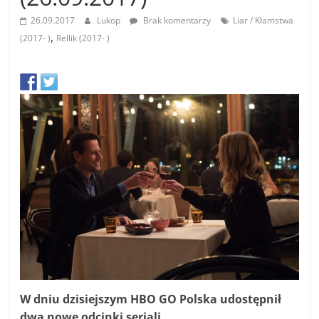
26.09.2017
Lukop
Brak komentarzy
Liar / Kłamstwa
,
(2017- )
Rellik (2017- )
W dniu dzisiejszym HBO GO Polska udostępnił
dwa nowe odcinki seriali.