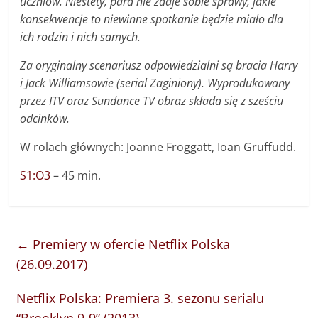
uczniów. Niestety, para nie zdaje sobie sprawy, jakie
konsekwencje to niewinne spotkanie będzie miało dla
ich rodzin i nich samych.
Za oryginalny scenariusz odpowiedzialni są bracia Harry
i Jack Williamsowie (serial Zaginiony). Wyprodukowany
przez ITV oraz Sundance TV obraz składa się z sześciu
odcinków.
W rolach głównych: Joanne Froggatt, Ioan Gruffudd.
S1:O3
– 45 min.
←
Premiery w ofercie Netflix Polska
(26.09.2017)
Netflix Polska: Premiera 3. sezonu serialu
“Brooklyn 9-9” (2013)
→