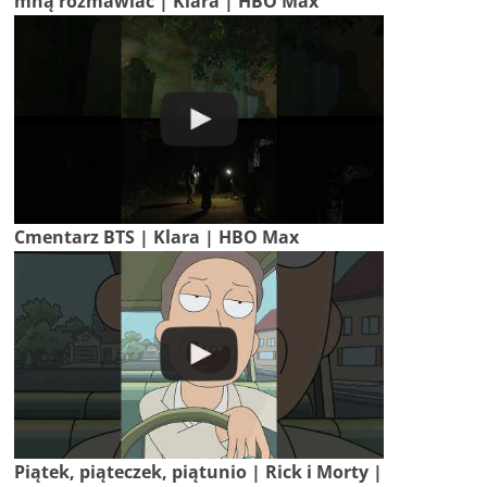
mną rozmawiać | Klara | HBO Max
Cmentarz BTS | Klara | HBO Max
Piątek, piąteczek, piątunio | Rick i Morty |