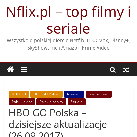
Przejdź
Nflix.pl – top filmy i
do
treści
seriale
Wszystko o polskiej ofercie Netflix, HBO Max, Disney+,
SkyShowtime i Amazon Prime Video
HBO GO
HBO GO Polska
Nowości
obyczajowe
Polski lektor
Polskie napisy
Seriale
HBO GO Polska –
dzisiejsze aktualizacje
(26.09.2017)