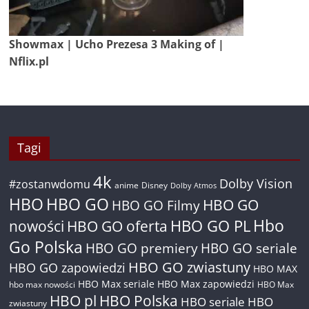
Showmax | Ucho Prezesa 3 Making of |
Nflix.pl
Tagi
4k
Dolby Vision
#zostanwdomu
anime
Disney
Dolby Atmos
HBO
HBO GO
HBO GO
HBO GO Filmy
Hbo
nowości
HBO GO oferta
HBO GO PL
Go Polska
HBO GO premiery
HBO GO seriale
HBO GO zwiastuny
HBO GO zapowiedzi
HBO MAX
HBO Max seriale
HBO Max zapowiedzi
hbo max nowości
HBO Max
HBO pl
HBO Polska
HBO seriale
HBO
zwiastuny