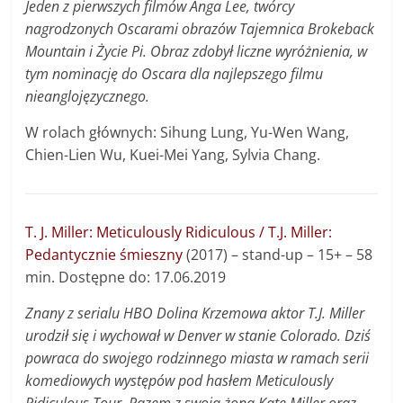
Jeden z pierwszych filmów Anga Lee, twórcy
nagrodzonych Oscarami obrazów Tajemnica Brokeback
Mountain i Życie Pi. Obraz zdobył liczne wyróżnienia, w
tym nominację do Oscara dla najlepszego filmu
nieanglojęzycznego.
W rolach głównych: Sihung Lung, Yu-Wen Wang,
Chien-Lien Wu, Kuei-Mei Yang, Sylvia Chang.
T. J. Miller: Meticulously Ridiculous / T.J. Miller:
Pedantycznie śmieszny
(2017) – stand-up – 15+ – 58
min. Dostępne do: 17.06.2019
Znany z serialu HBO Dolina Krzemowa aktor T.J. Miller
urodził się i wychował w Denver w stanie Colorado. Dziś
powraca do swojego rodzinnego miasta w ramach serii
komediowych występów pod hasłem Meticulously
Ridiculous Tour. Razem z swoją żoną Kate Miller oraz