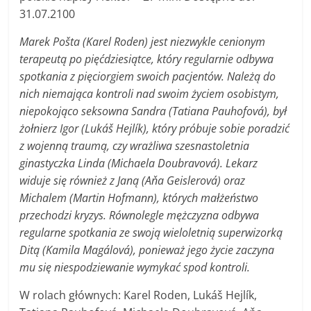
31.07.2100
Marek Pošta (Karel Roden) jest niezwykle cenionym
terapeutą po pięćdziesiątce, który regularnie odbywa
spotkania z pięciorgiem swoich pacjentów. Należą do
nich niemająca kontroli nad swoim życiem osobistym,
niepokojąco seksowna Sandra (Tatiana Pauhofová), był
żołnierz Igor (Lukáš Hejlík), który próbuje sobie poradzić
z wojenną traumą, czy wrażliwa szesnastoletnia
ginastyczka Linda (Michaela Doubravová). Lekarz
widuje się również z Janą (Aňa Geislerová) oraz
Michalem (Martin Hofmann), których małżeństwo
przechodzi kryzys. Równolegle mężczyzna odbywa
regularne spotkania ze swoją wieloletnią superwizorką
Ditą (Kamila Magálová), ponieważ jego życie zaczyna
mu się niespodziewanie wymykać spod kontroli.
W rolach głównych: Karel Roden, Lukáš Hejlík,