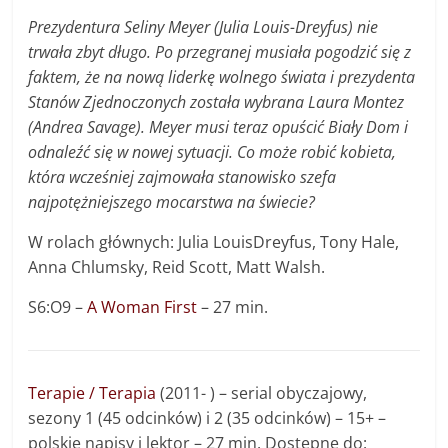
Prezydentura Seliny Meyer (Julia Louis-Dreyfus) nie
trwała zbyt długo. Po przegranej musiała pogodzić się z
faktem, że na nową liderkę wolnego świata i prezydenta
Stanów Zjednoczonych została wybrana Laura Montez
(Andrea Savage). Meyer musi teraz opuścić Biały Dom i
odnaleźć się w nowej sytuacji. Co może robić kobieta,
która wcześniej zajmowała stanowisko szefa
najpotężniejszego mocarstwa na świecie?
W rolach głównych: Julia LouisDreyfus, Tony Hale,
Anna Chlumsky, Reid Scott, Matt Walsh.
S6:O9 –
A Woman First
– 27 min.
Terapie / Terapia
(2011- ) – serial obyczajowy,
sezony 1 (45 odcinków) i 2 (35 odcinków) – 15+ –
polskie napisy i lektor – 27 min. Dostępne do: