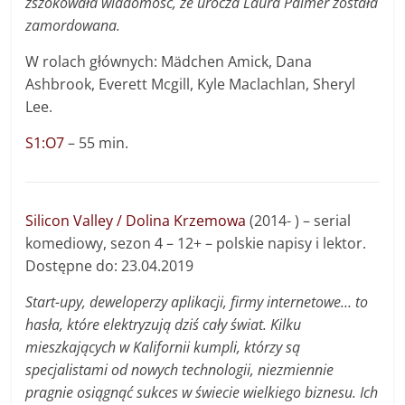
zszokowała wiadomość, że urocza Laura Palmer została
zamordowana.
W rolach głównych: Mädchen Amick, Dana
Ashbrook, Everett Mcgill, Kyle Maclachlan, Sheryl
Lee.
S1:O7
– 55 min.
Silicon Valley / Dolina Krzemowa
(2014- ) – serial
komediowy, sezon 4 – 12+ – polskie napisy i lektor.
Dostępne do: 23.04.2019
Start-upy, deweloperzy aplikacji, firmy internetowe… to
hasła, które elektryzują dziś cały świat. Kilku
mieszkających w Kalifornii kumpli, którzy są
specjalistami od nowych technologii, niezmiennie
pragnie osiągnąć sukces w świecie wielkiego biznesu. Ich