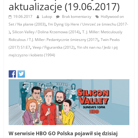
aktualizacje (19.06.2017)
19.06.2017
Lukop
Brak komentarzy
Hollywood on
,
Set / Na planie (2003)
I’m Dying Up Here / Umrzeć ze śmiechu (2017-
,
,
)
Silicon Valley / Dolina Krzemowa (2014)
T. J. Miller: Meticulously
,
Ridiculous / T.J. Miller: Pedantycznie śmieszny (2017)
Twin Peaks
,
,
(2017) S1:E7
Veep / Figurantka (2012)
Yin shi nan nu / Jedz i pij
mężczyzno i kobieto (1994)
W serwisie HBO GO Polska pojawił się dzisiaj