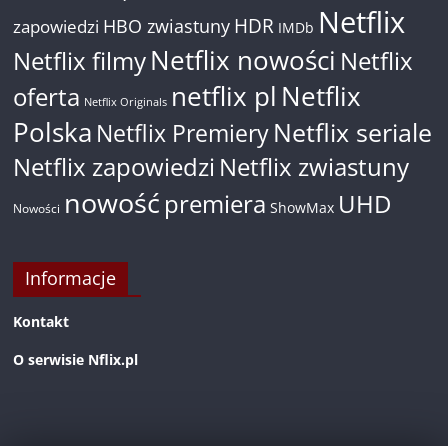
Netflix
HDR
HBO zwiastuny
zapowiedzi
IMDb
Netflix nowości
Netflix filmy
Netflix
netflix pl
Netflix
oferta
Netflix Originals
Polska
Netflix seriale
Netflix Premiery
Netflix zapowiedzi
Netflix zwiastuny
nowość
premiera
UHD
ShowMax
Nowości
Informacje
Kontakt
O serwisie Nflix.pl