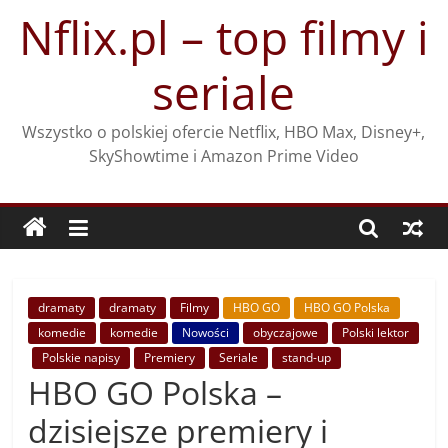
Przejdź
Nflix.pl – top filmy i
do
treści
seriale
Wszystko o polskiej ofercie Netflix, HBO Max, Disney+,
SkyShowtime i Amazon Prime Video
dramaty
dramaty
Filmy
HBO GO
HBO GO Polska
komedie
komedie
Nowości
obyczajowe
Polski lektor
Polskie napisy
Premiery
Seriale
stand-up
HBO GO Polska –
dzisiejsze premiery i