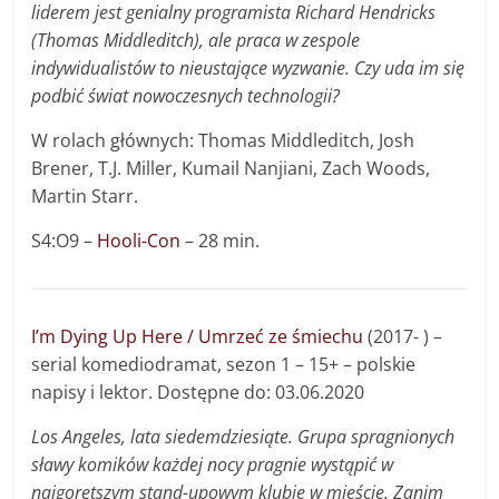
liderem jest genialny programista Richard Hendricks
(Thomas Middleditch), ale praca w zespole
indywidualistów to nieustające wyzwanie. Czy uda im się
podbić świat nowoczesnych technologii?
W rolach głównych: Thomas Middleditch, Josh
Brener, T.J. Miller, Kumail Nanjiani, Zach Woods,
Martin Starr.
S4:O9 –
Hooli-Con
– 28 min.
I’m Dying Up Here / Umrzeć ze śmiechu
(2017- ) –
serial komediodramat, sezon 1 – 15+ – polskie
napisy i lektor. Dostępne do: 03.06.2020
Los Angeles, lata siedemdziesiąte. Grupa spragnionych
sławy komików każdej nocy pragnie wystąpić w
najgorętszym stand-upowym klubie w mieście. Zanim