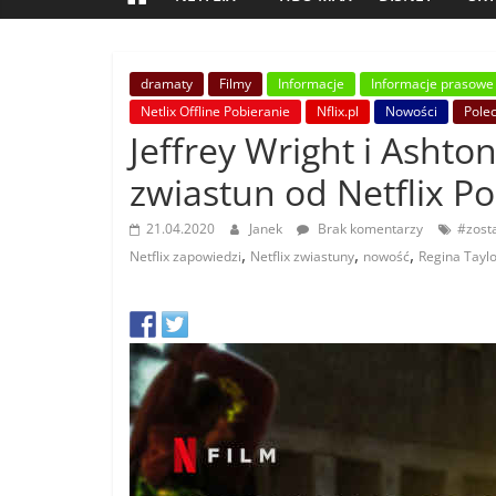
dramaty
Filmy
Informacje
Informacje prasowe
Netlix Offline Pobieranie
Nflix.pl
Nowości
Pole
Jeffrey Wright i Ashton
zwiastun od Netflix Po
21.04.2020
Janek
Brak komentarzy
#zos
,
,
,
Netflix zapowiedzi
Netflix zwiastuny
nowość
Regina Tayl