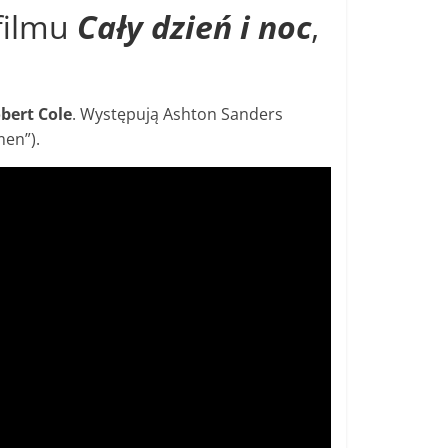
filmu
Cały dzień i noc
,
bert Cole
. Występują Ashton Sanders
en”).