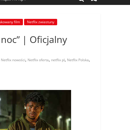
ukowany film
Netflix zwiastuny
 noc” | Oficjalny
,
,
,
,
,
Netflix nowości
Netflix oferta
netflix pl
Netflix Polska