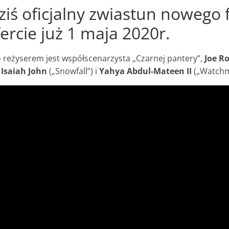
iś oficjalny zwiastun nowego 
ercie już 1 maja 2020r.
reżyserem jest współscenarzysta „Czarnej pantery”,
Joe Ro
,
Isaiah John
(„Snowfall”) i
Yahya Abdul-Mateen II
(„Watchm