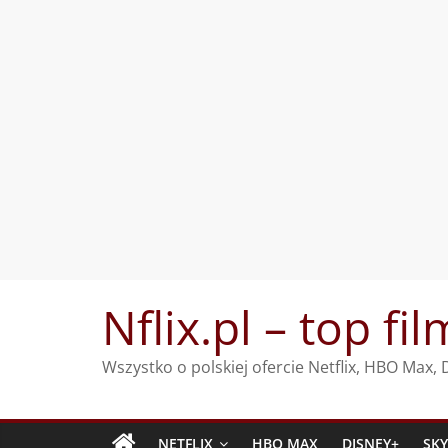
Przejdź
Nflix.pl – top fil
do
treści
Wszystko o polskiej ofercie Netflix, HBO Max
NETFLIX
HBO MAX
DISNEY+
SK