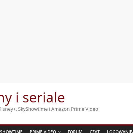
my i seriale
, Disney+, SkyShowtime i Amazon Prime Video
YSHOWTIME
PRIME VIDEO
FORUM
CZAT
LOGOWANIE/