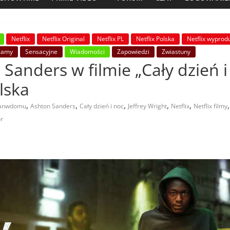
Netflix
Netflix Original
Netflix PL
Netflix Polska
Netflix wyprod
camy
Sensacyjne
Wiadomości
Zapowiedzi
Zwiastuny
 Sanders w filmie „Cały dzień i
lska
,
,
,
,
,
tanwdomu
Ashton Sanders
Cały dzień i noc
Jeffrey Wright
Netflix
Netflix filmy
or