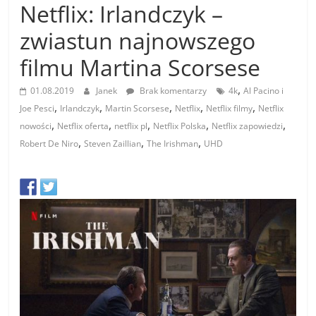
Netflix: Irlandczyk –
zwiastun najnowszego
filmu Martina Scorsese
,
01.08.2019
Janek
Brak komentarzy
4k
Al Pacino i
,
,
,
,
,
Joe Pesci
Irlandczyk
Martin Scorsese
Netflix
Netflix filmy
Netflix
,
,
,
,
,
nowości
Netflix oferta
netflix pl
Netflix Polska
Netflix zapowiedzi
,
,
,
Robert De Niro
Steven Zaillian
The Irishman
UHD