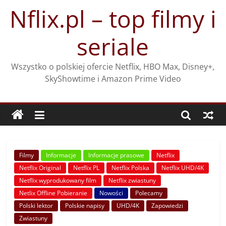
Przejdź
Nflix.pl – top filmy i
do
treści
seriale
Wszystko o polskiej ofercie Netflix, HBO Max, Disney+,
SkyShowtime i Amazon Prime Video
Filmy
Informacje
Informacje prasowe
Netflix
Netflix Original
Netflix PL
Netflix Polska
Netflix UHD/4K
Netflix wyprodukowany film
Netflix zwiastuny
Netlix Offline Pobieranie
Nowości
Polecamy
Polski lektor
Polskie napisy
UHD/4K
Zapowiedzi
Zwiastuny