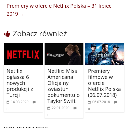
Premiery w ofercie Netflix Polska – 31 lipiec
2019
→
Zobacz również
Netflix
Netflix: Miss
Premiery
ogłasza 6
Americana |
filmowe w
nowych
Oficjalny
ofercie
produkcji z
zwiastun
Netflix Polska
Turcji
dokumentu o
(06.07.2018)
Taylor Swift
14.03.2020
06.07.2018
22.01.2020
0
0
0