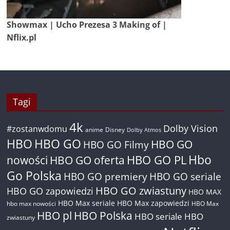
Showmax | Ucho Prezesa 3 Making of |
Nflix.pl
Tagi
4k
Dolby Vision
#zostanwdomu
anime
Disney
Dolby Atmos
HBO
HBO GO
HBO GO
HBO GO Filmy
Hbo
nowości
HBO GO oferta
HBO GO PL
Go Polska
HBO GO premiery
HBO GO seriale
HBO GO zwiastuny
HBO GO zapowiedzi
HBO MAX
HBO Max seriale
HBO Max zapowiedzi
hbo max nowości
HBO Max
HBO pl
HBO Polska
HBO seriale
HBO
zwiastuny