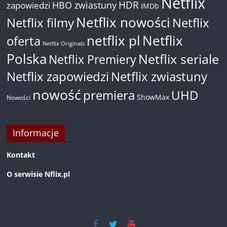
Netflix
HDR
HBO zwiastuny
zapowiedzi
IMDb
Netflix nowości
Netflix filmy
Netflix
netflix pl
Netflix
oferta
Netflix Originals
Polska
Netflix seriale
Netflix Premiery
Netflix zapowiedzi
Netflix zwiastuny
nowość
premiera
UHD
ShowMax
Nowości
Informacje
Kontakt
O serwisie Nflix.pl