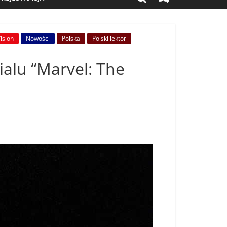
ision
Nowości
Polska
Polski lektor
ialu “Marvel: The