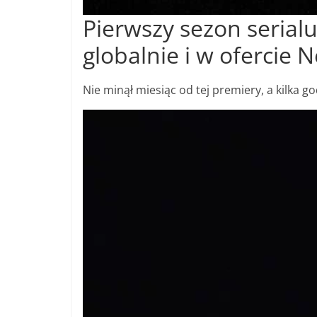
Pierwszy sezon serial
globalnie i w ofercie N
Nie minął miesiąc od tej premiery, a kilka g
Odtwarzacz
video