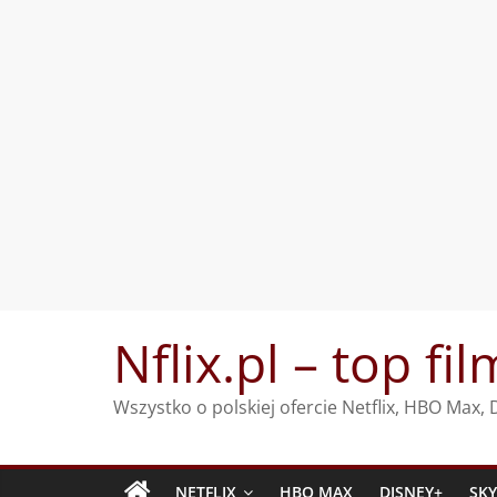
Przejdź
Nflix.pl – top fil
do
treści
Wszystko o polskiej ofercie Netflix, HBO Max
NETFLIX
HBO MAX
DISNEY+
SK