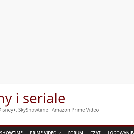
my i seriale
, Disney+, SkyShowtime i Amazon Prime Video
YSHOWTIME
PRIME VIDEO
FORUM
CZAT
LOGOWANIE/