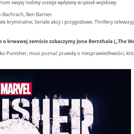
om swojej rodziny zostaje wplątany w spisek wojskowy.
s-Bachrach, Ben Barnes
ale kryminalne, Seriale akcji i przygodowe, Thrillery telewiz
e o krwawej zemście zobaczymy Jona Bernthala („The Wa
o Punisher, musi poznać prawdę o niesprawiedliwości, która