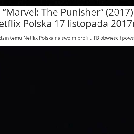
u “Marvel: The Punisher” (2017
etflix Polska 17 listopada 2017
odzin temu Netflix Polska na swoim profilu FB obwieścił pows