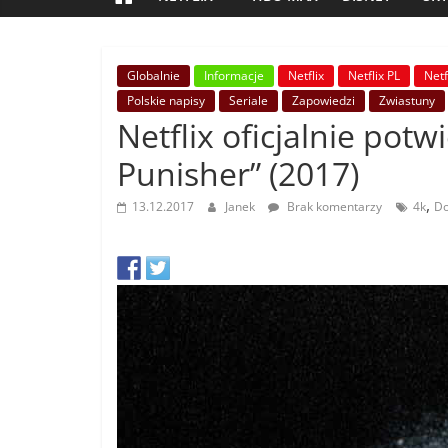
Globalnie
Informacje
Netflix
Netflix PL
Netf
Polskie napisy
Seriale
Zapowiedzi
Zwiastuny
Netflix oficjalnie pot
Punisher” (2017)
,
13.12.2017
Janek
Brak komentarzy
4k
Do