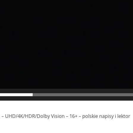
1 – UHD/4K/HDR/Dolby Vision – 16+ – polskie napisy i lektor