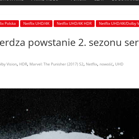
lix Polska
Netflix UHD/4K
Netflix UHD/4K HDR
Netflix UHD/4K/Dolby V
wierdza powstanie 2. sezonu ser
,
,
,
,
,
lby Vision
HDR
Marvel: The Punisher (2017) S2
Netflix
nowość
UHD