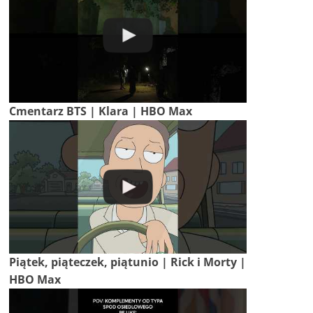
Cmentarz BTS | Klara | HBO Max
Piątek, piąteczek, piątunio | Rick i Morty |
HBO Max