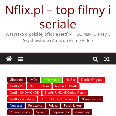
Przejdź
Nflix.pl – top filmy i
do
treści
seriale
Wszystko o polskiej ofercie Netflix, HBO Max, Disney+,
SkyShowtime i Amazon Prime Video
Globalnie
IMDb
Informacje
Netflix
Netflix Original
Netflix PL
Netflix Polska
Netflix UHD/4K
Netflix UHD/4K HDR
Netflix UHD/4K/Dolby Vision
Netflix zwiastuny
Netlix Offline Pobieranie
Nowe odcinki
Nowości
Polecamy
Polska
Polski lektor
Polskie napisy
Seriale
Zapowiedzi
Zwiastuny