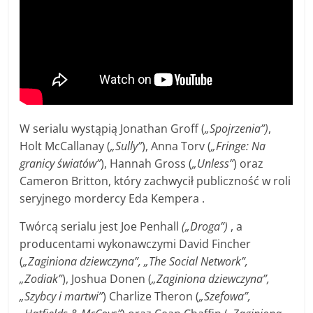
W serialu wystąpią Jonathan Groff (
„Spojrzenia”)
,
Holt McCallanay (
„Sully”
), Anna Torv (
„Fringe: Na
granicy światów”
), Hannah Gross (
„Unless”
) oraz
Cameron Britton, który zachwycił publiczność w roli
seryjnego mordercy Eda Kempera .
Twórcą serialu jest Joe Penhall
(„Droga”)
, a
producentami wykonawczymi David Fincher
(
„Zaginiona dziewczyna”, „The Social Network”,
„Zodiak”
), Joshua Donen (
„Zaginiona dziewczyna”,
„Szybcy i martwi”
) Charlize Theron (
„Szefowa”,