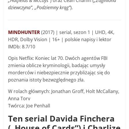
„Hatfields & McCoys”
) oraz Cean Chaffin (
„Zaginiona
dziewczyna”, „Podziemny krąg”
).
MINDHUNTER
(2017) | serial, sezon 1 | UHD, 4K,
HDR, Dolby Vision | 16+ | polskie napisy i lektor
IMDb: 8.7/10
Opis Netflix: Koniec lat 70. Dwóch agentów FBI
zmienia oblicze kryminologii, badając umysły
morderców i niebezpiecznie przybliżając się do
poznania istoty bezwzględnego zła.
W rolach głównych: Jonathan Groff, Holt McCallany,
Anna Torv
Twórca: Joe Penhall
Ten serial Davida Finchera
(„House of Cards”) i Charlize