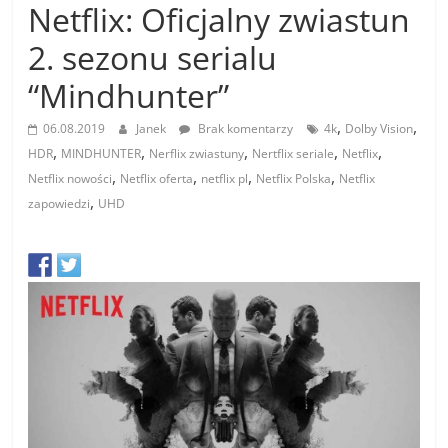
Netflix: Oficjalny zwiastun
2. sezonu serialu
“Mindhunter”
,
,
06.08.2019
Janek
Brak komentarzy
4k
Dolby Vision
,
,
,
,
,
HDR
MINDHUNTER
Nerflix zwiastuny
Nertflix seriale
Netflix
,
,
,
,
Netflix nowości
Netflix oferta
netflix pl
Netflix Polska
Netflix
,
zapowiedzi
UHD