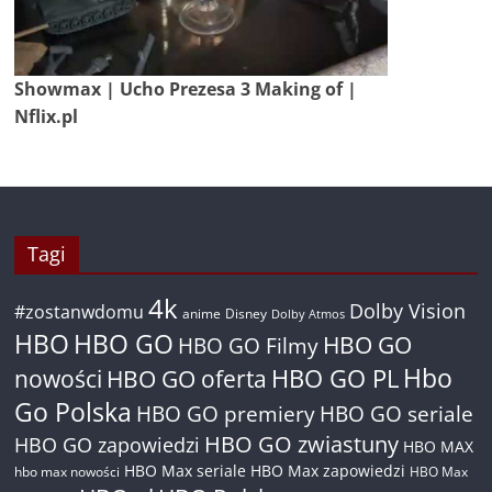
Showmax | Ucho Prezesa 3 Making of |
Nflix.pl
Tagi
4k
Dolby Vision
#zostanwdomu
anime
Disney
Dolby Atmos
HBO
HBO GO
HBO GO
HBO GO Filmy
Hbo
nowości
HBO GO oferta
HBO GO PL
Go Polska
HBO GO premiery
HBO GO seriale
HBO GO zwiastuny
HBO GO zapowiedzi
HBO MAX
HBO Max seriale
HBO Max zapowiedzi
hbo max nowości
HBO Max