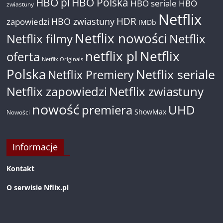
HBO pl
HBO Polska
HBO seriale
HBO
zwiastuny
Netflix
HDR
HBO zwiastuny
zapowiedzi
IMDb
Netflix nowości
Netflix filmy
Netflix
netflix pl
Netflix
oferta
Netflix Originals
Polska
Netflix seriale
Netflix Premiery
Netflix zapowiedzi
Netflix zwiastuny
nowość
premiera
UHD
ShowMax
Nowości
Informacje
Kontakt
O serwisie Nflix.pl