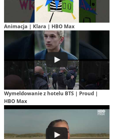
Animacja | Klara | HBO Max
Wymeldowanie z hotelu BTS | Proud |
HBO Max