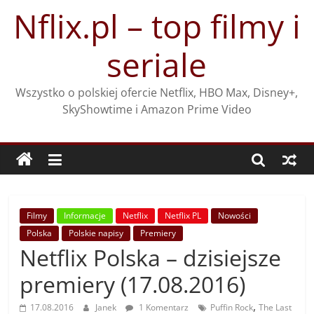
Przejdź
Nflix.pl – top filmy i
do
treści
seriale
Wszystko o polskiej ofercie Netflix, HBO Max, Disney+,
SkyShowtime i Amazon Prime Video
Filmy
Informacje
Netflix
Netflix PL
Nowości
Polska
Polskie napisy
Premiery
Netflix Polska – dzisiejsze
premiery (17.08.2016)
,
17.08.2016
Janek
1 Komentarz
Puffin Rock
The Last