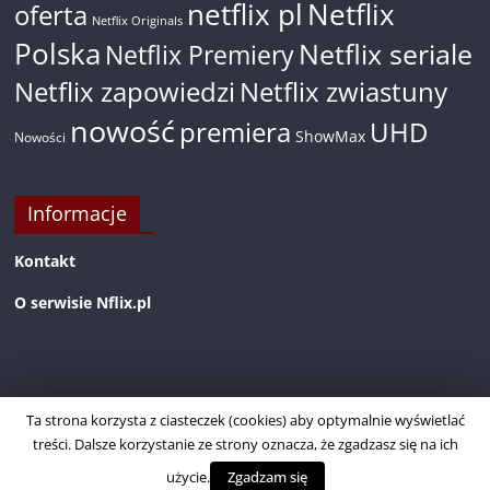
netflix pl
Netflix
oferta
Netflix Originals
Polska
Netflix seriale
Netflix Premiery
Netflix zapowiedzi
Netflix zwiastuny
nowość
premiera
UHD
ShowMax
Nowości
Informacje
Kontakt
O serwisie Nflix.pl
Ta strona korzysta z ciasteczek (cookies) aby optymalnie wyświetlać
treści. Dalsze korzystanie ze strony oznacza, że zgadzasz się na ich
użycie.
Zgadzam się