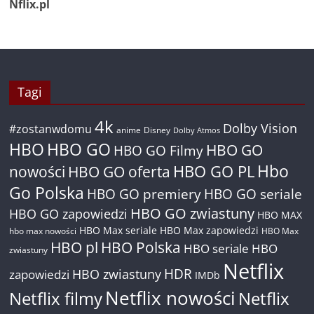
Nflix.pl
Tagi
4k
Dolby Vision
#zostanwdomu
anime
Disney
Dolby Atmos
HBO
HBO GO
HBO GO
HBO GO Filmy
Hbo
nowości
HBO GO oferta
HBO GO PL
Go Polska
HBO GO premiery
HBO GO seriale
HBO GO zwiastuny
HBO GO zapowiedzi
HBO MAX
HBO Max seriale
HBO Max zapowiedzi
hbo max nowości
HBO Max
HBO pl
HBO Polska
HBO seriale
HBO
zwiastuny
Netflix
HDR
HBO zwiastuny
zapowiedzi
IMDb
Netflix nowości
Netflix filmy
Netflix