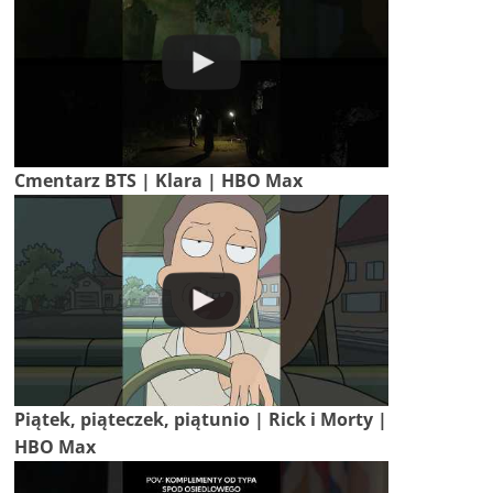
Cmentarz BTS | Klara | HBO Max
Piątek, piąteczek, piątunio | Rick i Morty |
HBO Max