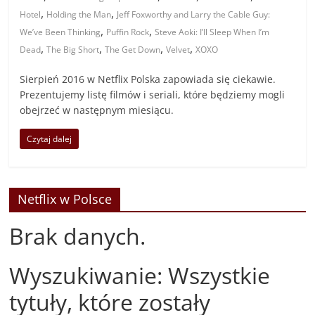
,
,
Hotel
Holding the Man
Jeff Foxworthy and Larry the Cable Guy:
,
,
We’ve Been Thinking
Puffin Rock
Steve Aoki: I’ll Sleep When I’m
,
,
,
,
Dead
The Big Short
The Get Down
Velvet
XOXO
Sierpień 2016 w Netflix Polska zapowiada się ciekawie.
Prezentujemy listę filmów i seriali, które będziemy mogli
obejrzeć w następnym miesiącu.
Czytaj dalej
Netflix w Polsce
Brak danych.
Wyszukiwanie: Wszystkie
tytuły, które zostały