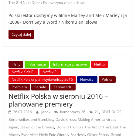
The Girl Next Door / Dziewczyna z sąsiedztwa
Polski lektor dostępny w filmie Marley and Me / Marley i Ja
(2008), Don’t Say a Word / Nikomu ani słowa
Czytaj dalej
Filmy
Informacje
Informacje prasowe
Netflix
Netflix Kids PL
Netflix PL
Netflix Polska plan wydawniczy 2016
Nowości
Polska
Premiery
Seriale
Zapowiedzi
Netflix Polska w sierpniu 2016 –
planowane premiery
,
,
26.07.2016
Janek
komentarzy 26
21
BEAT BUGS
,
Bottersnikes and Gumbles
David Cross: Making America Great
,
,
Again
Dawn of the Croods
Donald Trump's The Art Of The Deal: The
,
,
,
,
Movie
Ever After High: Epic Winter
Fearless
Glitter Force
Grand