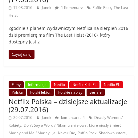
,
17.08.2016
Janek
1 Komentarz
Puffin Rock
The Last
Heist
Zgodnie z planem wydawniczym Netflixa na sierpień 2016
dziś premierę ma film The Last Heist (2016), który
dostępny jest z
Czytaj dalej
Filmy
Informacje
Netflix
Netflix Kids PL
Netflix PL
Polska
Polski lektor
Polskie napisy
Seriale
Netflix Polska – dzisiejsze aktualizacje
(29.07.2016)
29.07.2016
Janek
komentarze 4
Deadly Women /
,
,
,
Kobiety
Don't Say a Word / Nikomu ani słowa
które niosły śmierć
,
,
,
,
Marley and Me / Marley i Ja
Never Die
Puffin Rock
Shadowhunters