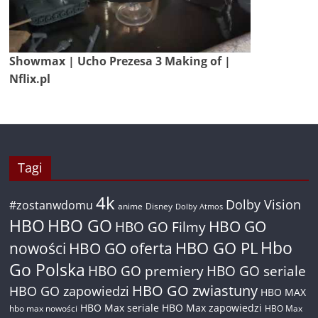
Showmax | Ucho Prezesa 3 Making of |
Nflix.pl
Tagi
4k
Dolby Vision
#zostanwdomu
anime
Disney
Dolby Atmos
HBO
HBO GO
HBO GO
HBO GO Filmy
Hbo
nowości
HBO GO oferta
HBO GO PL
Go Polska
HBO GO premiery
HBO GO seriale
HBO GO zwiastuny
HBO GO zapowiedzi
HBO MAX
HBO Max seriale
HBO Max zapowiedzi
hbo max nowości
HBO Max