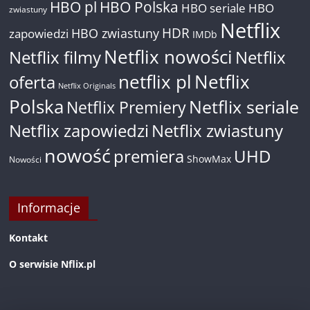
HBO pl
HBO Polska
HBO seriale
HBO
zwiastuny
Netflix
HDR
HBO zwiastuny
zapowiedzi
IMDb
Netflix nowości
Netflix filmy
Netflix
netflix pl
Netflix
oferta
Netflix Originals
Polska
Netflix seriale
Netflix Premiery
Netflix zapowiedzi
Netflix zwiastuny
nowość
premiera
UHD
ShowMax
Nowości
Informacje
Kontakt
O serwisie Nflix.pl