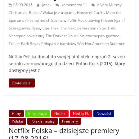
08.09.2016
Janek
komentarzy 11
A Very Murray
,
,
,
Christmas
Bunks / Wakacje z trupami
House of Cards
Meet the
,
,
Spartans / Poznaj moich Spartan
Puffin Rock
Saving Private Ryan /
,
Szeregowiec Ryan
Star Trek: The Next Generation / Star Trek:
,
,
Następne pokolenie
The Darkest Hour / Najczarniejsza godzina
,
Trailer Park Boys / Chłopaki z baraków
Wet Hot American Summer
Netflix Polska dodał do swojej biblioteki nagrań 2. sezon
serialu animowanego dla dzieci Puffin Rock (2015), który
dostępny jest z
Czytaj dalej
Filmy
Informacje
Netflix
Netflix PL
Nowości
Polska
Polskie napisy
Premiery
Netflix Polska – dzisiejsze premiery
(17.08.2016)