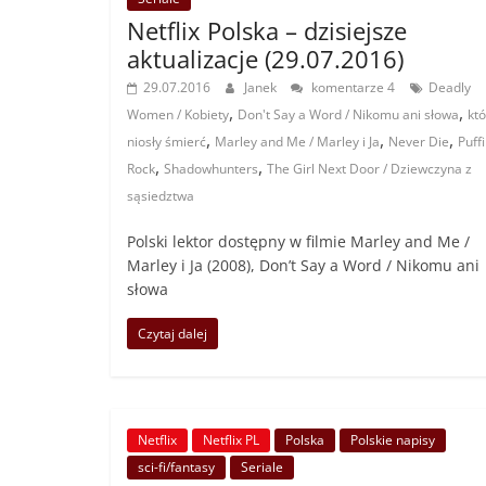
Netflix Polska – dzisiejsze
aktualizacje (29.07.2016)
29.07.2016
Janek
komentarze 4
Deadly
,
,
Women / Kobiety
Don't Say a Word / Nikomu ani słowa
kt
,
,
,
niosły śmierć
Marley and Me / Marley i Ja
Never Die
Puff
,
,
Rock
Shadowhunters
The Girl Next Door / Dziewczyna z
sąsiedztwa
Polski lektor dostępny w filmie Marley and Me /
Marley i Ja (2008), Don’t Say a Word / Nikomu ani
słowa
Czytaj dalej
Netflix
Netflix PL
Polska
Polskie napisy
sci-fi/fantasy
Seriale