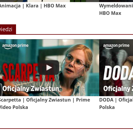
Animacja | Klara | HBO Max
Wymeldowanie 
HBO Max
iedzi
Scarpetta | Oficjalny Zwiastun | Prime
DODA | Oficja
Video Polska
Polska