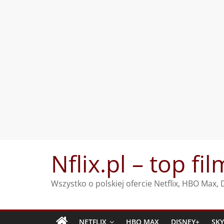
Przejdź
Nflix.pl – top fil
do
treści
Wszystko o polskiej ofercie Netflix, HBO Max
NETFLIX
HBO MAX
DISNEY+
SK