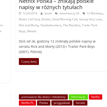
Netflix Polska – znikają polskie
napisy w różnych tytułach
,
12.04.2016
Janek
komentarzy 26
12 Monkeys
,
,
,
,
,
Better Call Saul
Dexter
Good Morning Call
Gossip Girl
Love
,
,
,
óre
Rick and Morty
Shadowhunters
The Blacklist
Trailer Park
,
in
Boys
Weeds
Dziś od ok. godziny 12 zniknęły polskie napisy w
serialu Rick and Morty (2013) i Trailer Park Boys
(2001). Później
Czytaj dalej
animowane dla dzieci i młodzieży
Informacje
Netflix
Netflix PL
Polska
przygodowe
Seriale