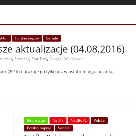
lektor
Polskie napisy
Seriale
jsze aktualizacje (04.08.2016)
,
,
,
unters
Sherlock
Star Trek
Vikings / Wikingowie
lock (2010) i brakuje go tylko już w ostatnim jego odcinku.
Informacje
Netflix
Netflix PL
Polska
Polskie napisy
Seriale