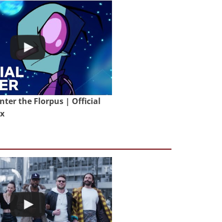
nter the Florpus | Official
ix