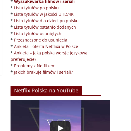
*
Wyszukiwarka filmów i seriali
*
Lista tytułów po polsku
*
Lista tytułów w jakości UHD/4K
*
Lista tytułów dla dzieci po polsku
*
Lista tytułów ostatnio dodanych
*
Lista tytułów usuniętych
*
Przeznaczone do usunięcia
*
Ankieta - oferta Netflixa w Polsce
*
Ankieta – jaką polską wersję językową
preferujecie?
*
Problemy z Netflixem
*
Jakich brakuje filmów i seriali?
Netflix Polska na YouTube