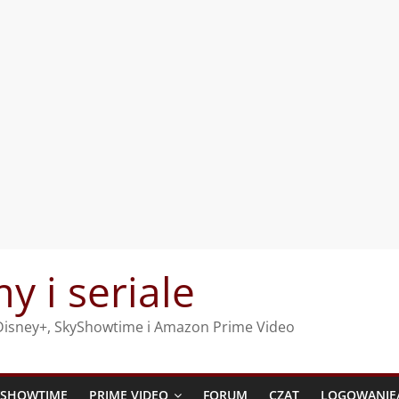
my i seriale
, Disney+, SkyShowtime i Amazon Prime Video
YSHOWTIME
PRIME VIDEO
FORUM
CZAT
LOGOWANIE/