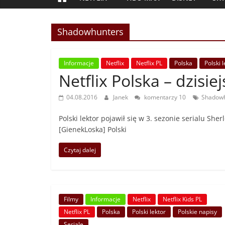
Shadowhunters
Informacje
Netflix
Netflix PL
Polska
Polski 
Netflix Polska – dzisie
04.08.2016
Janek
komentarzy 10
Shadowh
Polski lektor pojawił się w 3. sezonie serialu Sher
[GienekLoska] Polski
Czytaj dalej
Filmy
Informacje
Netflix
Netflix Kids PL
Netflix PL
Polska
Polski lektor
Polskie napisy
Seriale