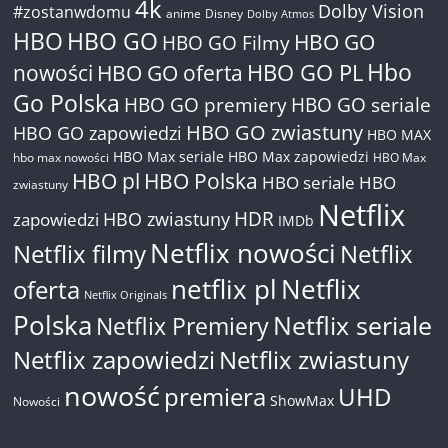
4k
Dolby Vision
#zostanwdomu
anime
Disney
Dolby Atmos
HBO
HBO GO
HBO GO
HBO GO Filmy
Hbo
nowości
HBO GO oferta
HBO GO PL
Go Polska
HBO GO premiery
HBO GO seriale
HBO GO zwiastuny
HBO GO zapowiedzi
HBO MAX
HBO Max seriale
HBO Max zapowiedzi
hbo max nowości
HBO Max
HBO pl
HBO Polska
HBO seriale
HBO
zwiastuny
Netflix
HDR
HBO zwiastuny
zapowiedzi
IMDb
Netflix nowości
Netflix filmy
Netflix
netflix pl
Netflix
oferta
Netflix Originals
Polska
Netflix seriale
Netflix Premiery
Netflix zapowiedzi
Netflix zwiastuny
nowość
premiera
UHD
ShowMax
Nowości