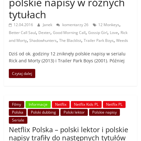
polskie napisy w różnych
tytułach
,
12.04.2016
Janek
komentarzy 26
12 Monkeys
,
,
,
,
,
Better Call Saul
Dexter
Good Morning Call
Gossip Girl
Love
Rick
,
,
,
,
and Morty
Shadowhunters
The Blacklist
Trailer Park Boys
Weeds
Dziś od ok. godziny 12 zniknęły polskie napisy w serialu
Rick and Morty (2013) i Trailer Park Boys (2001). Później
Czytaj dalej
Filmy
Informacje
Netflix
Netflix Kids PL
Netflix PL
Polska
Polski dubbing
Polski lektor
Polskie napisy
Seriale
Netflix Polska – polski lektor i polskie
napisy trafiły do następnych tytułów