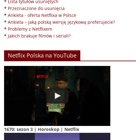
*
Lista tytułów usuniętych
*
Przeznaczone do usunięcia
*
Ankieta - oferta Netflixa w Polsce
*
Ankieta – jaką polską wersję językową preferujecie?
*
Problemy z Netflixem
*
Jakich brakuje filmów i seriali?
Netflix Polska na YouTube
1670: sezon 3 | Horoskop | Netflix