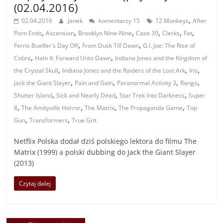
(02.04.2016)
,
02.04.2016
Janek
komentarzy 15
12 Monkeys
After
,
,
,
,
,
,
Porn Ends
Ascension
Brooklyn Nine-Nine
Case 39
Clerks
Fat
,
,
Ferris Bueller's Day Off
From Dusk Till Dawn
G.I. Joe: The Rise of
,
,
Cobra
Halo 4: Forward Unto Dawn
Indiana Jones and the Kingdom of
,
,
,
the Crystal Skull
Indiana Jones and the Raiders of the Lost Ark
Iris
,
,
,
,
Jack the Giant Slayer
Pain and Gain
Paranormal Activity 3
Rango
,
,
,
Shutter Island
Sick and Nearly Dead
Star Trek Into Darkness
Super
,
,
,
,
8
The Amityville Horror
The Matrix
The Propaganda Game
Top
,
,
Gun
Transformers
True Grit
Netflix Polska dodał dziś polskiego lektora do filmu The
Matrix (1999) a polski dubbing do Jack the Giant Slayer
(2013)
Czytaj dalej