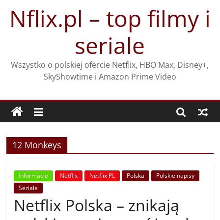
Przejdź
Nflix.pl – top filmy i
do
treści
seriale
Wszystko o polskiej ofercie Netflix, HBO Max, Disney+,
SkyShowtime i Amazon Prime Video
12 Monkeys
Informacje
Netflix
Netflix PL
Polska
Polskie napisy
Seriale
Netflix Polska – znikają