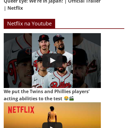
Queer Eye: We're In Japan! | Official Trailer
| Netflix
Netflix na Youtube
We put the Twins and Phillies players’
acting abilities to the test