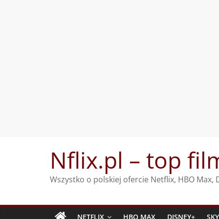
Przejdź
Nflix.pl – top fil
do
treści
Wszystko o polskiej ofercie Netflix, HBO Max
NETFLIX
HBO MAX
DISNEY+
SK