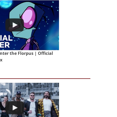
nter the Florpus | Official
ix