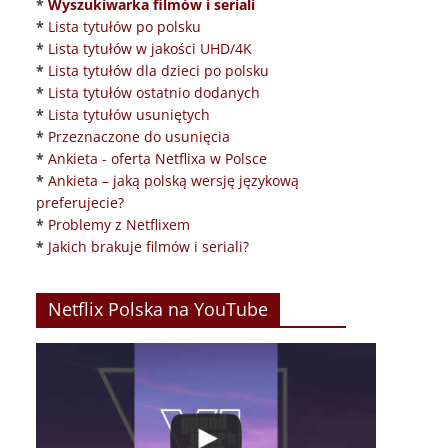
*
Wyszukiwarka filmów i seriali
*
Lista tytułów po polsku
*
Lista tytułów w jakości UHD/4K
*
Lista tytułów dla dzieci po polsku
*
Lista tytułów ostatnio dodanych
*
Lista tytułów usuniętych
*
Przeznaczone do usunięcia
*
Ankieta - oferta Netflixa w Polsce
*
Ankieta – jaką polską wersję językową
preferujecie?
*
Problemy z Netflixem
*
Jakich brakuje filmów i seriali?
Netflix Polska na YouTube