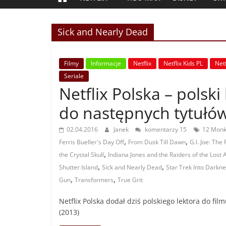
Sick and Nearly Dead
Filmy
Informacje
Netflix
Netflix Kids PL
Netf
Seriale
Netflix Polska – polski 
do następnych tytułów
02.04.2016
Janek
komentarzy 15
12 Monk
,
,
Ferris Bueller's Day Off
From Dusk Till Dawn
G.I. Joe: The
,
the Crystal Skull
Indiana Jones and the Raiders of the Lost 
,
,
Shutter Island
Sick and Nearly Dead
Star Trek Into Darkn
,
,
Gun
Transformers
True Grit
Netflix Polska dodał dziś polskiego lektora do fil
(2013)