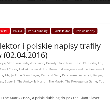
lix PL
Polska
Polski dubbing
Polski lektor
Polskie napisy
lektor i polskie napisy trafiły
 (02.04.2016)
,
,
,
,
,
,
,
eys
After Porn Ends
Ascension
Brooklyn Nine-Nine
Case 39
Clerks
Fat
,
,
 Rise of Cobra
Halo 4: Forward Unto Dawn
Indiana Jones and the Kingdom of
,
,
,
,
,
,
Ark
Iris
Jack the Giant Slayer
Pain and Gain
Paranormal Activity 3
Rango
,
,
,
,
,
ess
Super 8
The Amityville Horror
The Matrix
The Propaganda Game
Top
mu The Matrix (1999) a polski dubbing do Jack the Giant Slayer