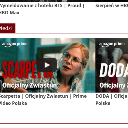
Wymeldowanie z hotelu BTS | Proud |
Sierpień w H
HBO Max
iedzi
Scarpetta | Oficjalny Zwiastun | Prime
DODA | Oficja
Video Polska
Polska