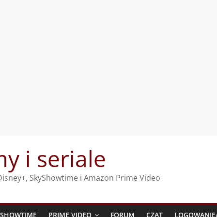
my i seriale
, Disney+, SkyShowtime i Amazon Prime Video
YSHOWTIME
PRIME VIDEO
FORUM
CZAT
LOGOWANIE/