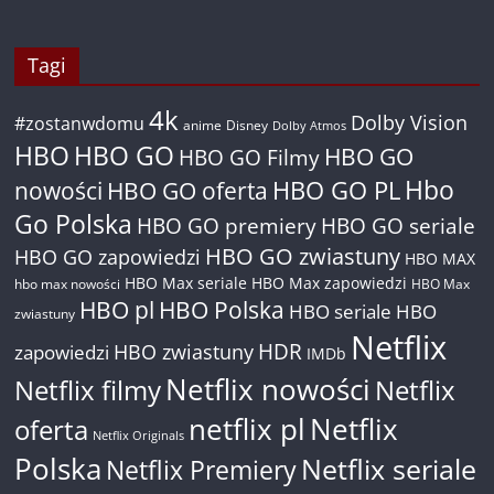
Tagi
4k
Dolby Vision
#zostanwdomu
anime
Disney
Dolby Atmos
HBO
HBO GO
HBO GO
HBO GO Filmy
Hbo
nowości
HBO GO oferta
HBO GO PL
Go Polska
HBO GO premiery
HBO GO seriale
HBO GO zwiastuny
HBO GO zapowiedzi
HBO MAX
HBO Max seriale
HBO Max zapowiedzi
hbo max nowości
HBO Max
HBO pl
HBO Polska
HBO seriale
HBO
zwiastuny
Netflix
HDR
HBO zwiastuny
zapowiedzi
IMDb
Netflix nowości
Netflix filmy
Netflix
netflix pl
Netflix
oferta
Netflix Originals
Polska
Netflix seriale
Netflix Premiery