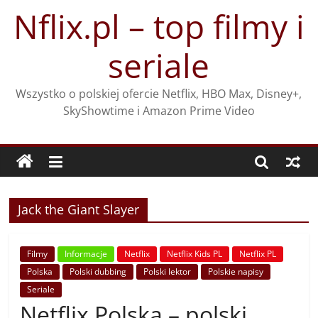
Przejdź
Nflix.pl – top filmy i
do
treści
seriale
Wszystko o polskiej ofercie Netflix, HBO Max, Disney+,
SkyShowtime i Amazon Prime Video
Jack the Giant Slayer
Filmy
Informacje
Netflix
Netflix Kids PL
Netflix PL
Polska
Polski dubbing
Polski lektor
Polskie napisy
Seriale
Netflix Polska – polski