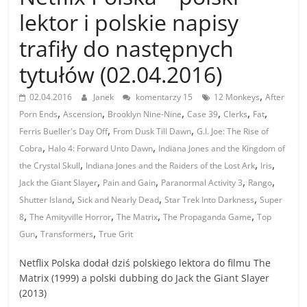
lektor i polskie napisy
trafiły do następnych
tytułów (02.04.2016)
,
02.04.2016
Janek
komentarzy 15
12 Monkeys
After
,
,
,
,
,
,
Porn Ends
Ascension
Brooklyn Nine-Nine
Case 39
Clerks
Fat
,
,
Ferris Bueller's Day Off
From Dusk Till Dawn
G.I. Joe: The Rise of
,
,
Cobra
Halo 4: Forward Unto Dawn
Indiana Jones and the Kingdom of
,
,
,
the Crystal Skull
Indiana Jones and the Raiders of the Lost Ark
Iris
,
,
,
,
Jack the Giant Slayer
Pain and Gain
Paranormal Activity 3
Rango
,
,
,
Shutter Island
Sick and Nearly Dead
Star Trek Into Darkness
Super
,
,
,
,
8
The Amityville Horror
The Matrix
The Propaganda Game
Top
,
,
Gun
Transformers
True Grit
Netflix Polska dodał dziś polskiego lektora do filmu The
Matrix (1999) a polski dubbing do Jack the Giant Slayer
(2013)