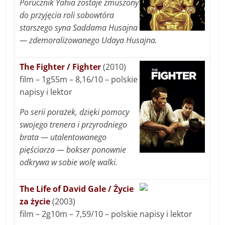
Porucznik Yahia zostaje zmuszony
do przyjęcia roli sobowtóra
starszego syna Saddama Husajna
— zdemoralizowanego Udaya Husajna.
The Fighter / Fighter
(2010)
film – 1g55m – 8,16/10 – polskie
napisy i lektor
Po serii porażek, dzięki pomocy
swojego trenera i przyrodniego
brata — utalentowanego
pięściarza — bokser ponownie
odkrywa w sobie wolę walki.
The Life of David Gale / Życie
za życie
(2003)
film – 2g10m – 7,59/10 – polskie napisy i lektor