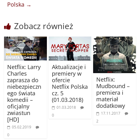
Polska
→
Zobacz również
Netflix: Larry
Aktualizacje i
Charles
premiery w
Netflix:
zaprasza do
ofercie
Mudbound –
niebezpieczn
Netflix Polska
premiera i
ego świata
cz. 5
materiał
komedii –
(01.03.2018)
dodatkowy
oficjalny
01.03.2018
zwiastun
17.11.2017
0
[HD]
2
05.02.2019
0