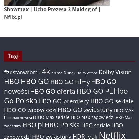
Showmax | Ucho Prezesa 3 Making of |
Nflix.pl
Tagi
4k
Dolby Vision
#zostanwdomu
anime
Disney
Dolby Atmos
HBO
HBO GO
HBO GO
HBO GO Filmy
Hbo
nowości
HBO GO oferta
HBO GO PL
Go Polska
HBO GO premiery
HBO GO seriale
HBO GO zwiastuny
HBO GO zapowiedzi
HBO MAX
HBO Max seriale
HBO Max zapowiedzi
hbo max nowości
HBO Max
HBO pl
HBO Polska
HBO seriale
HBO
zwiastuny
Netflix
HDR
HBO zwiastuny
zapowiedzi
IMDb