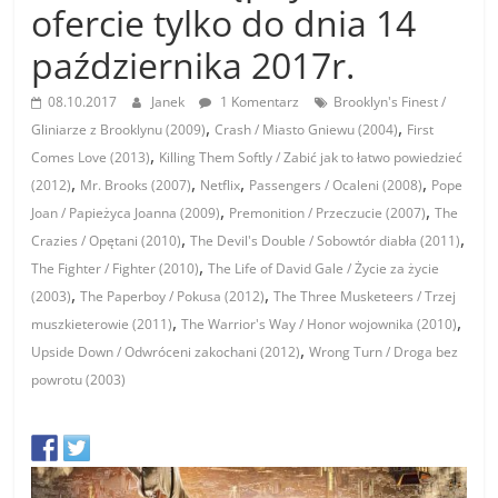
ofercie tylko do dnia 14
października 2017r.
08.10.2017
Janek
1 Komentarz
Brooklyn's Finest /
,
,
Gliniarze z Brooklynu (2009)
Crash / Miasto Gniewu (2004)
First
,
Comes Love (2013)
Killing Them Softly / Zabić jak to łatwo powiedzieć
,
,
,
,
(2012)
Mr. Brooks (2007)
Netflix
Passengers / Ocaleni (2008)
Pope
,
,
Joan / Papieżyca Joanna (2009)
Premonition / Przeczucie (2007)
The
,
,
Crazies / Opętani (2010)
The Devil's Double / Sobowtór diabła (2011)
,
The Fighter / Fighter (2010)
The Life of David Gale / Życie za życie
,
,
(2003)
The Paperboy / Pokusa (2012)
The Three Musketeers / Trzej
,
,
muszkieterowie (2011)
The Warrior's Way / Honor wojownika (2010)
,
Upside Down / Odwróceni zakochani (2012)
Wrong Turn / Droga bez
powrotu (2003)