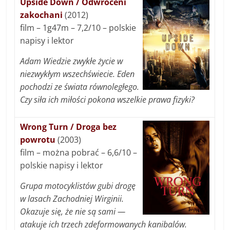
Upside Down / Odwróceni
zakochani
(2012)
film – 1g47m – 7,2/10 – polskie
napisy i lektor
Adam Wiedzie zwykłe życie w
niezwykłym wszechświecie. Eden
pochodzi ze świata równoległego.
Czy siła ich miłości pokona wszelkie prawa fizyki?
Wrong Turn / Droga bez
powrotu
(2003)
film – można pobrać – 6,6/10 –
polskie napisy i lektor
Grupa motocyklistów gubi drogę
w lasach Zachodniej Wirginii.
Okazuje się, że nie są sami —
atakuje ich trzech zdeformowanych kanibalów.