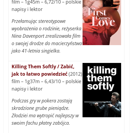
film – 1g45m – 6,72/10 – polskie
napisy i lektor
Przełamując stereotypowe
wyobrażenia o rodzinie, reżyserka
Nina Davenport zrealizowała film
o swojej drodze do macierzyństwa
jako 41-letnia singielka.
Killing Them Softly / Zabić,
jak to łatwo powiedzieć
(2012)
film – 1g37m – 6,43/10 – polskie
napisy i lektor
Podczas gry w pokera zostają
skradzione grube pieniądze.
Złodziei ma wytropić najlepszy w
swoim fachu płatny zabójca.