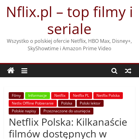
Przejdź
Nflix.pl – top filmy i
do
treści
seriale
Wszystko o polskiej ofercie Netflix, HBO Max, Disney+,
SkyShowtime i Amazon Prime Video
Filmy
Informacje
Netflix
Netflix PL
Netflix Polska
Netlix Offline Pobieranie
Polska
Polski lektor
Polskie napisy
Przeznaczone do usunięcia
Netflix Polska: Kilkanaście
filmów dostępnych w