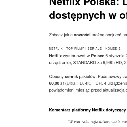
Netflix
Polska: 
dostępnych w of
Zobacz jakie
nowości
można obejrzeć n
NETFLIX - TOP FILMY I SERIALE - KOMEDIE
Netflix
wystartował w
Polsce
6 stycznia 
urządzenie), STANDARD za 9,99€ (HD, 2 
Obecny
cennik
pakietów: Podstawowy z
60,00
zł (Ultra HD, 4K, HDR, 4 urządzeni
powiadomieni miesiąc przed aktualizacją c
Komentarz platformy Netflix dotyczący
"W tym roku ogłosiliśmy wiele no