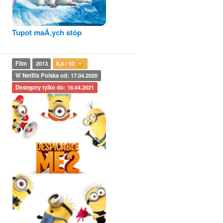
Tupot maÅ‚ych stóp
Film
2013
8,4 / 10
W Netflix Polska od: 17.04.2020
Dostępny tylko do: 16.04.2021