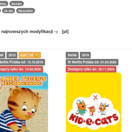
ilmy
Seriale
30 dni
Wszystkie
 najnowszych modyfikacji -> [pl]
ial
2012
6,67 / 10
Serial
2016
etflix Polska od: 13.10.2018
W Netflix Polska od: 01.03.2020
tępny tylko do: 14.04.2025
Dostępny tylko do: 30.11.2024