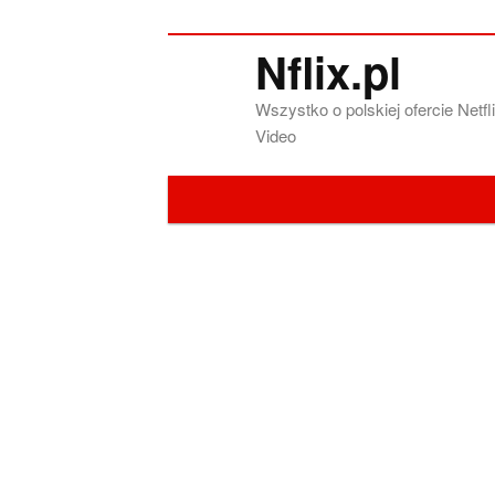
Nflix.pl
Wszystko o polskiej ofercie Net
Video
Menu główne
Przeskocz do tekstu