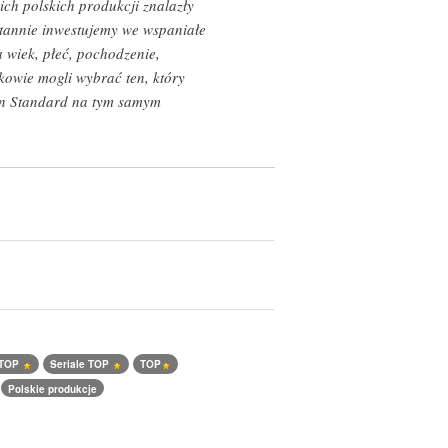
ch polskich produkcji znalazły
ustannie inwestujemy we wspaniałe
a wiek, płeć, pochodzenie,
kowie mogli wybrać ten, który
lan Standard na tym samym
 TOP
Seriale TOP
TOP
Polskie produkcje