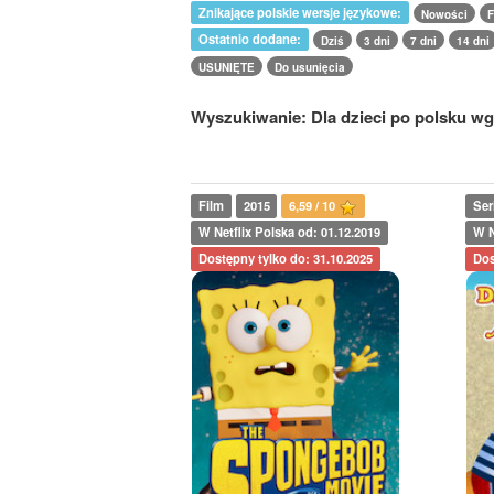
Znikające polskie wersje językowe:
Nowości
F
Ostatnio dodane:
Dziś
3 dni
7 dni
14 dni
USUNIĘTE
Do usunięcia
Wyszukiwanie: Dla dzieci po polsku wg
Film
2015
6,59 / 10
Ser
W Netflix Polska od: 01.12.2019
W N
Dostępny tylko do: 31.10.2025
Dos