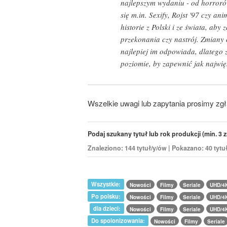
najlepszym wydaniu - od horroró
się m.in. Sexify, Rojst '97 czy a
historie z Polski i ze świata, a
przekonania czy nastrój. Zmiany 
najlepiej im odpowiada, dlatego
poziomie, by zapewnić jak najwięk
Wszelkie uwagi lub zapytania prosimy zg
Podaj szukany tytuł lub rok produkcji (min. 3 z
Znaleziono: 144 tytuł/y/ów | Pokazano: 40 tytu
Wszystkie:
Nowości
Filmy
Seriale
UHD/4
Po polsku:
Nowości
Filmy
Seriale
UHD/4
dla dzieci:
Nowości
Filmy
Seriale
UHD/4
Do spolonizowania:
Nowości
Filmy
Seriale