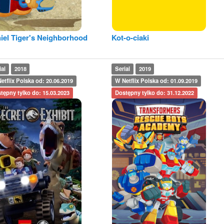
iel Tiger's Neighborhood
Kot-o-ciaki
ial
2018
Serial
2019
etflix Polska od: 20.06.2019
W Netflix Polska od: 01.09.2019
tępny tylko do: 15.03.2023
Dostępny tylko do: 31.12.2022