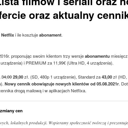
Lista
filmów
i
seriali
oraz
n
ercie oraz aktualny cenni
a
Netflix
i ile kosztuje
abonament
.
2016r. proponując swoim klientom trzy wersje
abonamentu
miesięcz
urządzenia) i PREMIUM za 11,99€ (Ultra HD, 4 urządzenia).
a
34,00
29,00
zł. (SD, 480p 1 urządzenie), Standard za
43,00
zł (HD,
a).
Nowy cennik obowiązuje nowych klientów od 05.08.2021r
. Do
ennika drogą mailową i w aplikacjach Netflixa.
 zmiany cen
wych, lokalnych produkcji. Wspieramy społeczność twórczą i prezentujem