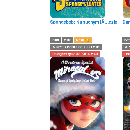
Spongebob: Na suchym lÄ…dzie
Dan
Film
2016
6 / 10
Ser
W Netflix Polska od: 01.11.2019
W N
Dostępny tylko do: 28.02.2023
Dos