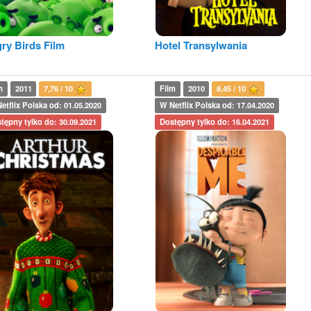
ry Birds Film
Hotel Transylwania
m
2011
7,76 / 10
Film
2010
8,45 / 10
etflix Polska od: 01.05.2020
W Netflix Polska od: 17.04.2020
tępny tylko do: 30.09.2021
Dostępny tylko do: 16.04.2021