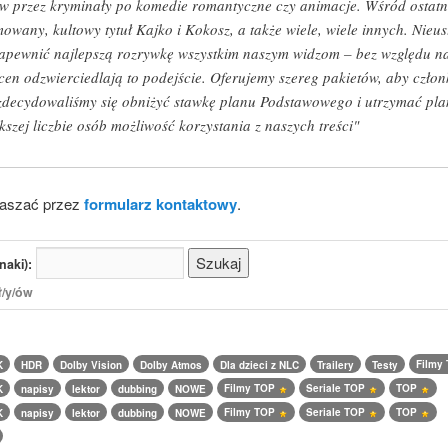
w przez kryminały po komedie romantyczne czy animacje. Wśród ostatni
nimowany, kultowy tytuł Kajko i Kokosz, a także wiele, wiele innych. Nie
by zapewnić najlepszą rozrywkę wszystkim naszym widzom – bez względu n
cen odzwierciedlają to podejście. Oferujemy szereg pakietów, aby człon
 zdecydowaliśmy się obniżyć stawkę planu Podstawowego i utrzymać p
szej liczbie osób możliwość korzystania z naszych treści"
łaszać przez
formularz kontaktowy
.
naki):
ł/y/ów
Filmy
K
HDR
Dolby Vision
Dolby Atmos
Dla dzieci z NLC
Trailery
Testy
Filmy TOP
Seriale TOP
TOP
K
napisy
lektor
dubbing
NOWE
Filmy TOP
Seriale TOP
TOP
K
napisy
lektor
dubbing
NOWE