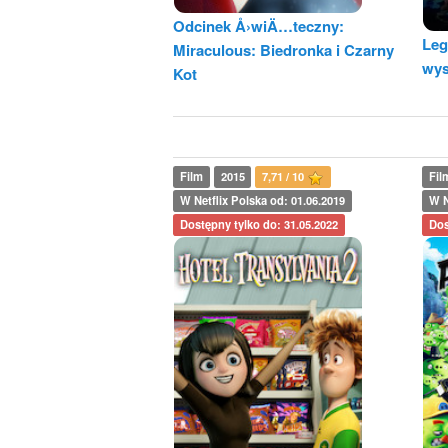
Odcinek Å›wiÄ…teczny:
Leg
Miraculous: Biedronka i Czarny
wy
Kot
Film
2015
7,71 / 10
Fil
W Netflix Polska od: 01.06.2019
W N
Dostępny tylko do: 31.05.2022
Dos