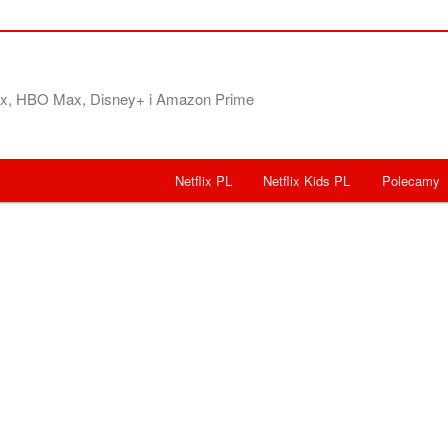
flix, HBO Max, Disney+ i Amazon Prime
Netflix PL
Netflix Kids PL
Polecamy