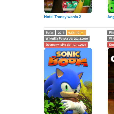
Hotel Transylwania 2
Ang
Serial
2014
6,13 / 10
Fil
W Netflix Polska od: 29.12.2019
W N
Dostępny tylko do: 19.12.2021
Dos