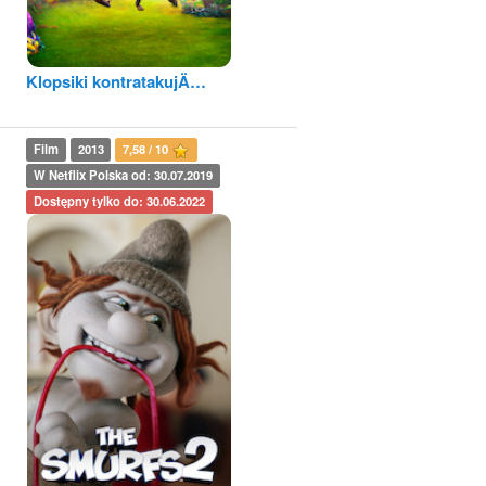
Klopsiki kontratakujÄ…
Film
2013
7,58 / 10
W Netflix Polska od: 30.07.2019
Dostępny tylko do: 30.06.2022