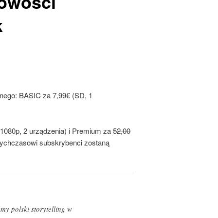
owości
k
nego: BASIC za 7,99€ (SD, 1
 1080p, 2 urządzenia) i Premium za
52,00
tychczasowi subskrybenci zostaną
y polski storytelling w