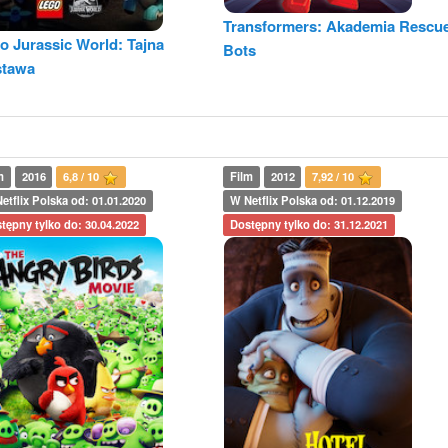
Transformers: Akademia Rescu
o Jurassic World: Tajna
Bots
stawa
m
2016
6,8 / 10
Film
2012
7,92 / 10
etflix Polska od: 01.01.2020
W Netflix Polska od: 01.12.2019
tępny tylko do: 30.04.2022
Dostępny tylko do: 31.12.2021