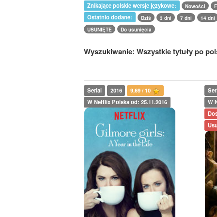
Znikające polskie wersje językowe:
Nowości
F
Ostatnio dodane:
Dziś
3 dni
7 dni
14 dni
USUNIĘTE
Do usunięcia
Wyszukiwanie: Wszystkie tytuły po pol
Serial
2016
9,69 / 10
Ser
W Netflix Polska od: 25.11.2016
W N
Dos
Usu