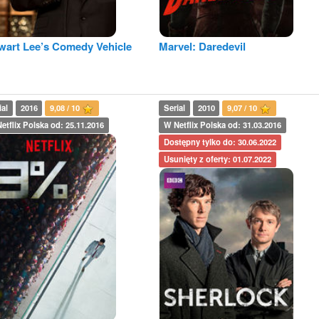
wart Lee’s Comedy Vehicle
Marvel: Daredevil
ial
2016
9,08 / 10
Serial
2010
9,07 / 10
etflix Polska od: 25.11.2016
W Netflix Polska od: 31.03.2016
Dostępny tylko do: 30.06.2022
Usunięty z oferty: 01.07.2022