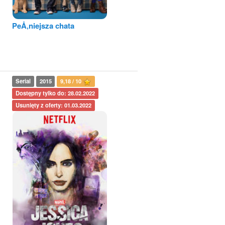
PeÅ‚niejsza chata
Serial
2015
9,18 / 10
Dostępny tylko do: 28.02.2022
Usunięty z oferty: 01.03.2022