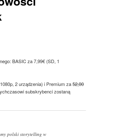
owości
k
nego: BASIC za 7,99€ (SD, 1
 1080p, 2 urządzenia) i Premium za
52,00
tychczasowi subskrybenci zostaną
y polski storytelling w