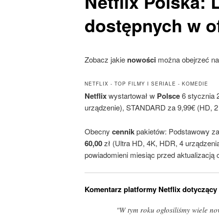
Netflix
Polska: 
dostępnych w of
Zobacz jakie
nowości
można obejrzeć n
NETFLIX - TOP FILMY I SERIALE - KOMEDIE
Netflix
wystartował w
Polsce
6 stycznia 
urządzenie), STANDARD za 9,99€ (HD, 2 
Obecny
cennik
pakietów: Podstawowy z
60,00
zł (Ultra HD, 4K, HDR, 4 urządzeni
powiadomieni miesiąc przed aktualizacją c
Komentarz platformy Netflix dotyczący
"W tym roku ogłosiliśmy wiele no