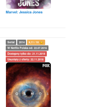
Marvel: Jessica Jones
Serial
2014
9,11 / 10
W Netflix Polska od: 22.07.2016
Dostępny tylko do: 21.11.2018
Usunięty z oferty: 22.11.2018