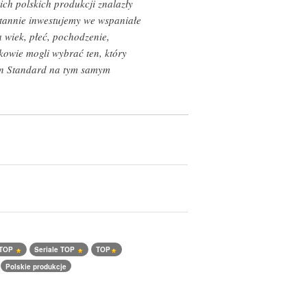
ch polskich produkcji znalazły
ustannie inwestujemy we wspaniałe
a wiek, płeć, pochodzenie,
kowie mogli wybrać ten, który
lan Standard na tym samym
 TOP
Seriale TOP
TOP
Polskie produkcje