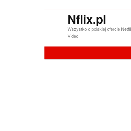
Nflix.pl
Wszystko o polskiej ofercie Net
Video
Menu główne
Przeskocz do tekstu