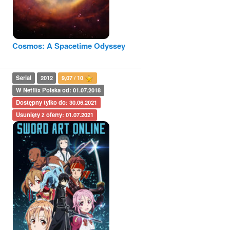
Cosmos: A Spacetime Odyssey
Serial
2012
9,07 / 10
W Netflix Polska od: 01.07.2018
Dostępny tylko do: 30.06.2021
Usunięty z oferty: 01.07.2021