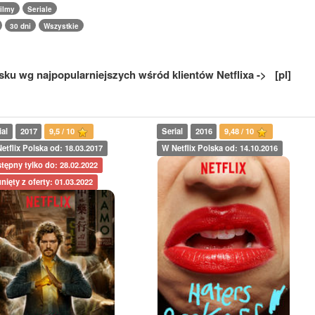
ilmy
Seriale
30 dni
Wszystkie
sku wg najpopularniejszych wśród klientów Netflixa -> [pl]
ial
2017
9,5 / 10
Serial
2016
9,48 / 10
etflix Polska od: 18.03.2017
W Netflix Polska od: 14.10.2016
tępny tylko do: 28.02.2022
nięty z oferty: 01.03.2022