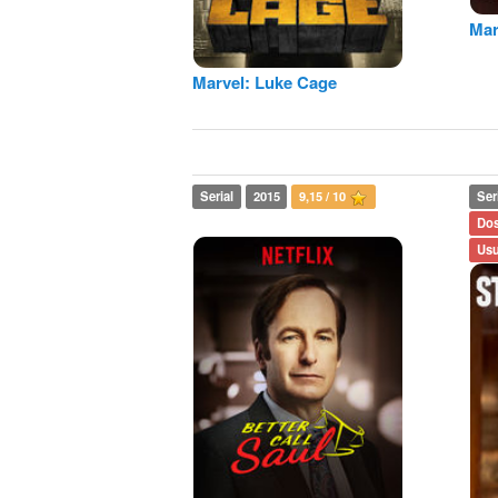
Mar
Marvel: Luke Cage
Serial
2015
9,15 / 10
Ser
Dos
Usu