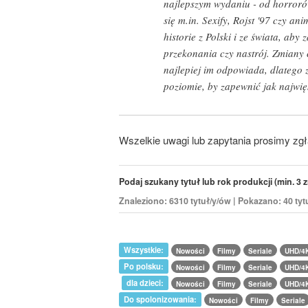
najlepszym wydaniu - od horroró
się m.in. Sexify, Rojst '97 czy a
historie z Polski i ze świata, a
przekonania czy nastrój. Zmiany 
najlepiej im odpowiada, dlatego
poziomie, by zapewnić jak najwięk
Wszelkie uwagi lub zapytania prosimy zg
Podaj szukany tytuł lub rok produkcji (min. 3 z
Znaleziono: 6310 tytuł/y/ów | Pokazano: 40 tyt
Wszystkie:
Nowości
Filmy
Seriale
UHD/4
Po polsku:
Nowości
Filmy
Seriale
UHD/4
dla dzieci:
Nowości
Filmy
Seriale
UHD/4
Do spolonizowania:
Nowości
Filmy
Seriale