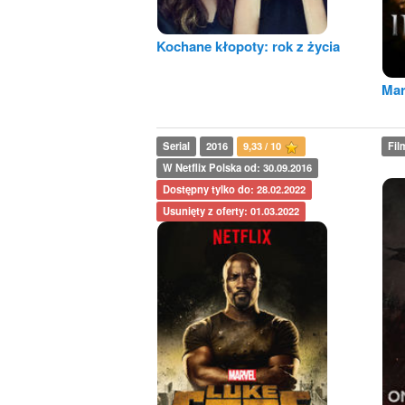
Kochane kłopoty: rok z życia
Mar
Serial
2016
9,33 / 10
Fil
W Netflix Polska od: 30.09.2016
Dostępny tylko do: 28.02.2022
Usunięty z oferty: 01.03.2022