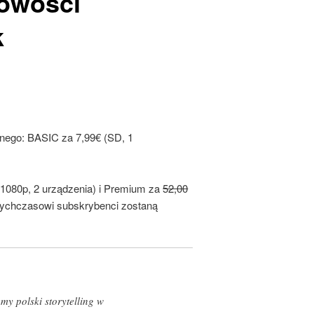
owości
k
nego: BASIC za 7,99€ (SD, 1
 1080p, 2 urządzenia) i Premium za
52,00
tychczasowi subskrybenci zostaną
y polski storytelling w