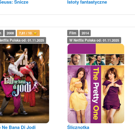
Seuss: Snicze
Istoty fantastyczne
m
2008
7,81 / 10
Film
2014
etflix Polska od: 01.11.2025
W Netflix Polska od: 01.11.2025
 Ne Bana Di Jodi
Ślicznotka