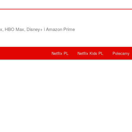
flix, HBO Max, Disney+ i Amazon Prime
Netflix PL
Netflix Kids PL
Polecamy