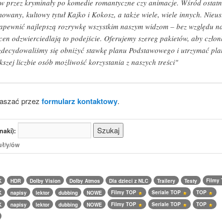
w przez kryminały po komedie romantyczne czy animacje. Wśród ostatni
nimowany, kultowy tytuł Kajko i Kokosz, a także wiele, wiele innych. Nie
by zapewnić najlepszą rozrywkę wszystkim naszym widzom – bez względu n
cen odzwierciedlają to podejście. Oferujemy szereg pakietów, aby człon
 zdecydowaliśmy się obniżyć stawkę planu Podstawowego i utrzymać p
szej liczbie osób możliwość korzystania z naszych treści"
łaszać przez
formularz kontaktowy
.
naki):
uł/y/ów
Filmy
K
HDR
Dolby Vision
Dolby Atmos
Dla dzieci z NLC
Trailery
Testy
Filmy TOP
Seriale TOP
TOP
K
napisy
lektor
dubbing
NOWE
Filmy TOP
Seriale TOP
TOP
K
napisy
lektor
dubbing
NOWE