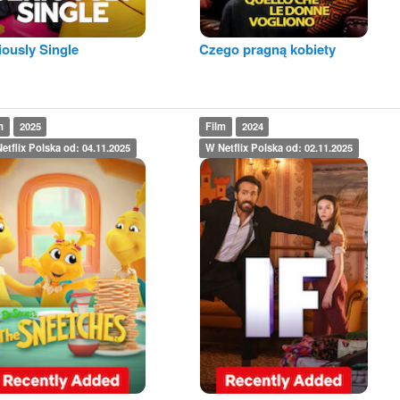
iously Single
Czego pragną kobiety
m
2025
Film
2024
etflix Polska od: 04.11.2025
W Netflix Polska od: 02.11.2025