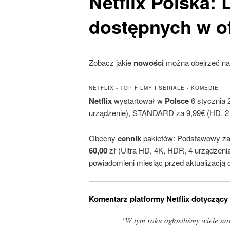
Netflix
Polska: 
dostępnych w of
Zobacz jakie
nowości
można obejrzeć n
NETFLIX - TOP FILMY I SERIALE - KOMEDIE
Netflix
wystartował w
Polsce
6 stycznia 
urządzenie), STANDARD za 9,99€ (HD, 2 
Obecny
cennik
pakietów: Podstawowy z
60,00
zł (Ultra HD, 4K, HDR, 4 urządzeni
powiadomieni miesiąc przed aktualizacją c
Komentarz platformy Netflix dotyczący
"W tym roku ogłosiliśmy wiele no