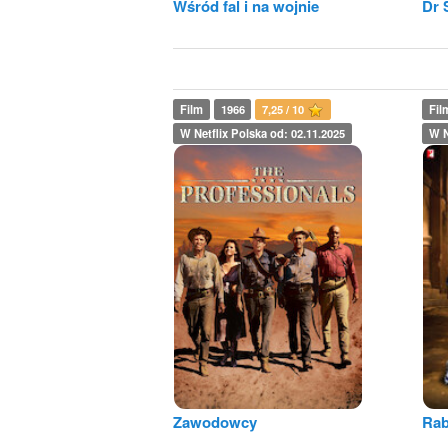
Wśród fal i na wojnie
Dr 
Film
1966
7,25 / 10
Fil
W Netflix Polska od: 02.11.2025
W N
Zawodowcy
Rab