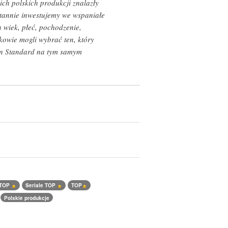
ch polskich produkcji znalazły
ustannie inwestujemy we wspaniałe
a wiek, płeć, pochodzenie,
kowie mogli wybrać ten, który
lan Standard na tym samym
 TOP
Seriale TOP
TOP
Polskie produkcje