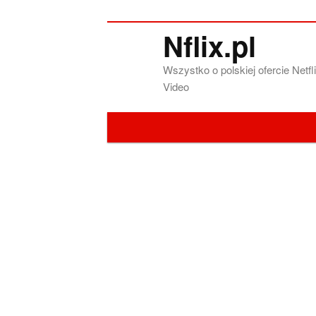
Nflix.pl
Wszystko o polskiej ofercie Net
Video
Menu główne
Przeskocz do tekstu