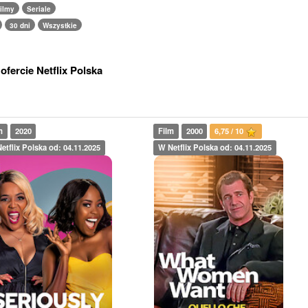
ilmy
Seriale
30 dni
Wszystkie
fercie Netflix Polska
m
2020
Film
2000
6,75 / 10
etflix Polska od: 04.11.2025
W Netflix Polska od: 04.11.2025