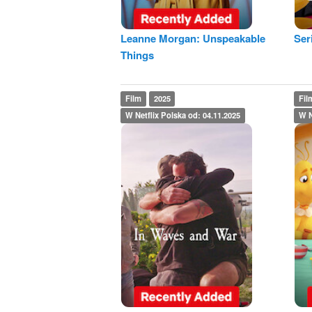
Leanne Morgan: Unspeakable
Ser
Things
Film
2025
Fil
W Netflix Polska od: 04.11.2025
W N