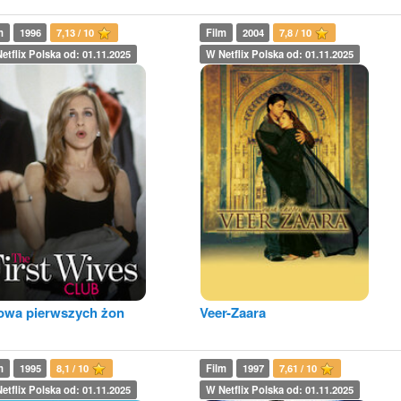
m
1996
7,13 / 10
Film
2004
7,8 / 10
etflix Polska od: 01.11.2025
W Netflix Polska od: 01.11.2025
wa pierwszych żon
Veer-Zaara
m
1995
8,1 / 10
Film
1997
7,61 / 10
etflix Polska od: 01.11.2025
W Netflix Polska od: 01.11.2025