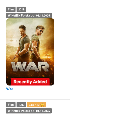
Film
2019
W Netflix Polska od: 01.11.2025
War
Film
1993
6,84 / 10
W Netflix Polska od: 01.11.2025