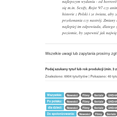
najlepszym wydaniu - od horroró
się m.in. Sexify, Rojst '97 czy a
historie z Polski i ze świata, a
przekonania czy nastrój. Zmiany 
najlepiej im odpowiada, dlatego
poziomie, by zapewnić jak najwięk
Wszelkie uwagi lub zapytania prosimy zg
Podaj szukany tytuł lub rok produkcji (min. 3 z
Znaleziono: 6904 tytuł/y/ów | Pokazano: 40 tyt
Wszystkie:
Nowości
Filmy
Seriale
UHD/4
Po polsku:
Nowości
Filmy
Seriale
UHD/4
dla dzieci:
Nowości
Filmy
Seriale
UHD/4
Do spolonizowania:
Nowości
Filmy
Seriale