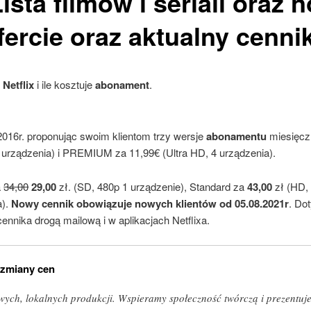
Lista
filmów
i
seriali
oraz
n
ercie oraz aktualny cenni
a
Netflix
i ile kosztuje
abonament
.
2016r. proponując swoim klientom trzy wersje
abonamentu
miesięcz
urządzenia) i PREMIUM za 11,99€ (Ultra HD, 4 urządzenia).
a
34,00
29,00
zł. (SD, 480p 1 urządzenie), Standard za
43,00
zł (HD,
a).
Nowy cennik obowiązuje nowych klientów od 05.08.2021r
. Do
ennika drogą mailową i w aplikacjach Netflixa.
 zmiany cen
wych, lokalnych produkcji. Wspieramy społeczność twórczą i prezentujem