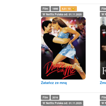
Film
1998
6,9 / 10
Fil
W Netflix Polska od: 01.11.2025
W N
Zatańcz ze mną
Zmo
Film
2016
Fil
W Netflix Polska od: 01.11.2025
W N