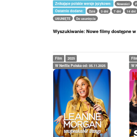
Znikające polskie wersje językowe:
Nowości
F
Ostatnio dodane:
Dziś
3 dni
7 dni
14 dni
USUNIĘTE
Do usunięcia
Wyszukiwanie: Nowe filmy dostępne w o
Film
2025
Fil
W Netflix Polska od: 05.11.2025
W N