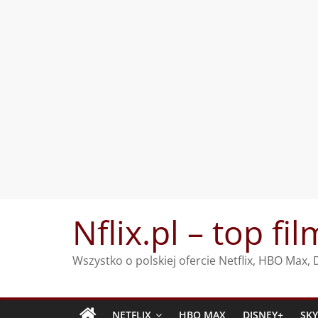
Przejdź
Nflix.pl – top fil
do
treści
Wszystko o polskiej ofercie Netflix, HBO Max
NETFLIX
HBO MAX
DISNEY+
SK