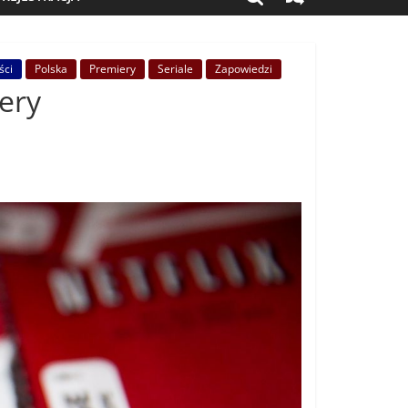
ści
Polska
Premiery
Seriale
Zapowiedzi
ery