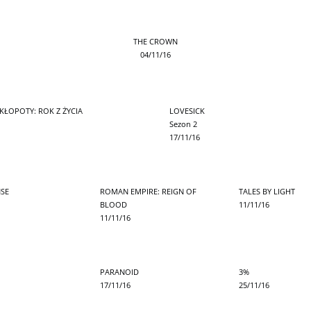
THE CROWN
04/11/16
KŁOPOTY: ROK Z ŻYCIA
LOVESICK
Sezon 2
17/11/16
NSE
ROMAN EMPIRE: REIGN OF
TALES BY LIGHT
BLOOD
11/11/16
11/11/16
PARANOID
3%
17/11/16
25/11/16