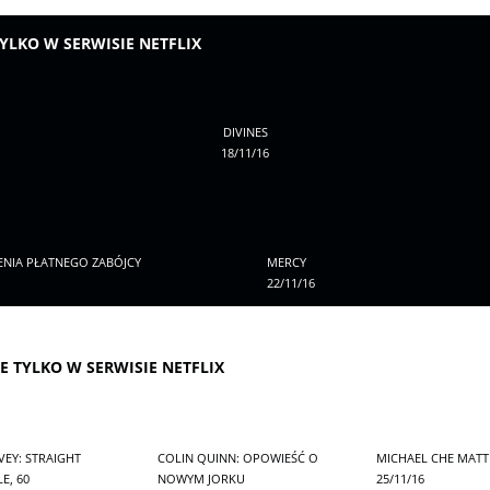
YLKO W SERWISIE NETFLIX
DIVINES
18/11/16
NIA PŁATNEGO ZABÓJCY
MERCY
22/11/16
E TYLKO W SERWISIE NETFLIX
EY: STRAIGHT
COLIN QUINN: OPOWIEŚĆ O
MICHAEL CHE MATT
E, 60
NOWYM JORKU
25/11/16