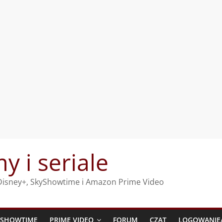
my i seriale
, Disney+, SkyShowtime i Amazon Prime Video
YSHOWTIME
PRIME VIDEO
FORUM
CZAT
LOGOWANIE/