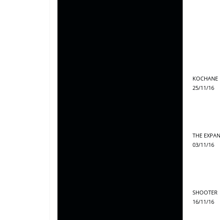
KOCHANE 
25/11/16
THE EXPA
03/11/16
SHOOTER
16/11/16