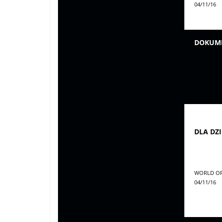
04/11/16
DOKUME
DLA DZI
WORLD OF
04/11/16