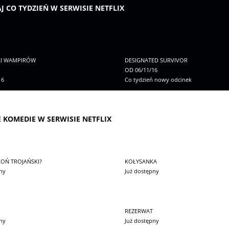
J CO TYDZIEŃ W SERWISIE NETFLIX
KI WAMPIRÓW
DESIGNATED SURVIVOR
OD 06/11/16
16
Co tydzień nowy odcinek
E KOMEDIE W SERWISIE NETFLIX
KOŃ TROJAŃSKI?
KOŁYSANKA
ny
Już dostępny
REZERWAT
ny
Już dostępny