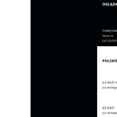
OGLĄDA
PAMIĘTNI
Sezon 8
OD 22/10/
POLSKI
ILE WAŻY 
Już dostęp
JEŻ JERZY
Już dostęp