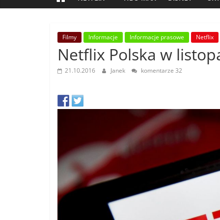
Filmy
Informacje
Informacje prasowe
Netflix
Netflix Polska w list
21.10.2016
Janek
komentarze 32