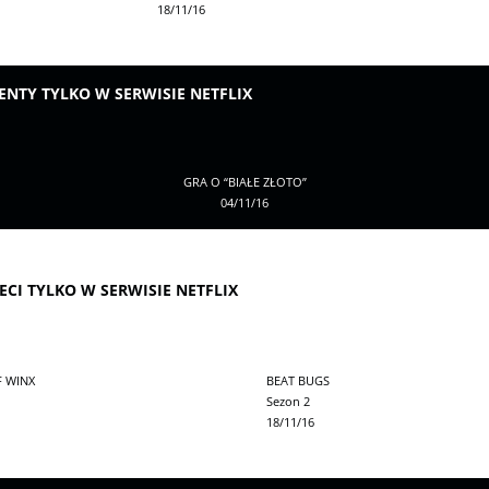
18/11/16
NTY TYLKO W SERWISIE NETFLIX
GRA O “BIAŁE ZŁOTO”
04/11/16
ECI TYLKO W SERWISIE NETFLIX
 WINX
BEAT BUGS
Sezon 2
18/11/16