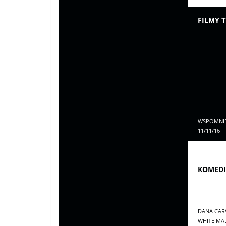
FILMY T
WSPOMNIE
11/11/16
KOMEDI
DANA CARV
WHITE MAL